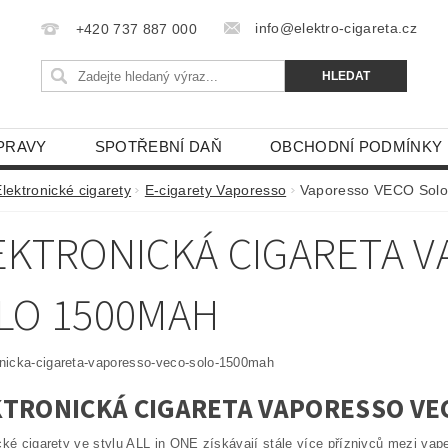
info@elektro-cigareta.cz
+420 737 887 000
PRAVY
SPOTŘEBNÍ DAŇ
OBCHODNÍ PODMÍNKY
lektronické cigarety
E-cigarety Vaporesso
Vaporesso VECO Sol
EKTRONICKÁ CIGARETA 
LO 1500MAH
KTRONICKÁ CIGARETA VAPORESSO VE
cké cigarety ve stylu ALL in ONE získávají stále více příznivců mezi vap