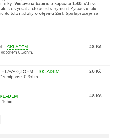
odmínky.
Vestavěná baterie o kapacitě 1500mAh
se
 ale lze vyndat a dle potřeby vyměnit Pyrexové tělo.
ímo do těla nádržky
o objemu 2ml
.
Spolupracuje se
28 Kč
HM
–
SKLADEM
 odporem 0,5ohm.
28 Kč
Í HLAVA 0,3OHM
–
SKLADEM
UC s odporem 0,3ohm.
48 Kč
KLADEM
m 1ohm.