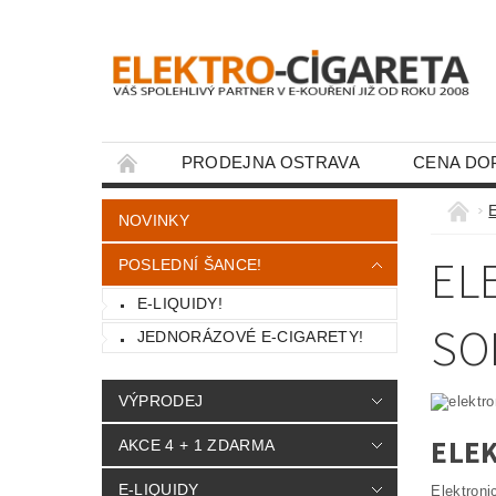
PRODEJNA OSTRAVA
CENA DO
KONTAKTY
E
NOVINKY
EL
POSLEDNÍ ŠANCE!
E-LIQUIDY!
SO
JEDNORÁZOVÉ E-CIGARETY!
VÝPRODEJ
ELE
AKCE 4 + 1 ZDARMA
E-LIQUIDY
Elektroni