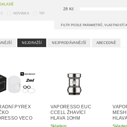
 SKLADĚ
28
Kč
CE
NOVINKA
TIP
FILTR PODLE PARAMETRŮ, VLASTNOSTÍ
VNĚJŠÍ
NEJDRAŽŠÍ
NEJPRODÁVANĚJŠÍ
ABECEDNĚ
RADNÍ PYREX
VAPORESSO EUC
VAPO
ČKO
CCELL ŽHAVÍCÍ
MESHE
ORESSO VECO
HLAVA 1OHM
HLAVA
Skladem
Sklade