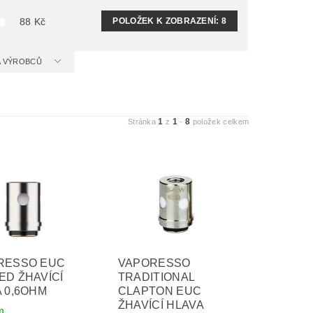
POLOŽEK K ZOBRAZENÍ:
8
88
Kč
 A VÝROBCŮ
1
1
8
Stránka
z
-
položek celkem
RESSO EUC
VAPORESSO
D ŽHAVÍCÍ
TRADITIONAL
 0,6OHM
CLAPTON EUC
ŽHAVÍCÍ HLAVA
m