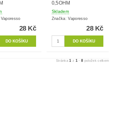
HM
0,5OHM
m
Skladem
:
Vaporesso
Značka:
Vaporesso
28 Kč
28 Kč
1
1
8
Stránka
z
-
položek celkem