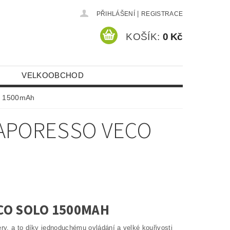
|
PŘIHLÁŠENÍ
REGISTRACE
KOŠÍK:
0 Kč
VELKOOBCHOD
o 1500mAh
VAPORESSO VECO
CO SOLO 1500MAH
ery, a to díky jednoduchému ovládání a velké kouřivosti