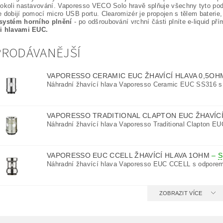
hokoli nastavování. Vaporesso VECO Solo hravě splňuje všechny tyto p
 dobijí pomocí micro USB portu. Clearomizér je propojen s tělem baterie,
systém horního plnění
- po odšroubování vrchní části plníte e-liquid př
i hlavami EUC.
PRODÁVANĚJŠÍ
VAPORESSO CERAMIC EUC ŽHAVÍCÍ HLAVA 0,5O
Náhradní žhavící hlava Vaporesso Ceramic EUC SS316 s
VAPORESSO TRADITIONAL CLAPTON EUC ŽHAVÍC
Náhradní žhavící hlava Vaporesso Traditional Clapton E
VAPORESSO EUC CCELL ŽHAVÍCÍ HLAVA 1OHM
–
S
Náhradní žhavící hlava Vaporesso EUC CCELL s odpore
ZOBRAZIT VÍCE