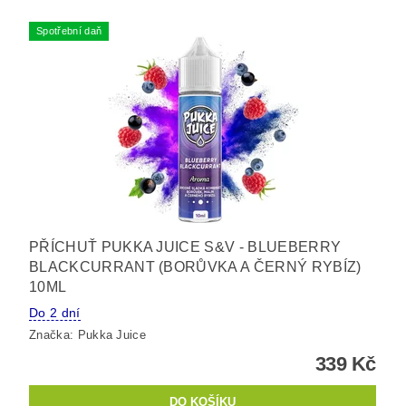
Spotřební daň
PŘÍCHUŤ PUKKA JUICE S&V - BLUEBERRY
BLACKCURRANT (BORŮVKA A ČERNÝ RYBÍZ)
10ML
Do 2 dní
Značka:
Pukka Juice
339 Kč