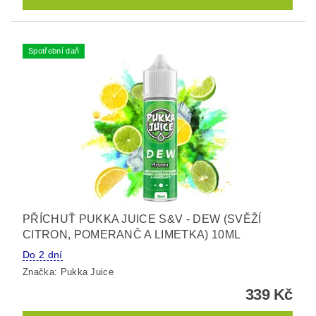
Spotřební daň
PŘÍCHUŤ PUKKA JUICE S&V - DEW (SVĚŽÍ
CITRON, POMERANČ A LIMETKA) 10ML
Do 2 dní
Značka:
Pukka Juice
339 Kč