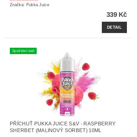
Značka:
Pukka Juice
339 Kč
DETAIL
Spotřební daň
PŘÍCHUŤ PUKKA JUICE S&V - RASPBERRY
SHERBET (MALINOVÝ SORBET) 10ML