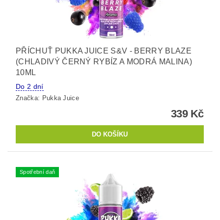
PŘÍCHUŤ PUKKA JUICE S&V - BERRY BLAZE
(CHLADIVÝ ČERNÝ RYBÍZ A MODRÁ MALINA)
10ML
Do 2 dní
Značka:
Pukka Juice
339 Kč
Spotřební daň