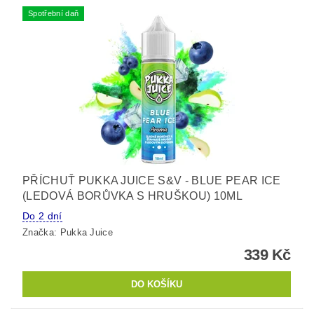
Spotřební daň
PŘÍCHUŤ PUKKA JUICE S&V - BLUE PEAR ICE
(LEDOVÁ BORŮVKA S HRUŠKOU) 10ML
Do 2 dní
Značka:
Pukka Juice
339 Kč