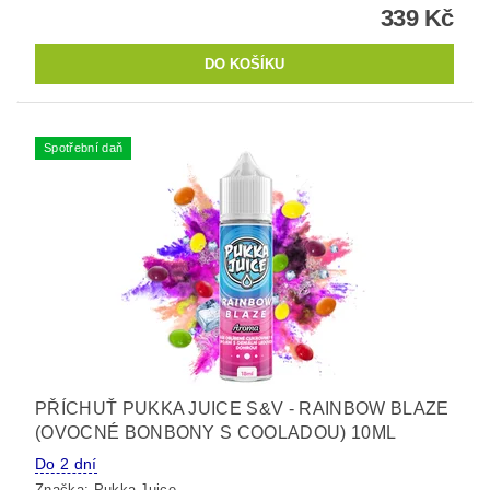
339 Kč
Spotřební daň
PŘÍCHUŤ PUKKA JUICE S&V - RAINBOW BLAZE
(OVOCNÉ BONBONY S COOLADOU) 10ML
Do 2 dní
Značka:
Pukka Juice