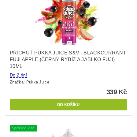
PŘÍCHUŤ PUKKA JUICE S&V - BLACKCURRANT
FUJI APPLE (ČERNÝ RYBÍZ A JABLKO FUJI)
10ML
Do 2 dní
Značka:
Pukka Juice
339 Kč
Spotřební daň