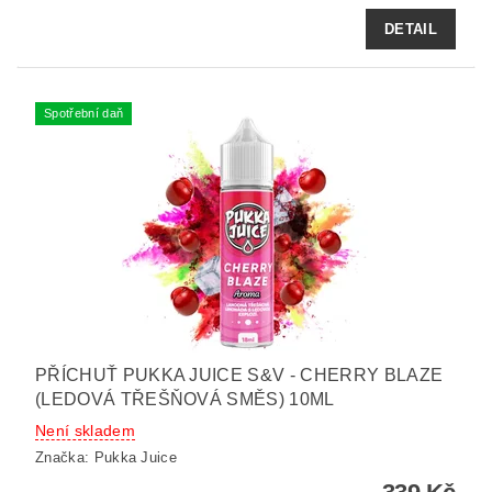
DETAIL
Spotřební daň
PŘÍCHUŤ PUKKA JUICE S&V - CHERRY BLAZE
(LEDOVÁ TŘEŠŇOVÁ SMĚS) 10ML
Není skladem
Značka:
Pukka Juice