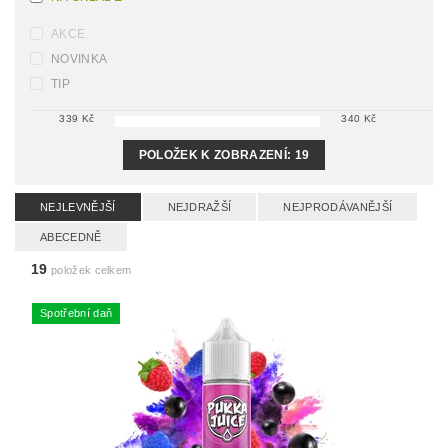
AKCE
NOVINKA
TIP
339
Kč
340
Kč
POLOŽEK K ZOBRAZENÍ:
19
NEJLEVNĚJŠÍ
NEJDRAŽŠÍ
NEJPRODÁVANĚJŠÍ
ABECEDNĚ
19
položek celkem
Spotřební daň