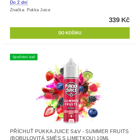
Do 2 dní
Značka:
Pukka Juice
339 Kč
Spotřební daň
PŘÍCHUŤ PUKKA JUICE S&V - SUMMER FRUITS
(BOBULOVITÁ SMĚS S LIMETKOU) 10ML