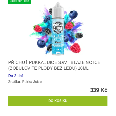
Spotřební daň
PŘÍCHUŤ PUKKA JUICE S&V - BLAZE NO ICE
(BOBULOVITÉ PLODY BEZ LEDU) 10ML
Do 2 dní
Značka:
Pukka Juice
339 Kč