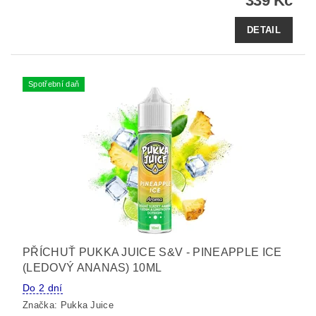
339 Kč
DETAIL
Spotřební daň
PŘÍCHUŤ PUKKA JUICE S&V - PINEAPPLE ICE
(LEDOVÝ ANANAS) 10ML
Do 2 dní
Značka:
Pukka Juice