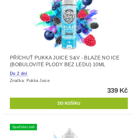
PŘÍCHUŤ PUKKA JUICE S&V - BLAZE NO ICE
(BOBULOVITÉ PLODY BEZ LEDU) 10ML
Do 2 dní
Značka:
Pukka Juice
339 Kč
Spotřební daň