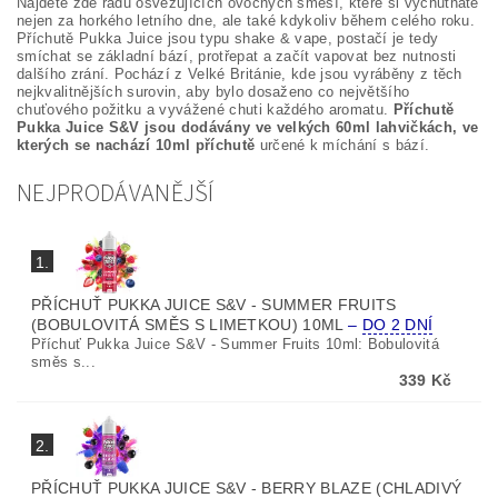
Najdete zde řadu osvěžujících ovocných směsí, které si vychutnáte
nejen za horkého letního dne, ale také kdykoliv během celého roku.
Příchutě Pukka Juice jsou typu shake & vape, postačí je tedy
smíchat se základní bází, protřepat a začít vapovat bez nutnosti
dalšího zrání. Pochází z Velké Británie, kde jsou vyráběny z těch
nejkvalitnějších surovin, aby bylo dosaženo co největšího
chuťového požitku a vyvážené chuti každého aromatu.
Příchutě
Pukka Juice S&V jsou dodávány ve velkých 60ml lahvičkách, ve
kterých se nachází 10ml příchutě
určené k míchání s bází.
NEJPRODÁVANĚJŠÍ
1.
PŘÍCHUŤ PUKKA JUICE S&V - SUMMER FRUITS
(BOBULOVITÁ SMĚS S LIMETKOU) 10ML
–
DO 2 DNÍ
Příchuť Pukka Juice S&V - Summer Fruits 10ml: Bobulovitá
směs s...
339 Kč
2.
PŘÍCHUŤ PUKKA JUICE S&V - BERRY BLAZE (CHLADIVÝ