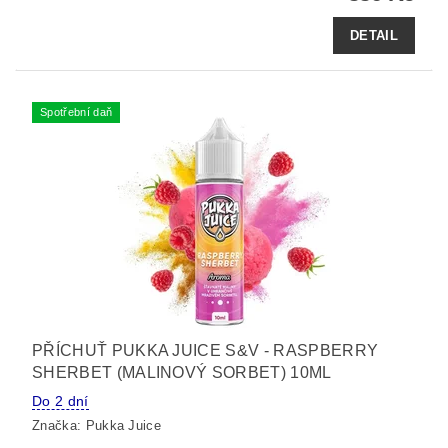
DETAIL
Spotřební daň
PŘÍCHUŤ PUKKA JUICE S&V - RASPBERRY
SHERBET (MALINOVÝ SORBET) 10ML
Do 2 dní
Značka:
Pukka Juice