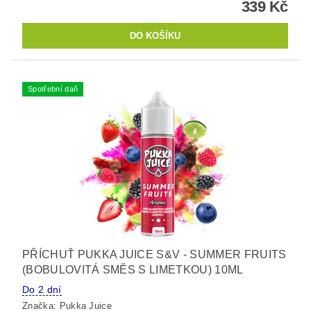
339 Kč
Spotřební daň
PŘÍCHUŤ PUKKA JUICE S&V - SUMMER FRUITS
(BOBULOVITÁ SMĚS S LIMETKOU) 10ML
Do 2 dní
Značka:
Pukka Juice