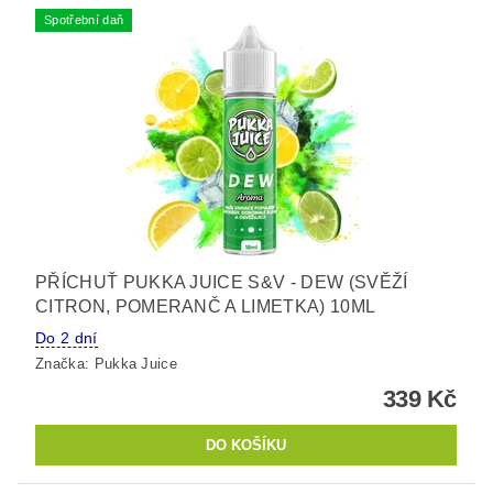
Spotřební daň
PŘÍCHUŤ PUKKA JUICE S&V - DEW (SVĚŽÍ
CITRON, POMERANČ A LIMETKA) 10ML
Do 2 dní
Značka:
Pukka Juice
339 Kč