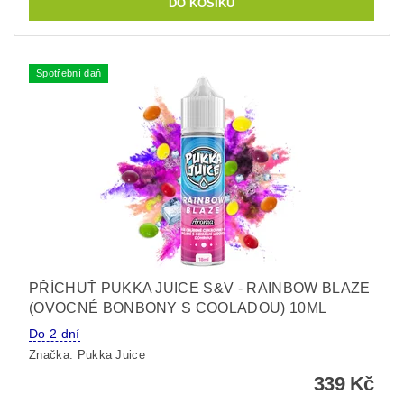
Spotřební daň
PŘÍCHUŤ PUKKA JUICE S&V - RAINBOW BLAZE
(OVOCNÉ BONBONY S COOLADOU) 10ML
Do 2 dní
Značka:
Pukka Juice
339 Kč