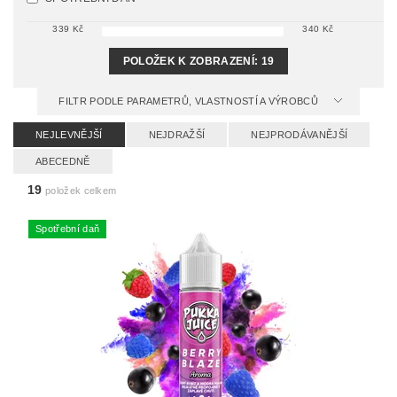
339
Kč
340
Kč
POLOŽEK K ZOBRAZENÍ:
19
FILTR PODLE PARAMETRŮ, VLASTNOSTÍ A VÝROBCŮ
NEJLEVNĚJŠÍ
NEJDRAŽŠÍ
NEJPRODÁVANĚJŠÍ
ABECEDNĚ
19
položek celkem
Spotřební daň