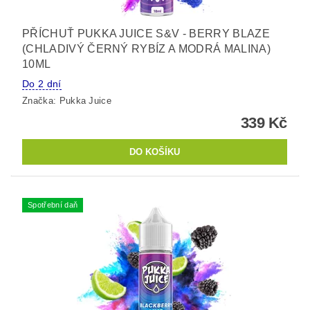
PŘÍCHUŤ PUKKA JUICE S&V - BERRY BLAZE
(CHLADIVÝ ČERNÝ RYBÍZ A MODRÁ MALINA)
10ML
Do 2 dní
Značka:
Pukka Juice
339 Kč
Spotřební daň