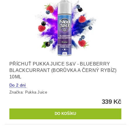
PŘÍCHUŤ PUKKA JUICE S&V - BLUEBERRY
BLACKCURRANT (BORŮVKA A ČERNÝ RYBÍZ)
10ML
Do 2 dní
Značka:
Pukka Juice
339 Kč