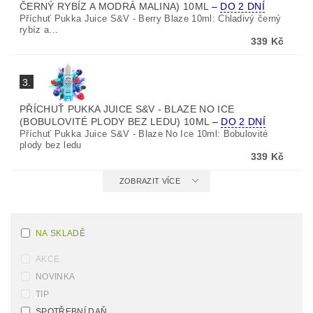
ČERNÝ RYBÍZ A MODRÁ MALINA) 10ML
–
DO 2 DNÍ
Příchuť Pukka Juice S&V - Berry Blaze 10ml: Chladivý černý
rybíz a...
339 Kč
3.
PŘÍCHUŤ PUKKA JUICE S&V - BLAZE NO ICE
(BOBULOVITÉ PLODY BEZ LEDU) 10ML
–
DO 2 DNÍ
Příchuť Pukka Juice S&V - Blaze No Ice 10ml: Bobulovité
plody bez ledu
339 Kč
ZOBRAZIT VÍCE
NA SKLADĚ
AKCE
NOVINKA
TIP
SPOTŘEBNÍ DAŇ