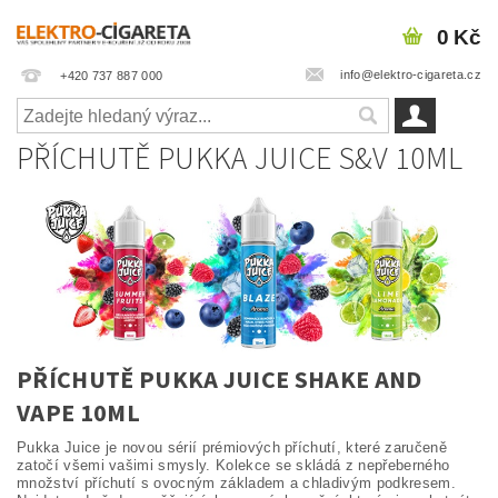
0 Kč
info@elektro-cigareta.cz
+420 737 887 000
PŘÍCHUTĚ PUKKA JUICE S&V 10ML
PŘÍCHUTĚ PUKKA JUICE SHAKE AND
VAPE 10ML
Pukka Juice je novou sérií prémiových příchutí, které zaručeně
zatočí všemi vašimi smysly. Kolekce se skládá z nepřeberného
množství příchutí s ovocným základem a chladivým podkresem.