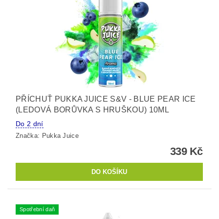
PŘÍCHUŤ PUKKA JUICE S&V - BLUE PEAR ICE
(LEDOVÁ BORŮVKA S HRUŠKOU) 10ML
Do 2 dní
Značka:
Pukka Juice
339 Kč
Spotřební daň