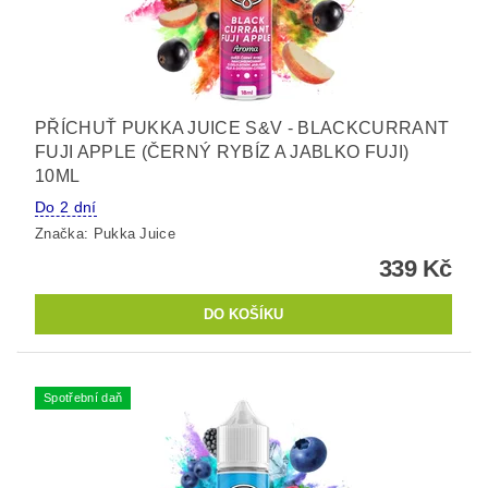
PŘÍCHUŤ PUKKA JUICE S&V - BLACKCURRANT
FUJI APPLE (ČERNÝ RYBÍZ A JABLKO FUJI)
10ML
Do 2 dní
Značka:
Pukka Juice
339 Kč
Spotřební daň