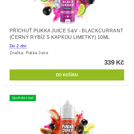
PŘÍCHUŤ PUKKA JUICE S&V - BLACKCURRANT
(ČERNÝ RYBÍZ S KAPKOU LIMETKY) 10ML
Do 2 dní
Značka:
Pukka Juice
339 Kč
Spotřební daň