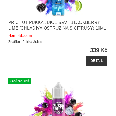
PŘÍCHUŤ PUKKA JUICE S&V - BLACKBERRY
LIME (CHLADIVÁ OSTRUŽINA S CITRUSY) 10ML
Není skladem
Značka:
Pukka Juice
339 Kč
DETAIL
Spotřební daň