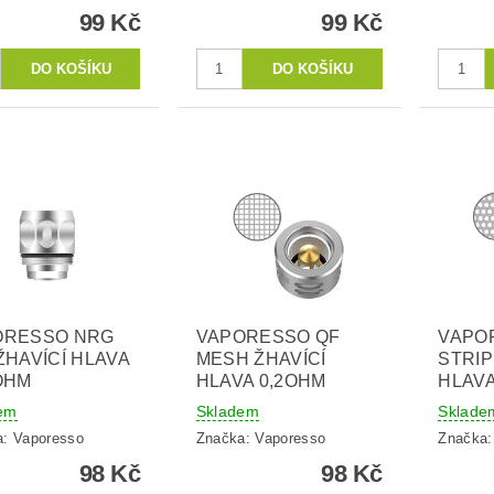
99 Kč
99 Kč
ORESSO NRG
VAPORESSO QF
VAPO
ŽHAVÍCÍ HLAVA
MESH ŽHAVÍCÍ
STRIP
OHM
HLAVA 0,2OHM
HLAVA
em
Skladem
Sklade
a:
Vaporesso
Značka:
Vaporesso
Značka
98 Kč
98 Kč