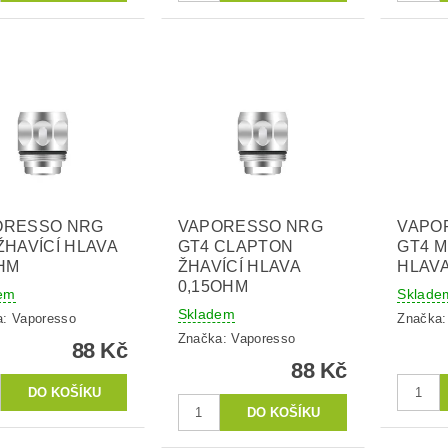
ORESSO NRG
VAPORESSO NRG
VAPO
ŽHAVÍCÍ HLAVA
GT4 CLAPTON
GT4 M
HM
ŽHAVÍCÍ HLAVA
HLAVA
0,15OHM
em
Sklade
Skladem
a:
Vaporesso
Značka
Značka:
Vaporesso
88 Kč
88 Kč