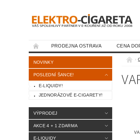
PRODEJNA OSTRAVA
CENA DO
KONTAKTY
NOVINKY
VA
POSLEDNÍ ŠANCE!
E-LIQUIDY!
JEDNORÁZOVÉ E-CIGARETY!
VÝPRODEJ
AKCE 4 + 1 ZDARMA
VA
E-LIQUIDY