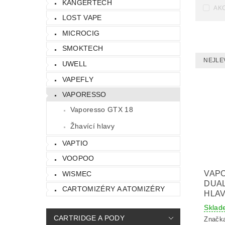
KANGERTECH
AK
LOST VAPE
MICROCIG
SMOKTECH
NEJLE
UWELL
VAPEFLY
VAPORESSO
Vaporesso GTX 18
Žhavící hlavy
VAPTIO
VOOPOO
VAP
WISMEC
DUAL
CARTOMIZÉRY A ATOMIZÉRY
HLAV
Sklad
CARTRIDGE A PODY
Značk