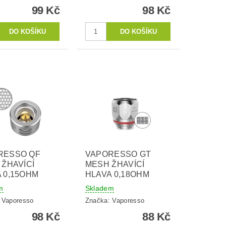
99 Kč
98 Kč
RESSO QF
VAPORESSO GT
 ŽHAVÍCÍ
MESH ŽHAVÍCÍ
 0,15OHM
HLAVA 0,18OHM
m
Skladem
:
Vaporesso
Značka:
Vaporesso
98 Kč
88 Kč