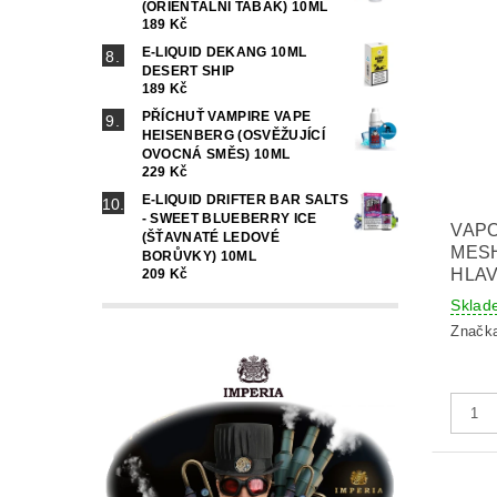
(ORIENTÁLNÍ TABÁK) 10ML
189 Kč
E-LIQUID DEKANG 10ML
DESERT SHIP
189 Kč
PŘÍCHUŤ VAMPIRE VAPE
HEISENBERG (OSVĚŽUJÍCÍ
OVOCNÁ SMĚS) 10ML
229 Kč
E-LIQUID DRIFTER BAR SALTS
- SWEET BLUEBERRY ICE
VAP
(ŠŤAVNATÉ LEDOVÉ
MESH
BORŮVKY) 10ML
HLAV
209 Kč
Sklad
Značk