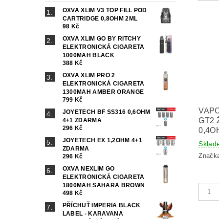
OXVA XLIM V3 TOP FILL POD
CARTRIDGE 0,8OHM 2ML
98 Kč
OXVA XLIM GO BY RITCHY
ELEKTRONICKÁ CIGARETA
1000MAH BLACK
388 Kč
OXVA XLIM PRO 2
ELEKTRONICKÁ CIGARETA
1300MAH AMBER ORANGE
799 Kč
VAP
JOYETECH BF SS316 0,6OHM
GT2 
4+1 ZDARMA
296 Kč
0,4O
JOYETECH EX 1,2OHM 4+1
Sklad
ZDARMA
Značk
296 Kč
OXVA NEXLIM GO
ELEKTRONICKÁ CIGARETA
1800MAH SAHARA BROWN
498 Kč
PŘÍCHUŤ IMPERIA BLACK
LABEL - KARAVANA