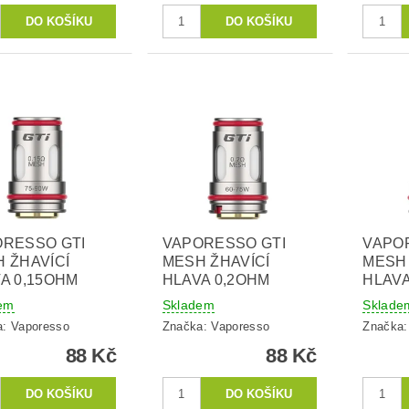
RESSO GTI
VAPORESSO GTI
VAPO
 ŽHAVÍCÍ
MESH ŽHAVÍCÍ
MESH 
A 0,15OHM
HLAVA 0,2OHM
HLAVA
em
Skladem
Sklade
a:
Vaporesso
Značka:
Vaporesso
Značka
88 Kč
88 Kč