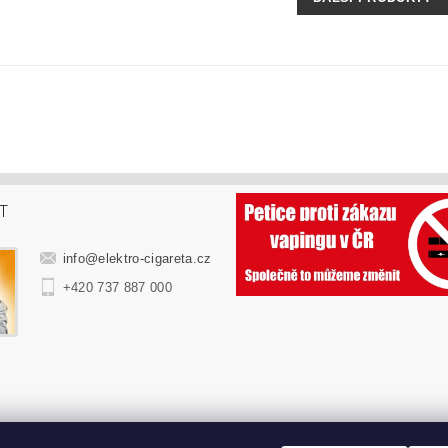
T
info
@
elektro-cigareta.cz
+420 737 887 000