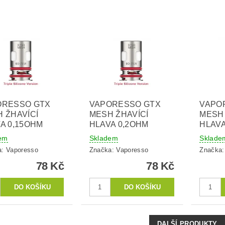
ORESSO GTX
VAPORESSO GTX
VAPO
 ŽHAVÍCÍ
MESH ŽHAVÍCÍ
MESH 
A 0,15OHM
HLAVA 0,2OHM
HLAVA
em
Skladem
Sklade
a:
Vaporesso
Značka:
Vaporesso
Značka
78 Kč
78 Kč
DALŠÍ PRODUKTY