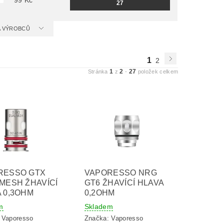
99
Kč
27
 A VÝROBCŮ
1
2
1
2
27
Stránka
z
-
položek celkem
RESSO GTX
VAPORESSO NRG
MESH ŽHAVÍCÍ
GT6 ŽHAVÍCÍ HLAVA
 0,3OHM
0,2OHM
m
Skladem
:
Vaporesso
Značka:
Vaporesso