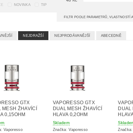
48
Kč
CE
NOVINKA
TIP
FILTR PODLE PARAMETRŮ, VLASTNOSTÍ
VNĚJŠÍ
NEJDRAŽŠÍ
NEJPRODÁVANĚJŠÍ
ABECEDNĚ
ORESSO GTX
VAPORESSO GTX
VAPO
 MESH ŽHAVÍCÍ
DUAL MESH ŽHAVÍCÍ
DUAL 
A 0,15OHM
HLAVA 0,2OHM
HLAVA
em
Skladem
Sklade
a:
Vaporesso
Značka:
Vaporesso
Značka