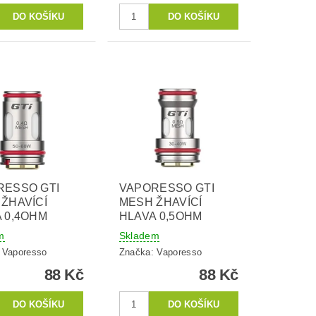
RESSO GTI
VAPORESSO GTI
ŽHAVÍCÍ
MESH ŽHAVÍCÍ
 0,4OHM
HLAVA 0,5OHM
m
Skladem
:
Vaporesso
Značka:
Vaporesso
88 Kč
88 Kč