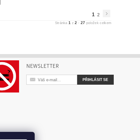
1
2
1
2
27
Stránka
z
-
položek celkem
NEWSLETTER