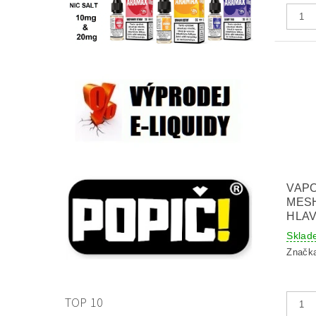
VAPO
MESH
HLAV
Sklad
Značk
TOP 10