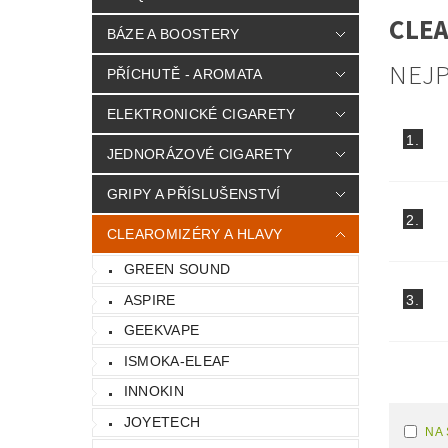
CLEA
BÁZE A BOOSTERY
NEJ
PŘÍCHUTĚ - AROMATA
ELEKTRONICKÉ CIGARETY
1.
JEDNORÁZOVÉ CIGARETY
GRIPY A PŘÍSLUŠENSTVÍ
2.
CLEAROMIZÉRY A HLAVY
GREEN SOUND
ASPIRE
3.
GEEKVAPE
ISMOKA-ELEAF
INNOKIN
JOYETECH
NA