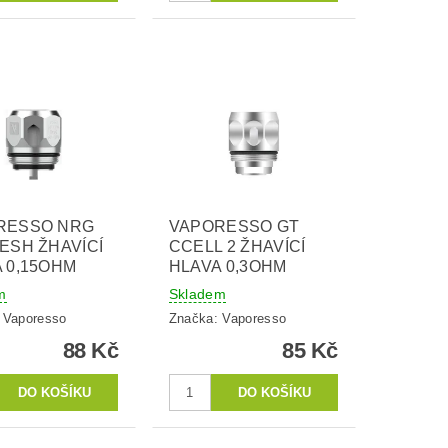
RESSO NRG
VAPORESSO GT
ESH ŽHAVÍCÍ
CCELL 2 ŽHAVÍCÍ
 0,15OHM
HLAVA 0,3OHM
m
Skladem
:
Vaporesso
Značka:
Vaporesso
88 Kč
85 Kč