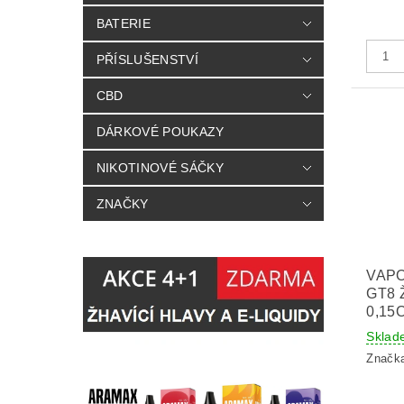
BATERIE
PŘÍSLUŠENSTVÍ
CBD
DÁRKOVÉ POUKAZY
NIKOTINOVÉ SÁČKY
ZNAČKY
VAP
GT8 
0,15
Sklad
Značk