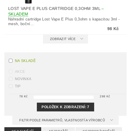
LOST VAPE E PLUS CARTRIDGE 0,3OHM 3ML
–
SKLADEM
Náhradní cartridge Lost Vape E Plus 0,3ohm s kapacitou 3ml -
mesh, boční...
98 Kč
ZOBRAZIT VÍCE
NA SKLADĚ
AKCE
NOVINKA
TIP
78
Kč
298
Kč
POLOŽEK K ZOBRAZENÍ:
7
FILTR PODLE PARAMETRŮ, VLASTNOSTÍ A VÝROBCŮ