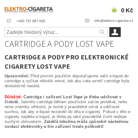
0 Kč
info@elektro-cigareta.cz
+420 737 887 000
CARTRIDGE A PODY LOST VAPE
CARTRIDGE A PODY PRO ELEKTRONICKÉ
CIGARETY LOST VAPE
Upozornění:
Před prvním použitím doporučujeme nalít e-liquid do
cartridge a vyčkat několik minut, tak aby vata uvnitř cartridge byla
dostatečně nasátá.
Důležité:
Cartridge i zařízení Lost Vape je třeba udržovat v
čistotě.
Jakmile cartridge během používání začne protékat, nebo
nese známky vlhkosti, je nutné ji pravidelně utírat a udržovat
suchou, tak aby e-liquid nezatekl do těla e-cigarety. Pokud v těle e-
cigarety najdete e-liquid, je třeba jej také pravidelně čistit nejlépe
suchým ubrouskem.
Zateklá tekutina může způsobit následnou
oxidaci elektroniky a tím zařízení trvale poškodit!