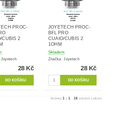
TECH PROC-
JOYETECH PROC-
RO
BFL PRO
/CUBIS 2
CUAIO/CUBIS 2
HM
1OHM
m
Skladem
:
Joyetech
Značka:
Joyetech
28 Kč
28 Kč
1
1
16
Stránka
z
-
položek celkem