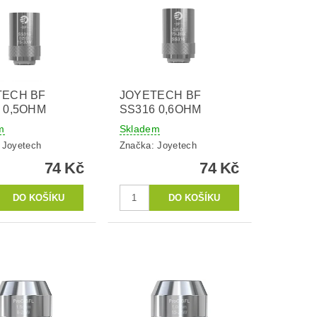
TECH BF
JOYETECH BF
 0,5OHM
SS316 0,6OHM
m
Skladem
:
Joyetech
Značka:
Joyetech
74 Kč
74 Kč