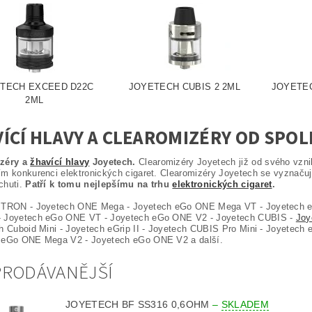
TECH EXCEED D22C
JOYETECH CUBIS 2 2ML
JOYETEC
2ML
ÍCÍ HLAVY A CLEAROMIZÉRY OD SPO
zéry a
žhavící hlavy
Joyetech.
Clearomizéry Joyetech již od svého vzn
m konkurenci elektronických cigaret. Clearomizéry Joyetech se vyznačuj
chuti.
Patří k tomu nejlepšímu na trhu
elektronických cigaret
.
 TRON - Joyetech ONE Mega - Joyetech eGo ONE Mega VT - Joyetech 
 Joyetech eGo ONE VT - Joyetech eGo ONE V2 - Joyetech CUBIS -
Joy
h Cuboid Mini - Joyetech eGrip II - Joyetech CUBIS Pro Mini - Joyetech
 eGo ONE Mega V2 - Joyetech eGo ONE V2 a další.
PRODÁVANĚJŠÍ
JOYETECH BF SS316 0,6OHM
–
SKLADEM