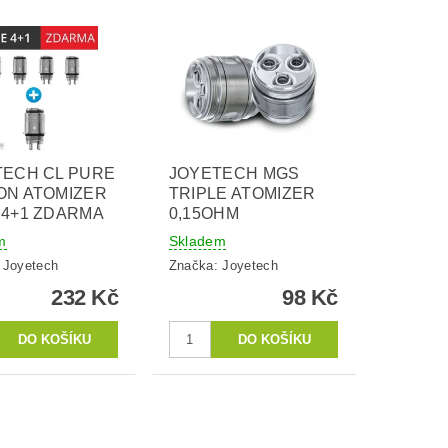
TECH CL PURE
JOYETECH MGS
ON ATOMIZER
TRIPLE ATOMIZER
 4+1 ZDARMA
0,15OHM
m
Skladem
:
Joyetech
Značka:
Joyetech
232 Kč
98 Kč