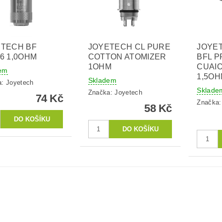
ETECH BF
JOYETECH CL PURE
JOYE
6 1,0OHM
COTTON ATOMIZER
BFL P
1OHM
CUAIO
em
1,5O
Skladem
a:
Joyetech
Sklade
Značka:
Joyetech
74 Kč
Značka
58 Kč