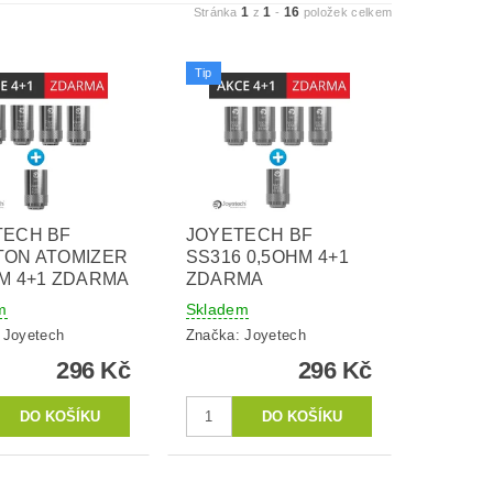
1
1
16
Stránka
z
-
položek celkem
Tip
TECH BF
JOYETECH BF
TON ATOMIZER
SS316 0,5OHM 4+1
M 4+1 ZDARMA
ZDARMA
m
Skladem
:
Joyetech
Značka:
Joyetech
296 Kč
296 Kč