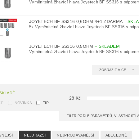
Vyměnitelná žhavící hlava Joyetech BF SS316 s odporem
JOYETECH BF SS316 0,6OHM 4+1 ZDARMA
–
SKL
5x Vyměnitelná žhavící hlava Joyetech BF SS316 s odpo
JOYETECH BF SS316 0,5OHM
–
SKLADEM
Vyměnitelná žhavící hlava Joyetech BF SS316 s odporem
ZOBRAZIT VÍCE
 SKLADĚ
28
Kč
CE
NOVINKA
TIP
FILTR PODLE PARAMETRŮ, VLASTNOSTÍ
VNĚJŠÍ
NEJDRAŽŠÍ
NEJPRODÁVANĚJŠÍ
ABECEDNĚ