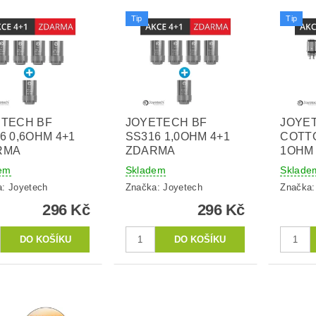
Tip
Tip
ETECH BF
JOYETECH BF
JOYE
6 0,6OHM 4+1
SS316 1,0OHM 4+1
COTT
RMA
ZDARMA
1OHM
em
Skladem
Sklade
a:
Joyetech
Značka:
Joyetech
Značka
296 Kč
296 Kč