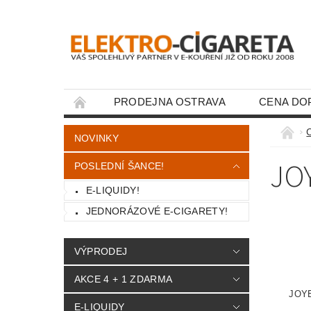
PRODEJNA OSTRAVA
CENA DO
KONTAKTY
NOVINKY
JO
POSLEDNÍ ŠANCE!
E-LIQUIDY!
JEDNORÁZOVÉ E-CIGARETY!
VÝPRODEJ
AKCE 4 + 1 ZDARMA
JOY
E-LIQUIDY