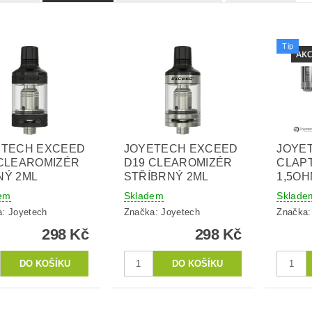
Tip
ETECH EXCEED
JOYETECH EXCEED
JOYE
CLEAROMIZÉR
D19 CLEAROMIZÉR
CLAP
NÝ 2ML
STŘÍBRNÝ 2ML
1,5OH
em
Skladem
Sklade
a:
Joyetech
Značka:
Joyetech
Značka
298 Kč
298 Kč