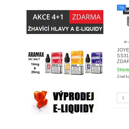
Tip
JOY
SS31
ZDA
Sklad
Značk