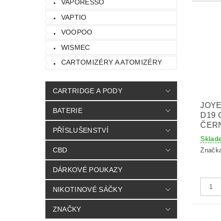
VAPORESSO
VAPTIO
VOOPOO
WISMEC
CARTOMIZÉRY A ATOMIZÉRY
CARTRIDGE A PODY
JOY
BATERIE
D19 
ČER
PŘÍSLUŠENSTVÍ
Sklad
CBD
Značk
DÁRKOVÉ POUKAZY
NIKOTINOVÉ SÁČKY
ZNAČKY