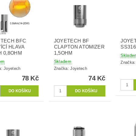
ETECH BFC
JOYETECH BF
JOYE
ÍCÍ HLAVA
CLAPTON ATOMIZER
SS316
 0,8OHM
1,5OHM
Sklade
em
Skladem
Značka
a:
Joyetech
Značka:
Joyetech
78 Kč
74 Kč