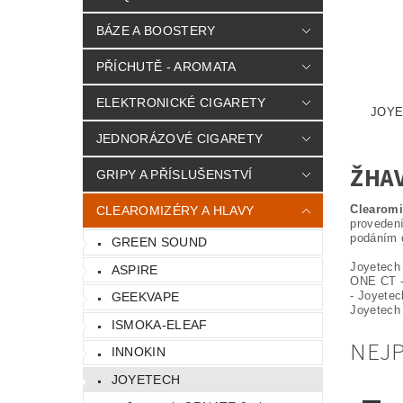
BÁZE A BOOSTERY
PŘÍCHUTĚ - AROMATA
ELEKTRONICKÉ CIGARETY
JOYE
JEDNORÁZOVÉ CIGARETY
ŽHAV
GRIPY A PŘÍSLUŠENSTVÍ
Clearomi
CLEAROMIZÉRY A HLAVY
provedení
podáním 
GREEN SOUND
Joyetech
ASPIRE
ONE CT -
- Joyetec
GEEKVAPE
Joyetech
ISMOKA-ELEAF
NEJ
INNOKIN
JOYETECH