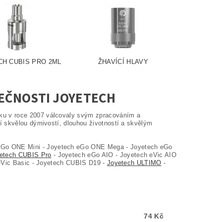
H CUBIS PRO 2ML
ŽHAVÍCÍ HLAVY
LEČNOSTI JOYETECH
iku v roce 2007 válcovaly svým zpracováním a
í skvělou dýmivostí, dlouhou životností a skvělým
eGo ONE Mini - Joyetech eGo ONE Mega - Joyetech eGo
etech CUBIS Pro
- Joyetech eGo AIO - Joyetech eVic AIO
 eVic Basic - Joyetech CUBIS D19 -
Joyetech ULTIMO
-
74 Kč