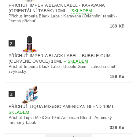
PŘÍCHUŤ IMPERIA BLACK LABEL - KARAVANA
(ORIENTÁLNÍ TABÁK) 10ML
–
SKLADEM
Příchuť Imperia Black Label: Karavana (Orientální tabák) -
Jemná příchuť...
189 Kč
2.
PŘÍCHUŤ IMPERIA BLACK LABEL - BUBBLE GUM
(ČERVENÉ OVOCE) 10ML
–
SKLADEM
Příchuť Imperia Black Label: Bubble Gum - Lahodná chuť
žvýkačky.
189 Kč
3.
PŘÍCHUŤ LIQUA MIX&GO AMERICAN BLEND 10ML
–
SKLADEM
Příchuť Liqua Mix&Go 10ml American Blend - Americký
míchaný tabák
329 Kč