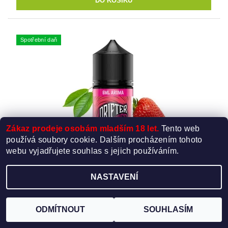
Spotřební daň
Zákaz prodeje osobám mladším 18 let.
Tento web
používá soubory cookie. Dalším procházením tohoto
webu vyjadřujete souhlas s jejich používáním.
PŘÍCHUŤ DRIFTER BAR JUICE SHAKE & VAPE -
STRAWBERRY RASPBERRY CHERRY (MIX
NASTAVENÍ
JAHOD, MALIN A TŘEŠNÍ) 6ML
Skladem
ODMÍTNOUT
SOUHLASÍM
Značka:
Juice Sauz
179 Kč