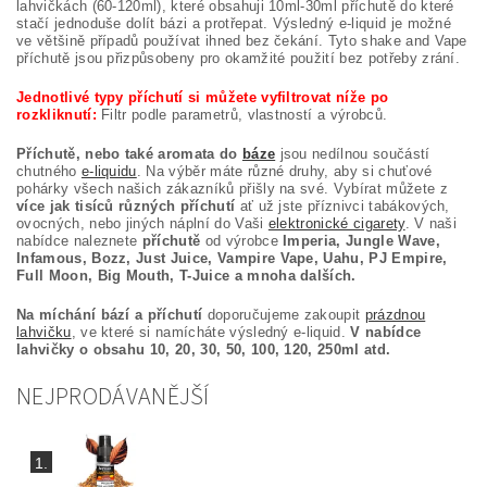
lahvičkách (60-120ml), které obsahuji 10ml-30ml příchutě do které
stačí jednoduše dolít bázi a protřepat. Výsledný e-liquid je možné
ve většině případů používat ihned bez čekání. Tyto shake and Vape
příchutě jsou přizpůsobeny pro okamžité použití bez potřeby zrání.
Jednotlivé typy příchutí si můžete vyfiltrovat níže po
rozkliknutí:
Filtr podle parametrů, vlastností a výrobců.
Příchutě, nebo také aromata do
báze
jsou nedílnou součástí
chutného
e-liquidu
. Na výběr máte různé druhy, aby si chuťové
pohárky všech našich zákazníků přišly na své. Vybírat můžete z
více jak tisíců různých příchutí
ať už jste příznivci tabákových,
ovocných, nebo jiných náplní do Vaši
elektronické cigarety
. V naši
nabídce naleznete
příchutě
od výrobce
Imperia, Jungle Wave,
Infamous, Bozz, Just Juice, Vampire Vape, Uahu, PJ Empire,
Full Moon, Big Mouth, T-Juice a mnoha dalších.
Na míchání bází a příchutí
doporučujeme zakoupit
prázdnou
lahvičku
, ve které si namícháte výsledný e-liquid.
V nabídce
lahvičky o obsahu 10, 20, 30, 50, 100, 120, 250ml atd.
NEJPRODÁVANĚJŠÍ
1.