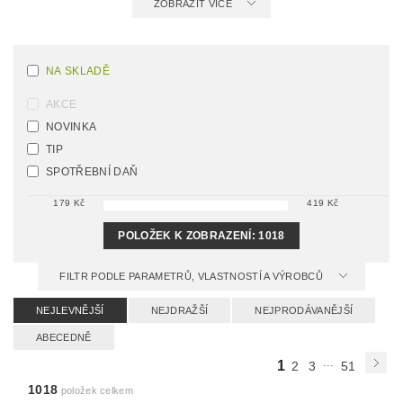
ZOBRAZIT VÍCE
NA SKLADĚ
AKCE
NOVINKA
TIP
SPOTŘEBNÍ DAŇ
179
Kč
419
Kč
POLOŽEK K ZOBRAZENÍ:
1018
FILTR PODLE PARAMETRŮ, VLASTNOSTÍ A VÝROBCŮ
NEJLEVNĚJŠÍ
NEJDRAŽŠÍ
NEJPRODÁVANĚJŠÍ
ABECEDNĚ
...
1
2
3
51
1018
položek celkem