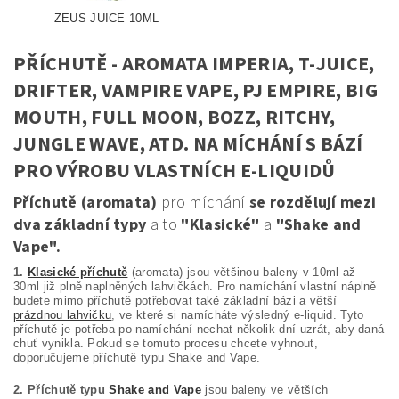
ZEUS JUICE 10ML
PŘÍCHUTĚ - AROMATA IMPERIA, T-JUICE,
DRIFTER, VAMPIRE VAPE, PJ EMPIRE, BIG
MOUTH, FULL MOON, BOZZ, RITCHY,
JUNGLE WAVE, ATD. NA MÍCHÁNÍ S BÁZÍ
PRO VÝROBU VLASTNÍCH E-LIQUIDŮ
Příchutě (aromata)
pro míchání
se rozdělují mezi
dva základní typy
a to
"Klasické"
a
"Shake and
Vape".
1.
Klasické příchutě
(aromata) jsou většinou baleny v 10ml až
30ml již plně naplněných lahvičkách. Pro namíchání vlastní náplně
budete mimo příchutě potřebovat také základní bázi a větší
prázdnou lahvičku
, ve které si namícháte výsledný e-liquid. Tyto
příchutě je potřeba po namíchání nechat několik dní uzrát, aby daná
chuť vynikla. Pokud se tomuto procesu chcete vyhnout,
doporučujeme příchutě typu Shake and Vape.
2. Příchutě typu
Shake and Vape
jsou baleny ve větších