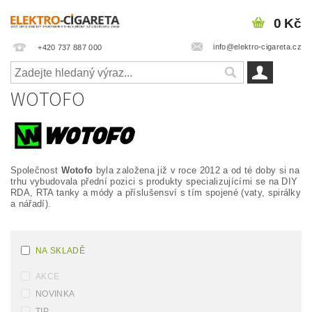
0 Kč
info@elektro-cigareta.cz
+420 737 887 000
WOTOFO
Společnost
Wotofo
byla založena již v roce 2012 a od té doby si na
trhu vybudovala přední pozici s produkty specializujícími se na DIY
RDA, RTA tanky a módy a příslušensví s tím spojené (vaty, spirálky
a nářadí).
NA SKLADĚ
AKCE
NOVINKA
TIP