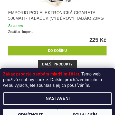
EMPORIO POD ELEKTRONICKÁ CIGARETA
500MAH - TABÁČEK (VÝBĚROVÝ TABÁK) 20MG
Skladem
Značka:
Imperia
225 Kč
DALŠÍ PRODUKTY
Zákaz prodeje osobám mladším 18 let.
Tento web
...
1
2
3
27
používá soubory cookie. Dalším procházením tohoto
webu vyjadřujete souhlas s jejich používáním.
NASTAVENÍ
Upravit nastavení cookies
2026 ©
Elektro-Cigareta.cz
, všechna práva vyhrazena
Vytvořil Shoptet
ODMÍTNOUT
SOUHLASÍM