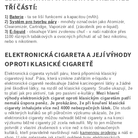
TŘÍ ČÁSTÍ:
1)
Baterie
- ta se liší funkcemi a kapacitou (mAh).
2)
Systém pro tvorbu páry
- mnohdy označován jako Atomizér,
Clearomizér, Cartridge, Vaporizér atd. (zásobník pro e-liquid).
3)
E-liquid
- obsahuje Vámi zvolenou chuť - v naši nabídce přes
1100 různých tabákových a ovocných příchutí ať už bez nikotinu,
nebo s nikotinem.
ELEKTRONICKÁ CIGARETA A JEJÍ VÝHODY
OPROTI KLASICKÉ CIGARETĚ
Elektronická cigareta vytváří páru, která připomíná klasický
cigaretový kouř. Pára, která vznikne zahřátím e-liquidu v
elektronické cigaretě neobsahuje žádné karcinogenní látky a žádné
jiné škodlivé látky, na rozdíl od klasické cigarety. Studie ukazují, že
to platí jak pro aktivní, tak pro pasivní e-kuřáky.
Mezi hlavní
výhody elektronických cigaret oproti klasickým cigaretám patří
nemalá úspora peněz. Je prokázáno, že při kouření klasické
cigarety inhalujete více než 4000 nebezpečných látek.
Dle studii
u některých kuřáků se při půlročním výzkumu ukázalo, že jim
elektronické cigarety můžou nahradit běžné cigarety a na konci
výzkumu běžné cigarety již zcela nekouřili. My to jen můžeme
potvrdit z vlastní zkušenosti s více než x-tisíci odnaučených
kuřáků, kteří pravidelně navštěvují naši
kamennou prodejnu
a náš e-
shop. U nás naleznete jak starší ověřené typy elektronických