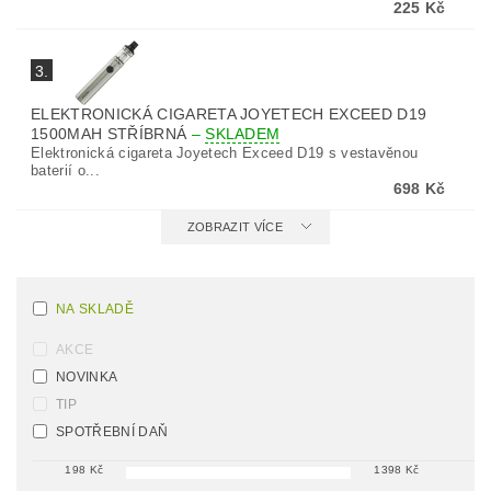
225 Kč
3.
ELEKTRONICKÁ CIGARETA JOYETECH EXCEED D19
1500MAH STŘÍBRNÁ
–
SKLADEM
Elektronická cigareta Joyetech Exceed D19 s vestavěnou
baterií o...
698 Kč
ZOBRAZIT VÍCE
NA SKLADĚ
AKCE
NOVINKA
TIP
SPOTŘEBNÍ DAŇ
198
Kč
1398
Kč