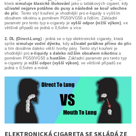
která
simuluje klasické šlukování
jako u tabákových cigaret, kdy
uživatel nejprve potáhne do pusy a následně se kouř vdechne
do plic
. Tento styl kouření je vhodnější pro e-liquidy s vyšším
obsahem nikotinu a poměrem PG50/VG50 a řidším. Základní
parametr pro tento typ e-cigarety je
vyšší odpor (nižší výkon)
, ve
většině případů se jedná o 0,6ohm a více.
2. DL (Direct-Lung)
- jedná se o typ elektronické cigarety, která
spíše
simuluje vodní dýmku
, kdy
uživatel potáhne přímo do plic
a tím dosáhne daleko větší tvorby páry. Tento styl kouření je
vhodnější pro
e-liquidy s daleko nižším obsahem nikotinu
a
poměrem PG50/VG50 a
hustším
. Základní parametr pro tento typ
e-cigarety je
nižší odpor (vyšší výkon)
, ve většině případů se
jedná o 0,5ohm a méně.
ELEKTRONICKÁ CIGARETA SE SKLÁDÁ ZE