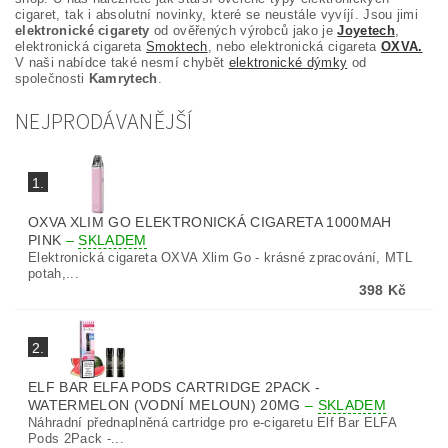
cigaret, tak i absolutní novinky, které se neustále vyvíjí. Jsou jimi
elektronické cigarety
od ověřených výrobců jako je
Joyetech
,
elektronická cigareta
Smoktech
, nebo elektronická cigareta
OXVA.
V naši nabídce také nesmí chybět
elektronické dýmky
od
společnosti
Kamrytech
.
NEJPRODÁVANĚJŠÍ
1.
OXVA XLIM GO ELEKTRONICKÁ CIGARETA 1000MAH
PINK
–
SKLADEM
Elektronická cigareta OXVA Xlim Go - krásné zpracování, MTL
potah,...
398 Kč
2.
ELF BAR ELFA PODS CARTRIDGE 2PACK -
WATERMELON (VODNÍ MELOUN) 20MG
–
SKLADEM
Náhradní přednaplněná cartridge pro e-cigaretu Elf Bar ELFA
Pods 2Pack -...