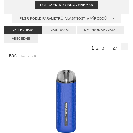
POLOŽEK K ZOBRAZENÍ:
536
FILTR PODLE PARAMETRŮ, VLASTNOSTÍ A VÝROBCŮ
NEJLEVNĚJŠÍ
NEJDRAŽŠÍ
NEJPRODÁVANĚJŠÍ
ABECEDNĚ
...
1
2
3
27
536
položek celkem