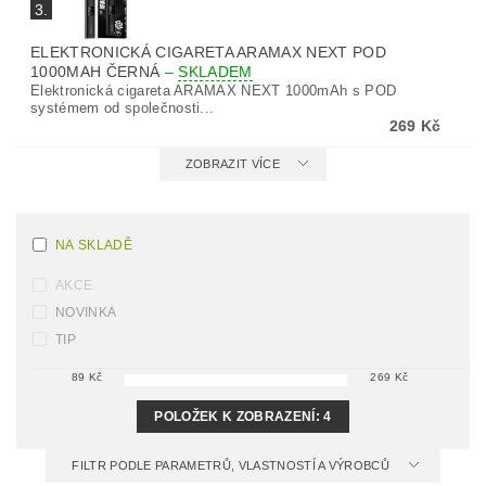
3.
ELEKTRONICKÁ CIGARETA ARAMAX NEXT POD
1000MAH ČERNÁ
–
SKLADEM
Elektronická cigareta ARAMAX NEXT 1000mAh s POD
systémem od společnosti...
269 Kč
ZOBRAZIT VÍCE
NA SKLADĚ
AKCE
NOVINKA
TIP
89
Kč
269
Kč
POLOŽEK K ZOBRAZENÍ:
4
FILTR PODLE PARAMETRŮ, VLASTNOSTÍ A VÝROBCŮ