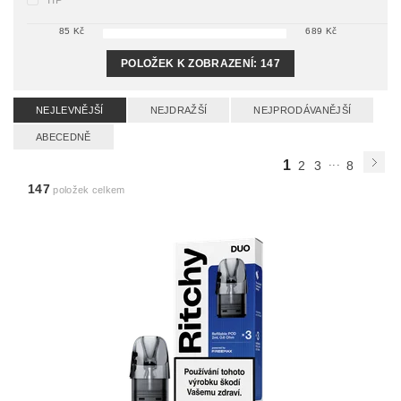
TIP
85
Kč
689
Kč
POLOŽEK K ZOBRAZENÍ:
147
NEJLEVNĚJŠÍ
NEJDRAŽŠÍ
NEJPRODÁVANĚJŠÍ
ABECEDNĚ
...
1
2
3
8
147
položek celkem