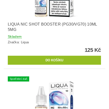
LIQUA NIC SHOT BOOSTER (PG30/VG70) 10ML
5MG
Skladem
Značka:
Liqua
125 Kč
Spotřební daň