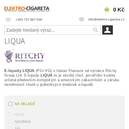
0 Kč
info@elektro-cigareta.cz
+420 737 887 000
LIQUA
E-liquidy LIQUA
(PG+VG) s Italian Flavours od výrobce Ritchy
Group Ltd. E-liquidy
LIQUA
to je skvělá chuť, prvotřídní kvalita
určená především evropským a americkým zákazníkům a záruka
neměnnosti chutě u jednotlivých dodávek e-liquidů.
NA SKLADĚ
AKCE
NOVINKA