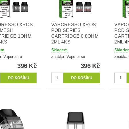
ORESSO XROS
VAPORESSO XROS
VAPO
 MESH
POD SERIES
POD 
TRIDGE 1OHM
CARTRIDGE 0,8OHM
CART
4KS
2ML 4KS
2ML 4
em
Skladem
Sklade
a:
Vaporesso
Značka:
Vaporesso
Značka
396 Kč
396 Kč