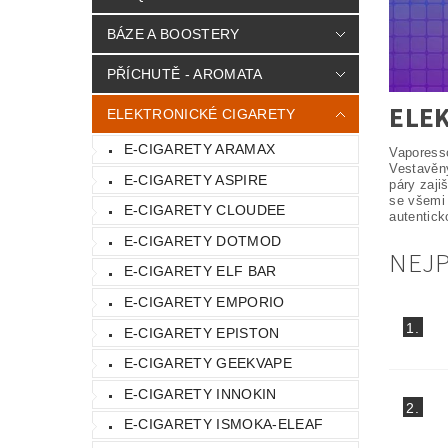
BÁZE A BOOSTERY
PŘÍCHUTĚ - AROMATA
ELE
ELEKTRONICKÉ CIGARETY
E-CIGARETY ARAMAX
Vaporesso
Vestavěný
E-CIGARETY ASPIRE
páry zaji
se všemi 
E-CIGARETY CLOUDEE
autentick
E-CIGARETY DOTMOD
NEJ
E-CIGARETY ELF BAR
E-CIGARETY EMPORIO
1.
E-CIGARETY EPISTON
E-CIGARETY GEEKVAPE
E-CIGARETY INNOKIN
2.
E-CIGARETY ISMOKA-ELEAF