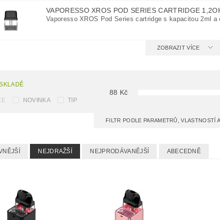
VAPORESSO XROS POD SERIES CARTRIDGE 1,2
Vaporesso XROS Pod Series cartridge s kapacitou 2ml a
ZOBRAZIT VÍCE
 SKLADĚ
88
Kč
CE
NOVINKA
TIP
FILTR PODLE PARAMETRŮ, VLASTNOSTÍ
VNĚJŠÍ
NEJDRAŽŠÍ
NEJPRODÁVANĚJŠÍ
ABECEDNĚ