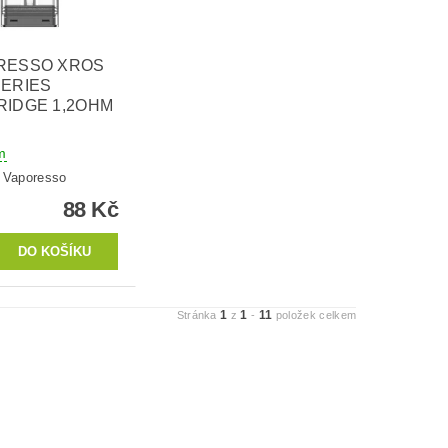
RESSO XROS
SERIES
RIDGE 1,2OHM
m
:
Vaporesso
88 Kč
1
1
11
Stránka
z
-
položek celkem