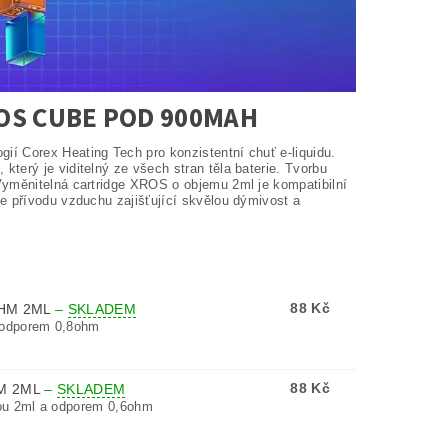
OS CUBE POD 900MAH
í Corex Heating Tech pro konzistentní chuť e-liquidu.
terý je viditelný ze všech stran těla baterie. Tvorbu
Vyměnitelná cartridge XROS o objemu 2ml je kompatibilní
e přívodu vzduchu zajišťující skvělou dýmivost a
88 Kč
OHM 2ML
–
SKLADEM
 odporem 0,8ohm
88 Kč
M 2ML
–
SKLADEM
ou 2ml a odporem 0,6ohm