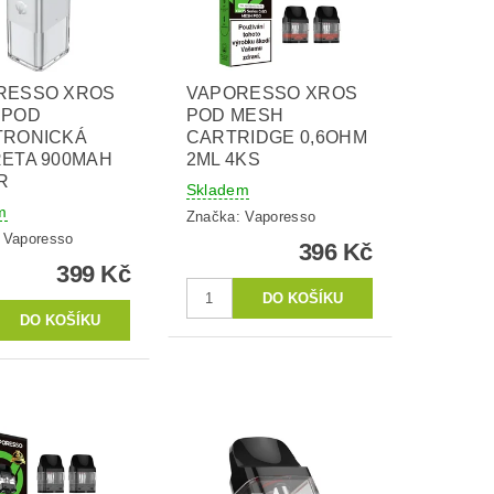
RESSO XROS
VAPORESSO XROS
 POD
POD MESH
TRONICKÁ
CARTRIDGE 0,6OHM
RETA 900MAH
2ML 4KS
R
Skladem
m
Značka:
Vaporesso
:
Vaporesso
396 Kč
399 Kč