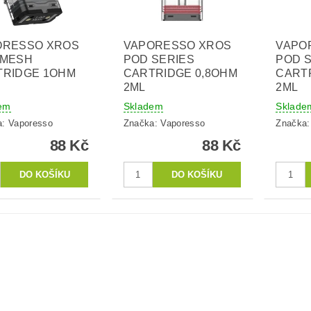
ORESSO XROS
VAPORESSO XROS
VAPO
 MESH
POD SERIES
POD 
TRIDGE 1OHM
CARTRIDGE 0,8OHM
CART
2ML
2ML
em
Skladem
Sklade
a:
Vaporesso
Značka:
Vaporesso
Značka
88 Kč
88 Kč