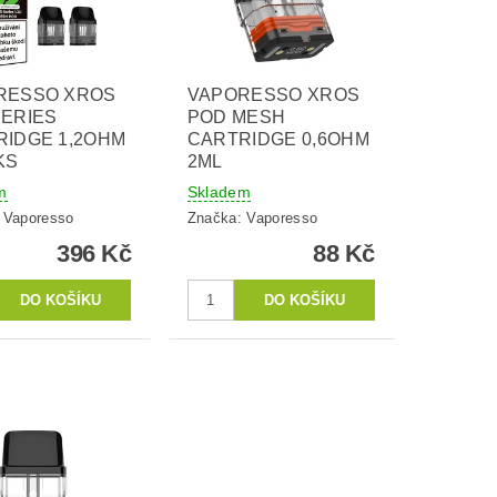
RESSO XROS
VAPORESSO XROS
SERIES
POD MESH
RIDGE 1,2OHM
CARTRIDGE 0,6OHM
KS
2ML
m
Skladem
:
Vaporesso
Značka:
Vaporesso
396 Kč
88 Kč