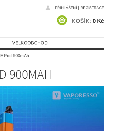
|
PŘIHLÁŠENÍ
REGISTRACE
KOŠÍK:
0 Kč
VELKOOBCHOD
BE Pod 900mAh
D 900MAH