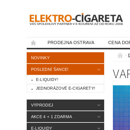
PRODEJNA OSTRAVA
CENA DO
KONTAKTY
E
NOVINKY
VA
POSLEDNÍ ŠANCE!
E-LIQUIDY!
JEDNORÁZOVÉ E-CIGARETY!
VÝPRODEJ
AKCE 4 + 1 ZDARMA
E-LIQUIDY