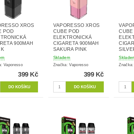
ORESSO XROS
VAPORESSO XROS
VAPO
E POD
CUBE POD
CUBE
KTRONICKÁ
ELEKTRONICKÁ
ELEK
RETA 900MAH
CIGARETA 900MAH
CIGA
CK
SAKURA PINK
SILVE
em
Skladem
Sklade
a:
Vaporesso
Značka:
Vaporesso
Značka
399 Kč
399 Kč