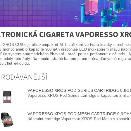
KTRONICKÁ CIGARETA VAPORESSO XR
 XROS CUBE je ultrakompaktní MTL zařízení ve tvaru kostky s technologi
 monočlánek o kapacitě 900mAh disponuje LED indikátorem stavu nabití, k
šťuje systém automatického žhavení - stačí pouze potáhnout z náustku. 
modely této řady. Na spodní straně baterie je umístěna důmyslná regulac
ou chuť e-liquidu.
PRODÁVANĚJŠÍ
VAPORESSO XROS POD SERIES CARTRIDGE 0,8
Vaporesso XROS Pod Series cartridge s kapacitou 2ml a
VAPORESSO XROS POD MESH CARTRIDGE 0,6OH
Náhradní cartridge Vaporesso XROS Pod Mesh s kapacit