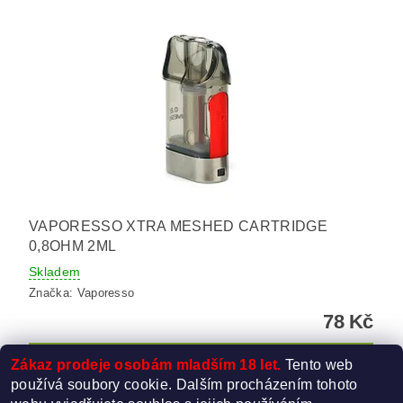
VAPORESSO XTRA MESHED CARTRIDGE
0,8OHM 2ML
Skladem
Značka:
Vaporesso
78 Kč
Zákaz prodeje osobám mladším 18 let.
Tento web
používá soubory cookie. Dalším procházením tohoto