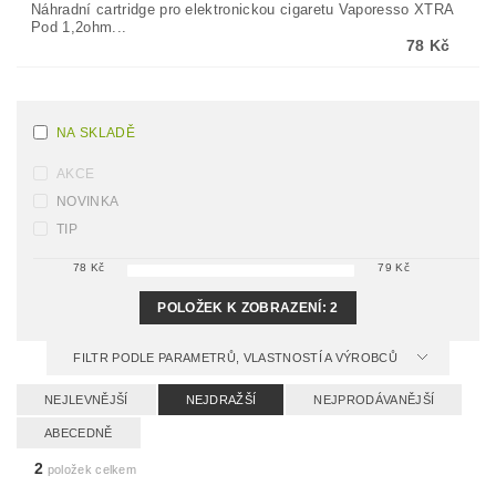
Náhradní cartridge pro elektronickou cigaretu Vaporesso XTRA
Pod 1,2ohm...
78 Kč
NA SKLADĚ
AKCE
NOVINKA
TIP
78
Kč
79
Kč
POLOŽEK K ZOBRAZENÍ:
2
FILTR PODLE PARAMETRŮ, VLASTNOSTÍ A VÝROBCŮ
NEJLEVNĚJŠÍ
NEJDRAŽŠÍ
NEJPRODÁVANĚJŠÍ
ABECEDNĚ
2
položek celkem