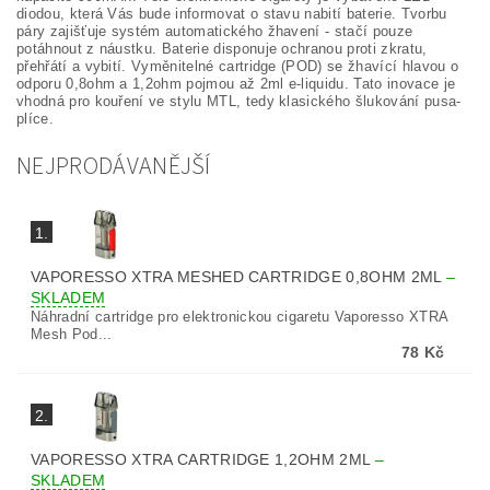
diodou, která Vás bude informovat o stavu nabití baterie. Tvorbu
páry zajišťuje systém automatického žhavení - stačí pouze
potáhnout z náustku. Baterie disponuje ochranou proti zkratu,
přehřátí a vybití. Vyměnitelné cartridge (POD) se žhavící hlavou o
odporu 0,8ohm a 1,2ohm pojmou až 2ml e-liquidu. Tato inovace je
vhodná pro kouření ve stylu MTL, tedy klasického šlukování pusa-
plíce.
NEJPRODÁVANĚJŠÍ
1.
VAPORESSO XTRA MESHED CARTRIDGE 0,8OHM 2ML
–
SKLADEM
Náhradní cartridge pro elektronickou cigaretu Vaporesso XTRA
Mesh Pod...
78 Kč
2.
VAPORESSO XTRA CARTRIDGE 1,2OHM 2ML
–
SKLADEM