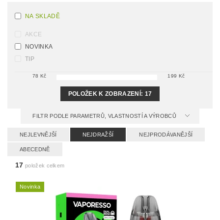
NA SKLADĚ
AKCE
NOVINKA
TIP
78
Kč
199
Kč
POLOŽEK K ZOBRAZENÍ:
17
FILTR PODLE PARAMETRŮ, VLASTNOSTÍ A VÝROBCŮ
NEJLEVNĚJŠÍ
NEJDRAŽŠÍ
NEJPRODÁVANĚJŠÍ
ABECEDNĚ
17
položek celkem
Novinka