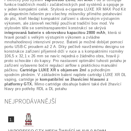
funkce tradičních modů i začátečnických pod systémů a spojuje je
v jeden kompaktní celek. Stylová e-cigareta LUXE XR MAX Pod Kit
je elegantním řešením pro všechny milovníky přímého potahování
do plic, kteří hledají kompaktní zařízení s obrovským výstupním
výkonem, ale zároveň nechtějí používat tradiční box mod. Ve
stylovém těle se semitransparentní konstrukcí se ukrývá
integrovaná baterie s obrovskou kapacitou 2800 mAh
, která si
hravě poradí s velkým výstupním výkonem a zvládne
mnohahodinový intenzivní provoz. Baterii je možné dobíjet pomocí
portu USB-C proudem až 2 A. Díky pečlivě navrženému designu se
konstrukce zařízení příjemně drží v ruce a s kompaktními rozměry
106,5 x 32,1 x 26 mm se navíc nejedná o žádného obra, hravě ji
proto schováte i do kapsy. Pro nastavení optimální tuhosti potahu je
zařízení vybaveno boční regulací airflow s praktickou manuální
páčkou.
Cartridge LUXE XR s objemem 2ml
a pohodlným
spodním plněním. V základním balení najdete cartridgi LUXE XR DL
vaping, cartridge je
kompatibilní se žhavícími hlavami z
platformy GTX.
Mimo cartridge obsahuje balení také dvě žhavící
hlavy pro potřeby RDL a DL potahu
NEJPRODÁVANĚJŠÍ
1.