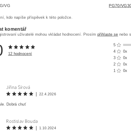
PG/VG
PG70/VG3
ní, kdo napíše příspěvek k této položce.
at komentář
gistrovaní uživatelé mohou vkládat hodnocení. Prosím
přihlaste se
nebo 
0
5
4
0x
12 hodnocení
3
0x
2
0x
1
0x
Jiřina Šírová
|
22.4.2026
ále. Dobrá chuť
Rostislav Bouda
|
1.10.2024