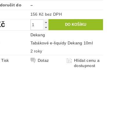
doručit do
–
156 Kč bez DPH
Kč
Dekang
e
Tabákové e-liquidy Dekang 10ml
2 roky
Tisk
Dotaz
Hlídat cenu a
dostupnost