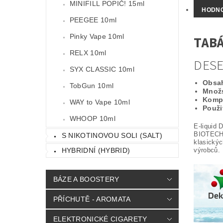
MINIFILL POPIČ! 15ml
HODNO
PEEGEE 10ml
Pinky Vape 10ml
TABÁ
RELX 10ml
DESE
SYX CLASSIC 10ml
Obsah
TobGun 10ml
Množs
Kompa
WAY to Vape 10ml
Použit
WHOOP 10ml
E-liquid
BIOTECHN
S NIKOTINOVOU SOLI (SALT)
klasickýc
výrobců. 
HYBRIDNÍ (HYBRID)
BÁZE A BOOSTERY
PŘÍCHUTĚ - AROMATA
ELEKTRONICKÉ CIGARETY