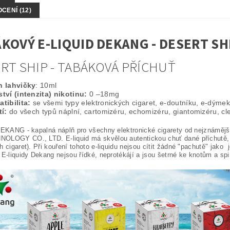
CENÍ (12)
KOVÝ E-LIQUID DEKANG - DESERT SH
RT SHIP - TABÁKOVÁ PŘÍCHUŤ
 lahvičky
: 10ml
tví (intenzita) nikotinu:
0 –18mg
tibilita:
se všemi typy elektronických cigaret, e-doutníku, e-dýme
í:
do všech typů náplní, cartomizéru, echomizéru, giantomizéru, c
 DEKANG - kapalná náplň pro všechny elektronické cigarety od nejznám
OLOGY CO., LTD. E-liquid má skvělou autentickou chuť dané příchutě, v
h cigaret). Při kouření tohoto e-liquidu nejsou cítit žádné "pachutě" jako 
E-liquidy Dekang nejsou řídké, neprotékájí a jsou šetrné ke knotům a spi