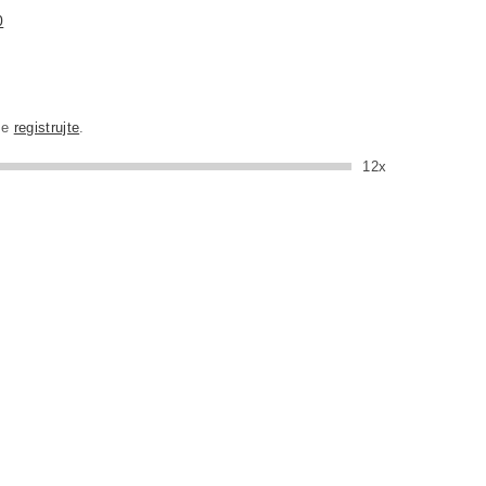
0
se
registrujte
.
12x