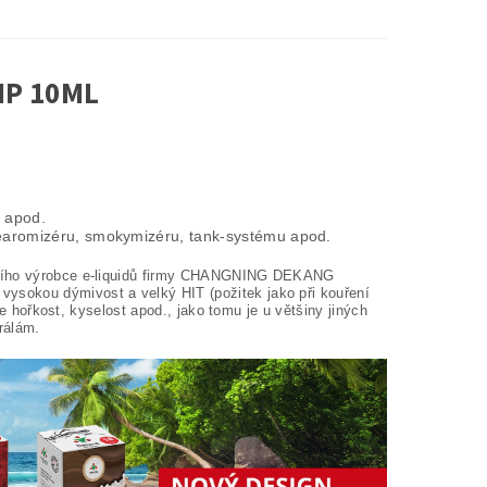
IP 10ML
k apod.
learomizéru, smokymizéru, tank-systému apod.
ějšího výrobce e-liquidů firmy CHANGNING DEKANG
ysokou dýmivost a velký HIT (požitek jako při kouření
je hořkost, kyselost apod., jako tomu je u většiny jiných
rálám.