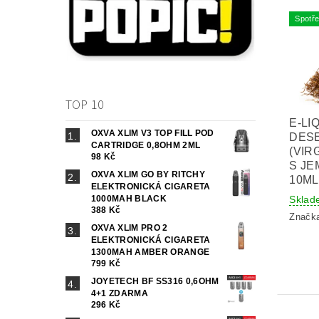
Spotře
TOP 10
E-LI
OXVA XLIM V3 TOP FILL POD
DESE
CARTRIDGE 0,8OHM 2ML
(VIR
98 Kč
S JE
OXVA XLIM GO BY RITCHY
10ML
ELEKTRONICKÁ CIGARETA
1000MAH BLACK
Sklad
388 Kč
Značk
OXVA XLIM PRO 2
ELEKTRONICKÁ CIGARETA
1300MAH AMBER ORANGE
799 Kč
JOYETECH BF SS316 0,6OHM
4+1 ZDARMA
296 Kč