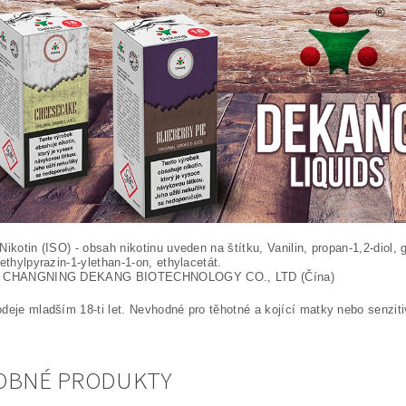
Nikotin (ISO) - obsah nikotinu uveden na štítku, Vanilin, propan-1,2-diol, 
methylpyrazin-1-ylethan-1-on, ethylacetát.
CHANGNING DEKANG BIOTECHNOLOGY CO., LTD (Čína)
deje mladším 18-ti let. Nevhodné pro těhotné a kojící matky nebo senzit
OBNÉ PRODUKTY