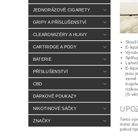
JEDNORÁZOVÉ CIGARETY
GRIPY A PŘÍSLUŠENSTVÍ
CLEAROMIZÉRY A HLAVY
Slouží
CARTRIDGE A PODY
E-liqu
Výro
Splňu
BATERIE
Lahvi
E-liqu
PŘÍSLUŠENSTVÍ
jsou 
země 
CBD
trojúh
rizik
(S-vět
DÁRKOVÉ POUKAZY
UPO
NIKOTINOVÉ SÁČKY
Tento výr
ZNAČKY
mimo dosa
pokud trpí