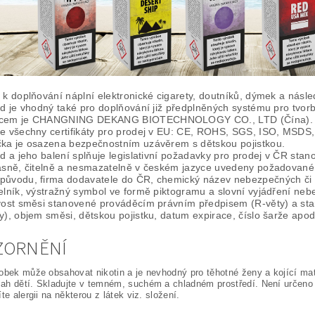
 k doplňování náplní elektronické cigarety, doutníků, dýmek a násle
id je vhodný také pro doplňování již předplněných systému pro tvorb
bcem je CHANGNING DEKANG BIOTECHNOLOGY CO., LTD (Čína).
je všechny certifikáty pro prodej v EU: CE, ROHS, SGS, ISO, MSDS,
čka je osazena bezpečnostním uzávěrem s dětskou pojistkou.
id a jeho balení splňuje legislativní požadavky pro prodej v ČR s
jasně, čitelně a nesmazatelně v českém jazyce uvedeny požadované 
původu, firma dodavatele do ČR, chemický název nebezpečných či to
elník, výstražný symbol ve formě piktogramu a slovní vyjádření nebe
ovost směsi stanovené prováděcím právním předpisem (R-věty) a s
y), objem směsi, dětskou pojistku, datum expirace, číslo šarže apod
ZORNĚNÍ
obek může obsahovat nikotin a je nevhodný pro těhotné ženy a kojící ma
h dětí. Skladujte v temném, suchém a chladném prostředí. Není určeno pr
te alergii na některou z látek viz. složení.