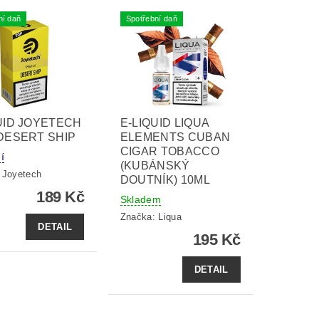
ní daň
Spotřební daň
UID JOYETECH
E-LIQUID LIQUA
DESERT SHIP
ELEMENTS CUBAN
CIGAR TOBACCO
í
(KUBÁNSKÝ
:
Joyetech
DOUTNÍK) 10ML
189 Kč
Skladem
Značka:
Liqua
DETAIL
195 Kč
DETAIL