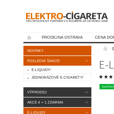
PRODEJNA OSTRAVA
CENA DO
KONTAKTY
E
NOVINKY
E-
POSLEDNÍ ŠANCE!
E-LIQUIDY!
JEDNORÁZOVÉ E-CIGARETY!
Spotřebn
VÝPRODEJ
AKCE 4 + 1 ZDARMA
E-LIQUIDY