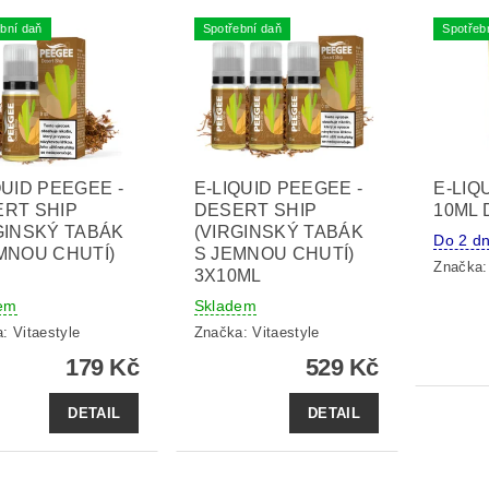
bní daň
Spotřební daň
Spotřeb
QUID PEEGEE -
E-LIQUID PEEGEE -
E-LIQ
RT SHIP
DESERT SHIP
10ML 
GINSKÝ TABÁK
(VIRGINSKÝ TABÁK
Do 2 dn
MNOU CHUTÍ)
S JEMNOU CHUTÍ)
Značka
3X10ML
em
Skladem
a:
Vitaestyle
Značka:
Vitaestyle
179 Kč
529 Kč
DETAIL
DETAIL