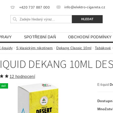
info@elektro-cigareta.cz
+420 737 887 000
PRAVY
SPOTŘEBNÍ DAŇ
OBCHODNÍ PODMÍNKY
-liquidy
S klasickým nikotinem
Dekang Classic 10ml
Tabákové
LIQUID DEKANG 10ML DE
12 hodnocení
E-liquid
D
í daň
Dostupn
Množství