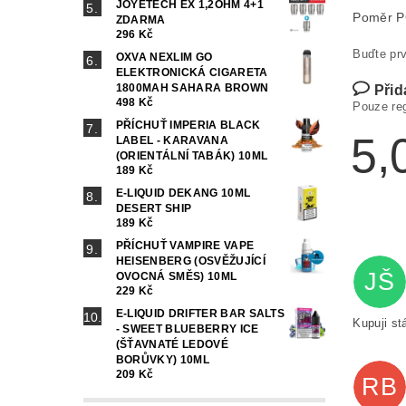
JOYETECH EX 1,2OHM 4+1
Poměr 
ZDARMA
296 Kč
Buďte prv
OXVA NEXLIM GO
ELEKTRONICKÁ CIGARETA
1800MAH SAHARA BROWN
Přid
498 Kč
Pouze re
PŘÍCHUŤ IMPERIA BLACK
5,
LABEL - KARAVANA
(ORIENTÁLNÍ TABÁK) 10ML
189 Kč
E-LIQUID DEKANG 10ML
DESERT SHIP
189 Kč
PŘÍCHUŤ VAMPIRE VAPE
HEISENBERG (OSVĚŽUJÍCÍ
JŠ
OVOCNÁ SMĚS) 10ML
229 Kč
E-LIQUID DRIFTER BAR SALTS
Kupuji st
- SWEET BLUEBERRY ICE
(ŠŤAVNATÉ LEDOVÉ
BORŮVKY) 10ML
209 Kč
RB