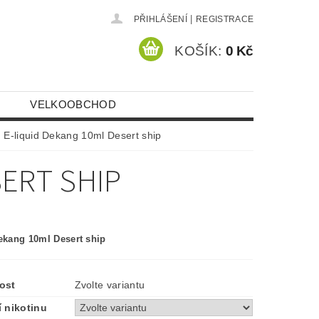
|
PŘIHLÁŠENÍ
REGISTRACE
KOŠÍK:
0 Kč
VELKOOBCHOD
E-liquid Dekang 10ml Desert ship
SERT SHIP
ekang 10ml Desert ship
ost
Zvolte variantu
 nikotinu