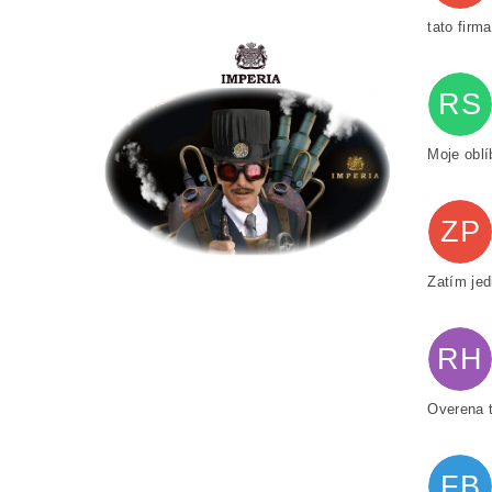
tato firm
RS
Moje oblí
ZP
Zatím jed
RH
Overena 
FB