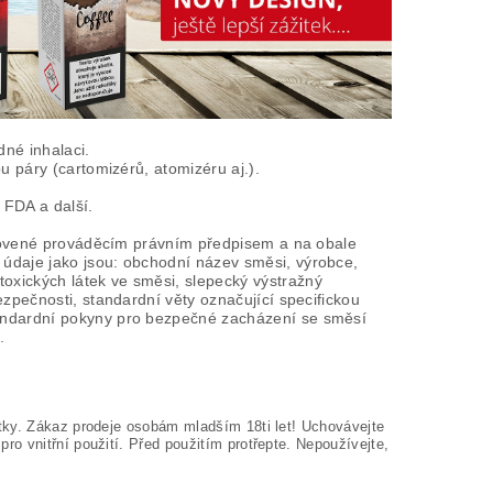
dné inhalaci.
u páry (cartomizérů, atomizéru aj.).
 FDA a další.
tanovené prováděcím právním předpisem a na obale
údaje jako jsou: obchodní název směsi, výrobce,
xických látek ve směsi, slepecký výstražný
zpečnosti, standardní věty označující specifickou
tandardní pokyny pro bezpečné zacházení se směsí
.
tky. Zákaz prodeje osobám mladším 18ti let! Uchovávejte
o vnitřní použití. Před použitím protřepte. Nepoužívejte,