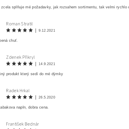
a zcela splňuje mé požadavky, jak rozsahem sortimentu, tak velmi rychl
Roman Stratil
|
9.12.2021
bená chuť.
Zdenek Přikryl
|
14.9.2021
iný produkt který sedí do mé dýmky
Radek Hrkal
|
26.5.2020
tabakova napln, dobra cena.
František Bednár