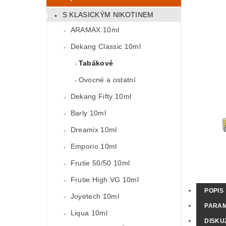
S KLASICKÝM NIKOTINEM
ARAMAX 10ml
Dekang Classic 10ml
Tabákové
Ovocné a ostatní
Dekang Fifty 10ml
Barly 10ml
Dreamix 10ml
Emporio 10ml
Frutie 50/50 10ml
Frutie High VG 10ml
POPIS
Joyetech 10ml
PARA
Liqua 10ml
DISKU