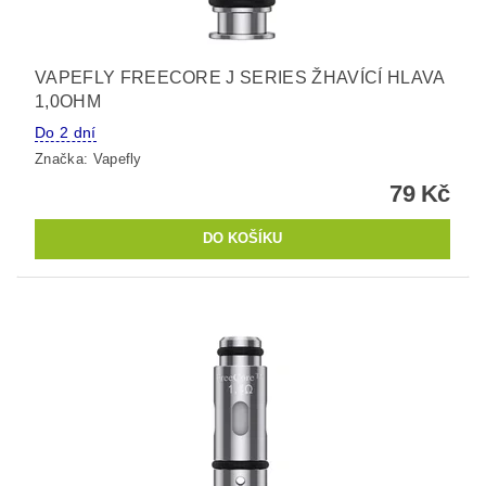
VAPEFLY FREECORE J SERIES ŽHAVÍCÍ HLAVA
1,0OHM
Do 2 dní
Značka:
Vapefly
79 Kč