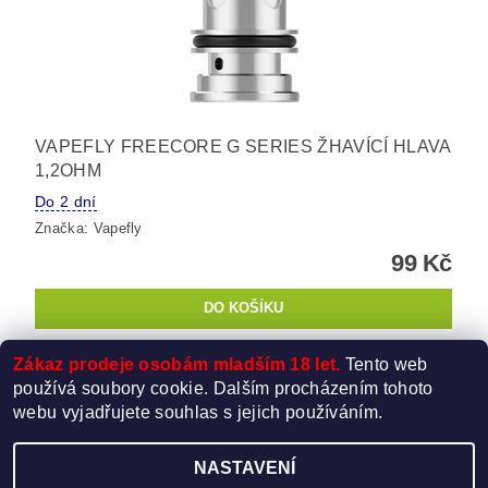
VAPEFLY FREECORE G SERIES ŽHAVÍCÍ HLAVA
1,2OHM
Do 2 dní
Značka:
Vapefly
99 Kč
Zákaz prodeje osobám mladším 18 let.
Tento web
8
položek celkem
používá soubory cookie. Dalším procházením tohoto
webu vyjadřujete souhlas s jejich používáním.
NASTAVENÍ
Upravit nastavení cookies
2026 ©
Elektro-Cigareta.cz
, všechna práva vyhrazena