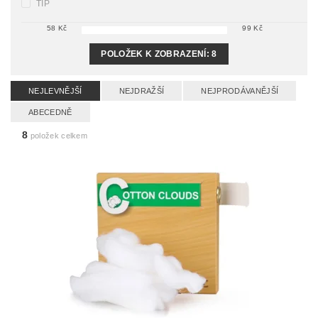
TIP
58
Kč
99
Kč
POLOŽEK K ZOBRAZENÍ:
8
NEJLEVNĚJŠÍ
NEJDRAŽŠÍ
NEJPRODÁVANĚJŠÍ
ABECEDNĚ
8
položek celkem