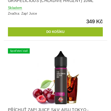
GRAPELICIOUS (CHLADIVÉ HROZNY) 10ML
Skladem
Značka:
Zap! Juice
349 Kč
Spotřební daň
PŘÍCHUŤ ZAP! JUICE S&V: AISU TOKYO -