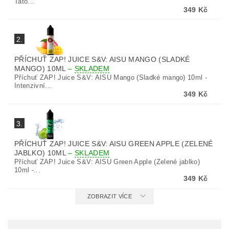
Tato...
349 Kč
2.
PŘÍCHUŤ ZAP! JUICE S&V: AISU MANGO (SLADKÉ
MANGO) 10ML
–
SKLADEM
Příchuť ZAP! Juice S&V: AISU Mango (Sladké mango) 10ml -
Intenzivní...
349 Kč
3.
PŘÍCHUŤ ZAP! JUICE S&V: AISU GREEN APPLE (ZELENÉ
JABLKO) 10ML
–
SKLADEM
Příchuť ZAP! Juice S&V: AISU Green Apple (Zelené jablko)
10ml -...
349 Kč
ZOBRAZIT VÍCE