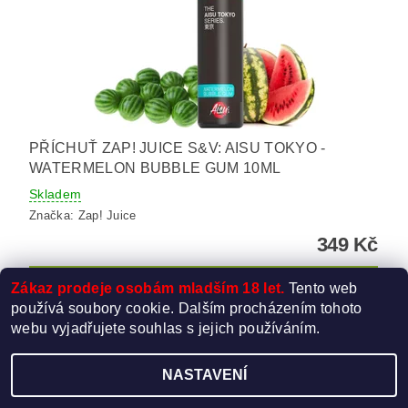
PŘÍCHUŤ ZAP! JUICE S&V: AISU TOKYO -
WATERMELON BUBBLE GUM 10ML
Skladem
Značka:
Zap! Juice
349 Kč
Zákaz prodeje osobám mladším 18 let.
Tento web
používá soubory cookie. Dalším procházením tohoto
webu vyjadřujete souhlas s jejich používáním.
NASTAVENÍ
Upravit nastavení cookies
2026 ©
Elektro-Cigareta.cz
, všechna práva vyhrazena