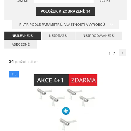
192
Kč
392
Kč
POLOŽEK K ZOBRAZENÍ:
34
FILTR PODLE PARAMETRŮ, VLASTNOSTÍ A VÝROBCŮ
NEJLEVNĚJŠÍ
NEJDRAŽŠÍ
NEJPRODÁVANĚJŠÍ
ABECEDNĚ
1
2
34
položek celkem
Tip