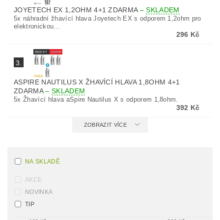
JOYETECH EX 1,2OHM 4+1 ZDARMA
–
SKLADEM
5x náhradní žhavící hlava Joyetech EX s odporem 1,2ohm pro
elektronickou...
296 Kč
3.
ASPIRE NAUTILUS X ŽHAVÍCÍ HLAVA 1,8OHM 4+1
ZDARMA
–
SKLADEM
5x Žhavící hlava aSpire Nautilus X s odporem 1,8ohm.
392 Kč
ZOBRAZIT VÍCE
NA SKLADĚ
AKCE
NOVINKA
TIP