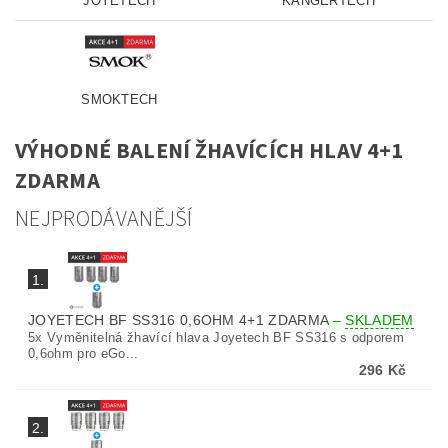
JOYETECH
KANGERTECH
SMOKTECH
VÝHODNÉ BALENÍ ŽHAVÍCÍCH HLAV 4+1
ZDARMA
NEJPRODÁVANĚJŠÍ
1.
JOYETECH BF SS316 0,6OHM 4+1 ZDARMA
–
SKLADEM
5x Vyměnitelná žhavící hlava Joyetech BF SS316 s odporem
0,6ohm pro eGo...
296 Kč
2.