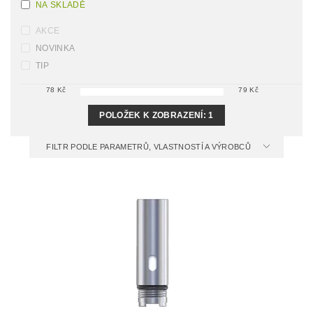
NA SKLADĚ
AKCE
NOVINKA
TIP
78
Kč
79
Kč
POLOŽEK K ZOBRAZENÍ:
1
FILTR PODLE PARAMETRŮ, VLASTNOSTÍ A VÝROBCŮ