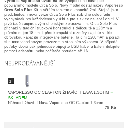
Výrobce Vaporesso uvádí na trh
vylepšeného nástupce
populárního modelu Orca Solo. Nový model dostal název Vaporesso
Orca Solo Plus
Kit s větším tankem o kapacitě 2ml. Stejně jako
předchůdce, i nová verze Orca Solo Plus nabídne celou řadu
vychytávek pro každodenní využití a pro zisk co nejlepší chuti. V
prvé řadě zaujme svým dílenským zpracováním. Orca Solo Plus
přichází v tradiční trubkové konstrukci s délkou těla 123mm a
průměrem jen 18mm. I přes kompaktní rozměry najdete v těle
obrovskou kapacitu integrované baterie. Ta činí 1200mAh a poradí
si s mnohahodinovým provozem a stabilním výkonem. V případě
potřeby dobití pak jednoduše připojíte USB kabel a baterii dobijete
pomocí adaptéru, nebo počítače proudem až 1A.
NEJPRODÁVANĚJŠÍ
1.
VAPORESSO OC CLAPTON ŽHAVÍCÍ HLAVA 1,3OHM
–
SKLADEM
Náhradní žhavící hlava Vaporesso OC Clapton 1,3ohm
78 Kč