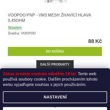
VOOPOO PNP - VM3 MESH ŽHAVÍCÍ HLAVA
0,45OHM
Skladem
Značka:
VOOPOO
88 Kč
DALŠÍ PRODUKTY
Zákaz prodeje osobám mladším 18 let.
Tento web
1
2
používá soubory cookie. Dalším procházením tohoto
webu vyjadřujete souhlas s jejich používáním.
NASTAVENÍ
Upravit nastavení cookies
2026 ©
Elektro-Cigareta.cz
, všechna práva vyhrazena
Vytvořil Shoptet