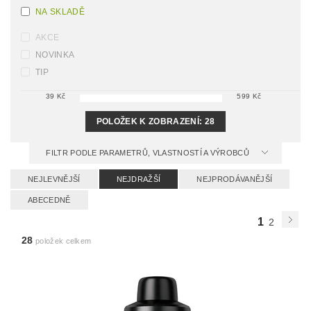
NA SKLADĚ
AKCE
NOVINKA
TIP
39
Kč
599
Kč
POLOŽEK K ZOBRAZENÍ:
28
FILTR PODLE PARAMETRŮ, VLASTNOSTÍ A VÝROBCŮ
NEJLEVNĚJŠÍ
NEJDRAŽŠÍ
NEJPRODÁVANĚJŠÍ
ABECEDNĚ
1
2
28
položek celkem