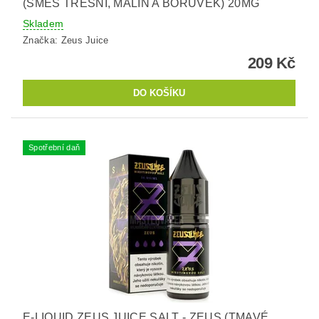
(SMĚS TŘEŠNÍ, MALIN A BORŮVEK) 20MG
Skladem
Značka:
Zeus Juice
209 Kč
Spotřební daň
E-LIQUID ZEUS JUICE SALT - ZEUS (TMAVÉ