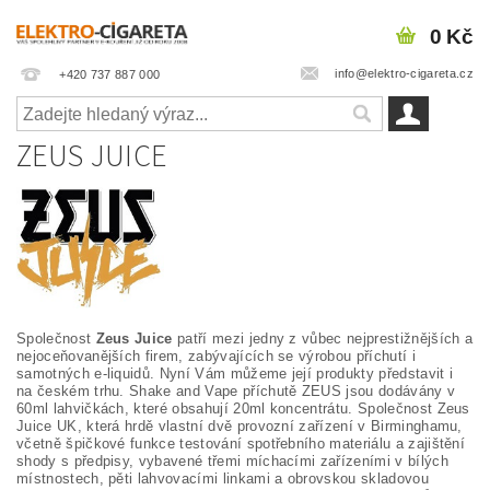
0 Kč
info@elektro-cigareta.cz
+420 737 887 000
ZEUS JUICE
Společnost
Zeus Juice
patří mezi jedny z vůbec nejprestižnějších a
nejoceňovanějších firem, zabývajících se výrobou příchutí i
samotných e-liquidů. Nyní Vám můžeme její produkty představit i
na českém trhu. Shake and Vape příchutě ZEUS jsou dodávány v
60ml lahvičkách, které obsahují 20ml koncentrátu. Společnost Zeus
Juice UK, která hrdě vlastní dvě provozní zařízení v Birminghamu,
včetně špičkové funkce testování spotřebního materiálu a zajištění
shody s předpisy, vybavené třemi míchacími zařízeními v bílých
místnostech, pěti lahvovacími linkami a obrovskou skladovou