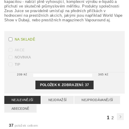
kapacitou - nabízí plně vyhovující, komplexní výrobu e-liquidů a
příchutí ve skutečně průmyslovém měřítku. Produkty společnosti
Zeus Juice se pravidelně umísťují na předních příčkách v
hodnocení na prestižních akcích, jakými jsou například World Vape
Show v Dubaji, nebo prestižních magazínech Vapouround aj.
NA SKLADĚ
AKCE
NOVINKA
TIP
209
Kč
365
Kč
POLOŽEK K ZOBRAZENÍ:
37
NEJLEVNĚJŠÍ
NEJDRAŽŠÍ
NEJPRODÁVANĚJŠÍ
ABECEDNĚ
1
2
37
položek celkem