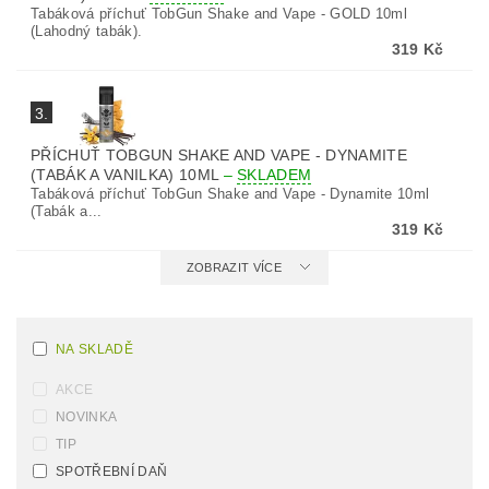
Tabáková příchuť TobGun Shake and Vape - GOLD 10ml
(Lahodný tabák).
319 Kč
3.
PŘÍCHUŤ TOBGUN SHAKE AND VAPE - DYNAMITE
(TABÁK A VANILKA) 10ML
–
SKLADEM
Tabáková příchuť TobGun Shake and Vape - Dynamite 10ml
(Tabák a...
319 Kč
ZOBRAZIT VÍCE
NA SKLADĚ
AKCE
NOVINKA
TIP
SPOTŘEBNÍ DAŇ