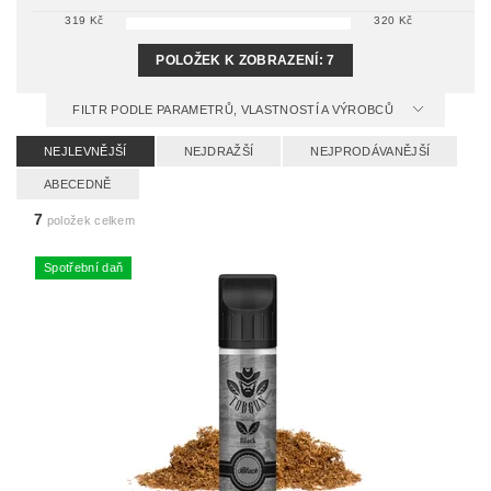
319
Kč
320
Kč
POLOŽEK K ZOBRAZENÍ:
7
FILTR PODLE PARAMETRŮ, VLASTNOSTÍ A VÝROBCŮ
NEJLEVNĚJŠÍ
NEJDRAŽŠÍ
NEJPRODÁVANĚJŠÍ
ABECEDNĚ
7
položek celkem
Spotřební daň