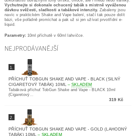
dokonalosti odvážnými tóny oříšků, ovoce, ale i medu nebo vanilky.
Vychutnejte si dokonale ochucený tabák s mistrně vyváženou
dávkou svěžesti, sladkosti a tabákové intenzity.
Zabaleny jsou
navíc v praktickém Shake and Vape balení, stačí tak pouze dolít
bázi, vše pořádně promíchat a pak už si jen užívat prvotřídní e-
liquid.
Parametry:
10ml příchutě v 60ml lahvičce.
NEJPRODÁVANĚJŠÍ
1.
PŘÍCHUŤ TOBGUN SHAKE AND VAPE - BLACK (SILNÝ
CIGARETOVÝ TABÁK) 10ML
–
SKLADEM
Tabáková příchuť TobGun Shake and Vape - BLACK 10ml
(Cigaretový...
319 Kč
2.
PŘÍCHUŤ TOBGUN SHAKE AND VAPE - GOLD (LAHODNÝ
TABÁK) 10ML
–
SKLADEM