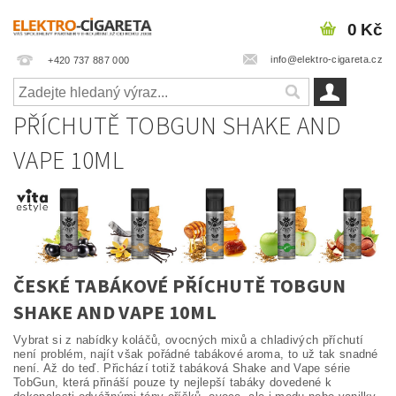
0 Kč
info@elektro-cigareta.cz
+420 737 887 000
PŘÍCHUTĚ TOBGUN SHAKE AND
VAPE 10ML
ČESKÉ TABÁKOVÉ PŘÍCHUTĚ TOBGUN
SHAKE AND VAPE 10ML
Vybrat si z nabídky koláčů, ovocných mixů a chladivých příchutí
není problém, najít však pořádné tabákové aroma, to už tak snadné
není. Až do teď. Přichází totiž tabáková Shake and Vape série
TobGun, která přináší pouze ty nejlepší tabáky dovedené k