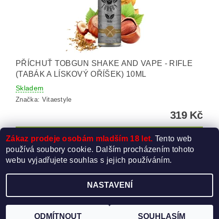
PŘÍCHUŤ TOBGUN SHAKE AND VAPE - RIFLE
(TABÁK A LÍSKOVÝ OŘÍŠEK) 10ML
Skladem
Značka:
Vitaestyle
319 Kč
Zákaz prodeje osobám mladším 18 let.
Tento web
používá soubory cookie. Dalším procházením tohoto
webu vyjadřujete souhlas s jejich používáním.
NASTAVENÍ
Upravit nastavení cookies
2026 ©
Elektro-Cigareta.cz
, všechna práva vyhrazena
Vytvořil Shoptet
ODMÍTNOUT
SOUHLASÍM