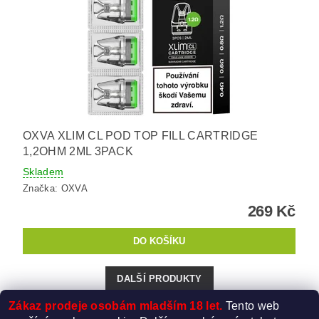
OXVA XLIM CL POD TOP FILL CARTRIDGE
1,2OHM 2ML 3PACK
Skladem
Značka:
OXVA
269 Kč
DALŠÍ PRODUKTY
Zákaz prodeje osobám mladším 18 let.
Tento web
1
2