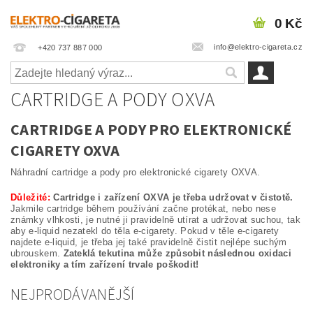
0 Kč
info@elektro-cigareta.cz
+420 737 887 000
CARTRIDGE A PODY OXVA
CARTRIDGE A PODY PRO ELEKTRONICKÉ
CIGARETY OXVA
Náhradní cartridge a pody pro elektronické cigarety OXVA.
Důležité:
Cartridge i zařízení OXVA je třeba udržovat v čistotě.
Jakmile cartridge během používání začne protékat, nebo nese
známky vlhkosti, je nutné ji pravidelně utírat a udržovat suchou, tak
aby e-liquid nezatekl do těla e-cigarety. Pokud v těle e-cigarety
najdete e-liquid, je třeba jej také pravidelně čistit nejlépe suchým
ubrouskem.
Zateklá tekutina může způsobit následnou oxidaci
elektroniky a tím zařízení trvale poškodit!
NEJPRODÁVANĚJŠÍ