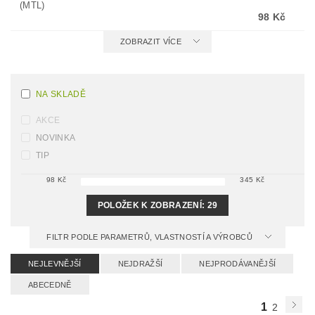
(MTL)
98 Kč
ZOBRAZIT VÍCE
NA SKLADĚ
AKCE
NOVINKA
TIP
98
Kč
345
Kč
POLOŽEK K ZOBRAZENÍ:
29
FILTR PODLE PARAMETRŮ, VLASTNOSTÍ A VÝROBCŮ
NEJLEVNĚJŠÍ
NEJDRAŽŠÍ
NEJPRODÁVANĚJŠÍ
ABECEDNĚ
1
2