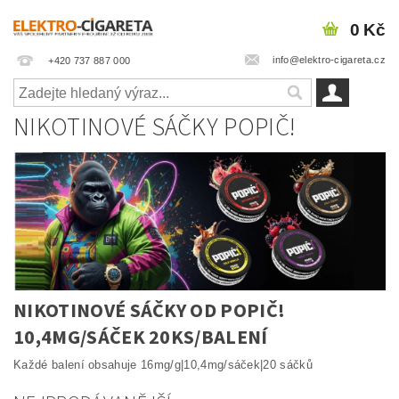
0 Kč
info@elektro-cigareta.cz
+420 737 887 000
NIKOTINOVÉ SÁČKY POPIČ!
NIKOTINOVÉ SÁČKY OD POPIČ!
10,4MG/SÁČEK
20KS/BALENÍ
Každé balení obsahuje 16mg/g|10,4mg/sáček|20 sáčků