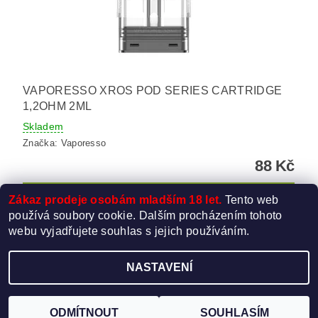
VAPORESSO XROS POD SERIES CARTRIDGE
1,2OHM 2ML
Skladem
Značka:
Vaporesso
88 Kč
Zákaz prodeje osobám mladším 18 let.
Tento web
používá soubory cookie. Dalším procházením tohoto
webu vyjadřujete souhlas s jejich používáním.
NASTAVENÍ
Upravit nastavení cookies
2026 ©
Elektro-Cigareta.cz
, všechna práva vyhrazena
Vytvořil Shoptet
ODMÍTNOUT
SOUHLASÍM