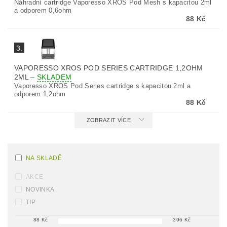
Náhradní cartridge Vaporesso XROS Pod Mesh s kapacitou 2ml
a odporem 0,6ohm
88 Kč
3.
VAPORESSO XROS POD SERIES CARTRIDGE 1,2OHM
2ML
–
SKLADEM
Vaporesso XROS Pod Series cartridge s kapacitou 2ml a
odporem 1,2ohm
88 Kč
ZOBRAZIT VÍCE
NA SKLADĚ
AKCE
NOVINKA
TIP
88
Kč
396
Kč