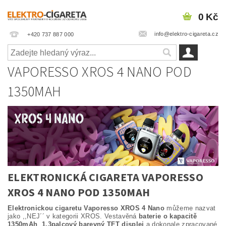
0 Kč
info@elektro-cigareta.cz
+420 737 887 000
VAPORESSO XROS 4 NANO POD
1350MAH
ELEKTRONICKÁ CIGARETA VAPORESSO
XROS 4 NANO POD 1350MAH
Elektronickou cigaretu Vaporesso XROS 4 Nano
můžeme nazvat
jako ,,NEJ´´ v kategorii XROS. Vestavěná
baterie o kapacitě
1350mAh
,
1,3palcový barevný TFT displej
a dokonale zpracované