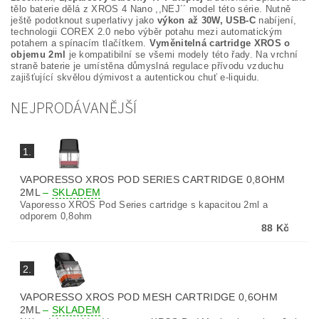
tělo baterie dělá z XROS 4 Nano ,,NEJ´´ model této série. Nutně
ještě podotknout superlativy jako
výkon až 30W, USB-C
nabíjení,
technologii COREX 2.0 nebo výběr potahu mezi automatickým
potahem a spínacím tlačítkem.
Vyměnitelná cartridge XROS o
objemu 2ml
je kompatibilní se všemi modely této řady. Na vrchní
straně baterie je umístěna důmyslná regulace přívodu vzduchu
zajišťující skvělou dýmivost a autentickou chuť e-liquidu.
NEJPRODÁVANĚJŠÍ
1.
VAPORESSO XROS POD SERIES CARTRIDGE 0,8OHM
2ML
–
SKLADEM
Vaporesso XROS Pod Series cartridge s kapacitou 2ml a
odporem 0,8ohm
88 Kč
2.
VAPORESSO XROS POD MESH CARTRIDGE 0,6OHM
2ML
–
SKLADEM