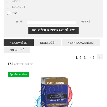
AKCE
NOVINKA
TIP
89
Kč
699
Kč
POLOŽEK K ZOBRAZENÍ:
172
NEJLEVNĚJŠÍ
NEJDRAŽŠÍ
NEJPRODÁVANĚJŠÍ
ABECEDNĚ
...
1
2
3
9
172
položek celkem
Spotřební daň