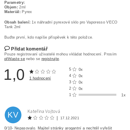
Parametry:
Objem:
2ml
Materiál:
Pyrex
Obsah balení:
1x náhradní pyrexové sklo pro Vaporesso VECO
Tank 2ml
Buďte první, kdo napíše příspěvek k této položce.
Přidat komentář
Pouze registrovaní uživatelé mohou vkládat hodnocení. Prosím
přihlaste se
nebo se
registrujte
.
1,0
5
0x
4
0x
1 hodnocení
3
0x
2
0x
1
1x
Kateřina Vojtová
KV
|
17.12.2021
0/10- Nepasovalo. Majitel stránky arogantní a nechtěl vyřešit