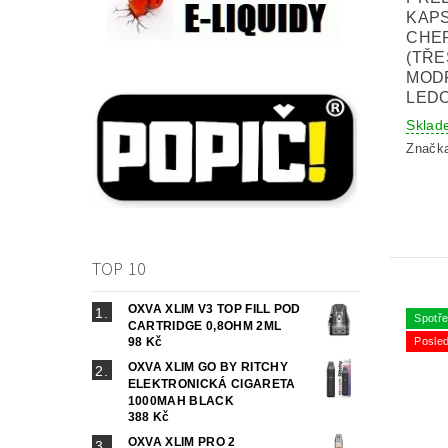
KAPS
CHE
(TŘE
MOD
LEDO
Sklad
Značk
TOP 10
OXVA XLIM V3 TOP FILL POD
Spotře
CARTRIDGE 0,8OHM 2ML
Posled
98 Kč
OXVA XLIM GO BY RITCHY
ELEKTRONICKÁ CIGARETA
1000MAH BLACK
388 Kč
OXVA XLIM PRO 2