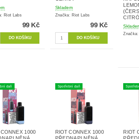
LEMO
em
Skladem
(ČER
a:
Riot Labs
Značka:
Riot Labs
CITRÓ
99 Kč
99 Kč
Sklade
Značka
bní daň
Spotřební daň
Spotřeb
 CONNEX 1000
RIOT CONNEX 1000
RIOT 
DNAPLNĚNÁ
PŘEDNAPLNĚNÁ
PŘED