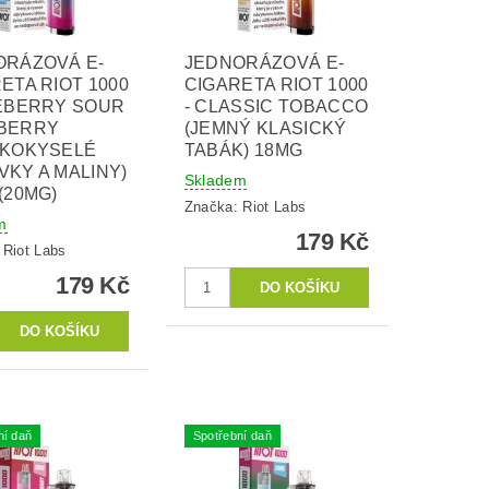
ORÁZOVÁ E-
JEDNORÁZOVÁ E-
ETA RIOT 1000
CIGARETA RIOT 1000
UEBERRY SOUR
- CLASSIC TOBACCO
BERRY
(JEMNÝ KLASICKÝ
DKOKYSELÉ
TABÁK) 18MG
KY A MALINY)
Skladem
(20MG)
Značka:
Riot Labs
m
179 Kč
:
Riot Labs
179 Kč
ní daň
Spotřební daň