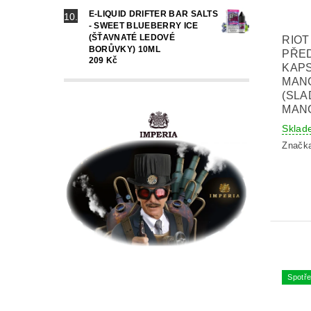
E-LIQUID DRIFTER BAR SALTS
- SWEET BLUEBERRY ICE
(ŠŤAVNATÉ LEDOVÉ
RIOT
BORŮVKY) 10ML
PŘE
209 Kč
KAPS
MAN
(SLA
MAN
Sklad
Značk
Spotře