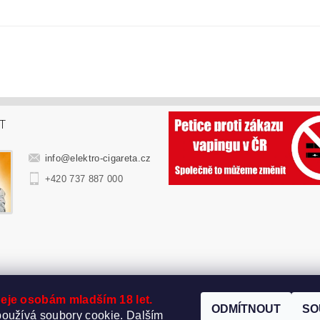
T
info
@
elektro-cigareta.cz
+420 737 887 000
eje osobám mladším 18 let.
ODMÍTNOUT
SO
oužívá soubory cookie. Dalším