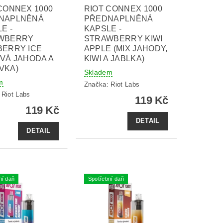
CONNEX 1000
RIOT CONNEX 1000
NAPLNĚNÁ
PŘEDNAPLNĚNÁ
E -
KAPSLE -
WBERRY
STRAWBERRY KIWI
BERRY ICE
APPLE (MIX JAHODY,
VÁ JAHODA A
KIWI A JABLKA)
VKA)
Skladem
m
Značka:
Riot Labs
:
Riot Labs
119 Kč
119 Kč
DETAIL
DETAIL
ní daň
Spotřební daň