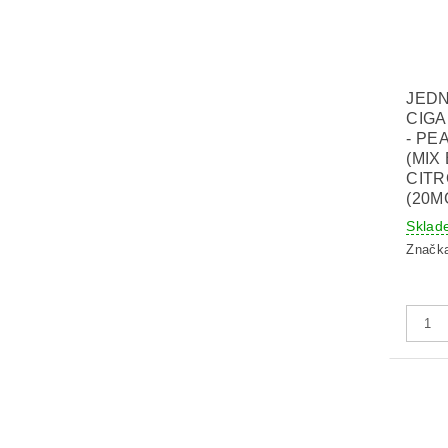
JED
CIGA
- PE
(MIX
CITR
(20M
Sklad
Značk