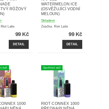
NADE
WATERMELON ICE
STVÝ RŮŽOVÝ
(OSVĚŽUJÍCÍ VODNÍ
N)
MELOUN)
m
Skladem
:
Riot Labs
Značka:
Riot Labs
99 Kč
99 Kč
DETAIL
DETAIL
ní daň
Spotřební daň
CONNEX 1000
RIOT CONNEX 1000
NAPLNĚNÁ
PŘEDNAPLNĚNÁ