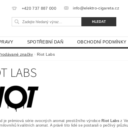
info@elektro-cigareta.cz
+420 737 887 000
PRAVY
SPOTŘEBNÍ DAŇ
OBCHODNÍ PODMÍNKY
Prodávané značky
Riot Labs
OT LABS
d je prémiová série ovocných aromat prestižního výrobce
Riot Labs
z Ve
milovníků kvalitních aromat. A právě tito lidé se postarali o pečlivý prů