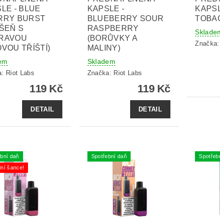
LE - BLUE
KAPSLE -
KAPSL
RRY BURST
BLUEBERRY SOUR
TOBAC
ŠEŇ S
RASPBERRY
Sklade
RAVOU
(BORŮVKY A
Značka
VOU TŘÍŠTÍ)
MALINY)
em
Skladem
a:
Riot Labs
Značka:
Riot Labs
119 Kč
119 Kč
DETAIL
DETAIL
bní daň
Spotřební daň
Spotřeb
ní šance!