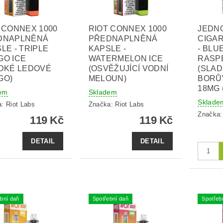
 CONNEX 1000
RIOT CONNEX 1000
JEDN
DNAPLNĚNÁ
PŘEDNAPLNĚNÁ
CIGAR
LE - TRIPLE
KAPSLE -
- BL
GO ICE
WATERMELON ICE
RASP
DKÉ LEDOVÉ
(OSVĚŽUJÍCÍ VODNÍ
(SLA
GO)
MELOUN)
BORŮV
18MG 
em
Skladem
Sklade
a:
Riot Labs
Značka:
Riot Labs
Značka
119 Kč
119 Kč
DETAIL
DETAIL
bní daň
Spotřební daň
Spotřeb