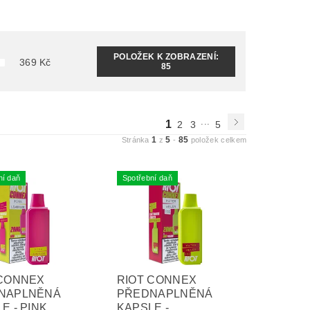
POLOŽEK K ZOBRAZENÍ:
369
Kč
85
...
1
2
3
5
1
5
85
Stránka
z
-
položek celkem
ní daň
Spotřební daň
 CONNEX
RIOT CONNEX
NAPLNĚNÁ
PŘEDNAPLNĚNÁ
E - PINK
KAPSLE -