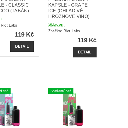
E - CLASSIC
KAPSLE - GRAPE
CO (TABÁK)
ICE (CHLADIVÉ
HROZNOVÉ VÍNO)
m
Skladem
:
Riot Labs
Značka:
Riot Labs
119 Kč
119 Kč
DETAIL
DETAIL
ní daň
Spotřební daň