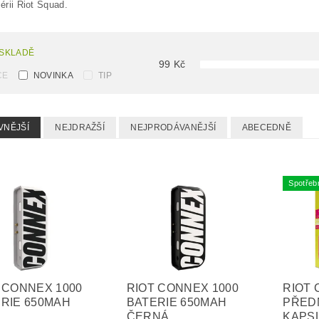
sérii Riot Squad.
 SKLADĚ
99
Kč
CE
NOVINKA
TIP
VNĚJŠÍ
NEJDRAŽŠÍ
NEJPRODÁVANĚJŠÍ
ABECEDNĚ
Spotřeb
 CONNEX 1000
RIOT CONNEX 1000
RIOT
RIE 650MAH
BATERIE 650MAH
PŘED
ČERNÁ
KAPSL