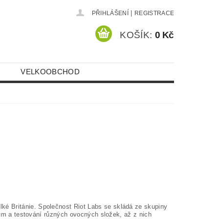
|
PŘIHLÁŠENÍ
REGISTRACE
KOŠÍK:
0 Kč
VELKOOBCHOD
lké Británie. Společnost Riot Labs se skládá ze skupiny
zkum a testování různých ovocných složek, až z nich