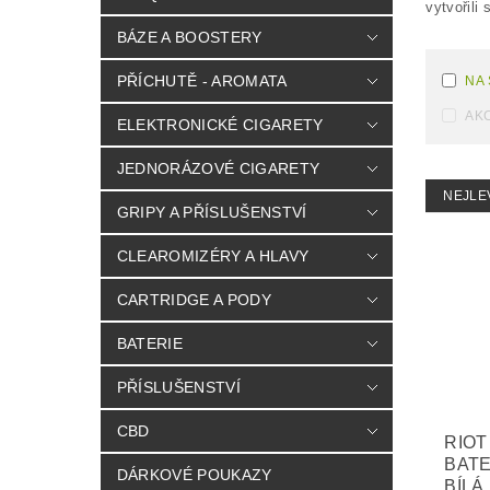
vytvořili 
BÁZE A BOOSTERY
PŘÍCHUTĚ - AROMATA
NA
AK
ELEKTRONICKÉ CIGARETY
JEDNORÁZOVÉ CIGARETY
NEJLE
GRIPY A PŘÍSLUŠENSTVÍ
CLEAROMIZÉRY A HLAVY
CARTRIDGE A PODY
BATERIE
PŘÍSLUŠENSTVÍ
CBD
RIOT
BATE
DÁRKOVÉ POUKAZY
BÍLÁ