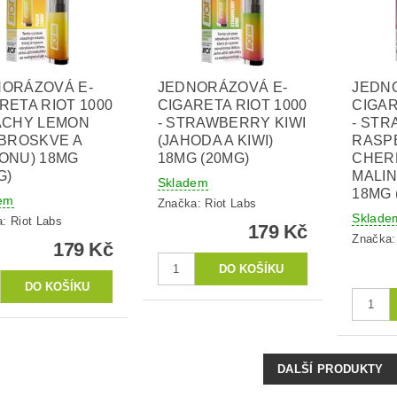
NORÁZOVÁ E-
JEDNORÁZOVÁ E-
JEDN
RETA RIOT 1000
CIGARETA RIOT 1000
CIGAR
ACHY LEMON
- STRAWBERRY KIWI
- ST
 BROSKVE A
(JAHODA A KIWI)
RASP
ONU) 18MG
18MG (20MG)
CHERR
G)
MALIN
Skladem
18MG 
em
Značka:
Riot Labs
Sklade
a:
Riot Labs
179 Kč
Značka
179 Kč
DALŠÍ PRODUKTY