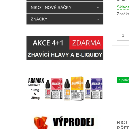
Sklad
NIKOTINOVÉ SÁČKY
Značk
ZNAČKY
Spotře
RIOT
PŘE