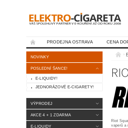
PRODEJNA OSTRAVA
CENA DO
KONTAKTY
NOVINKY
RI
POSLEDNÍ ŠANCE!
E-LIQUIDY!
JEDNORÁZOVÉ E-CIGARETY!
VÝPRODEJ
AKCE 4 + 1 ZDARMA
Riot Squa
vaperů a 
E-LIQUIDY