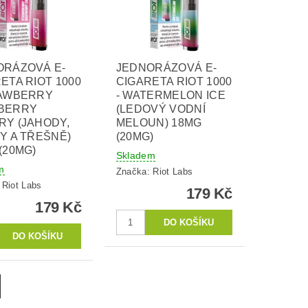
ORÁZOVÁ E-
JEDNORÁZOVÁ E-
ETA RIOT 1000
CIGARETA RIOT 1000
RAWBERRY
- WATERMELON ICE
BERRY
(LEDOVÝ VODNÍ
Y (JAHODY,
MELOUN) 18MG
Y A TŘEŠNĚ)
(20MG)
(20MG)
Skladem
m
Značka:
Riot Labs
:
Riot Labs
179 Kč
179 Kč