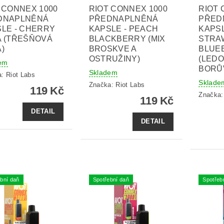
 CONNEX 1000
RIOT CONNEX 1000
RIOT 
DNAPLNĚNÁ
PŘEDNAPLNĚNÁ
PŘED
LE - CHERRY
KAPSLE - PEACH
KAPSL
A (TŘEŠŇOVÁ
BLACKBERRY (MIX
STRA
)
BROSKVE A
BLUE
OSTRUŽINY)
(LEDO
em
BORŮ
Skladem
a:
Riot Labs
Sklade
Značka:
Riot Labs
119 Kč
Značka
119 Kč
DETAIL
DETAIL
bní daň
Spotřební daň
Spotřeb