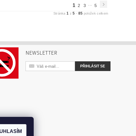
...
1
2
3
5
1
5
85
Stránka
z
-
položek celkem
NEWSLETTER
UHLASÍM