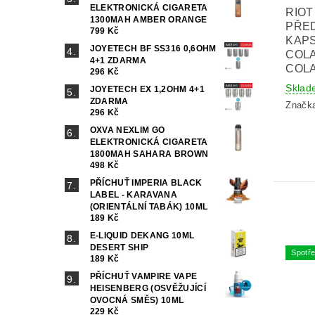
ELEKTRONICKÁ CIGARETA
RIOT
1300MAH AMBER ORANGE
PŘE
799 Kč
KAPS
JOYETECH BF SS316 0,6OHM
COL
4+1 ZDARMA
COLA
296 Kč
Sklad
JOYETECH EX 1,2OHM 4+1
ZDARMA
Značk
296 Kč
OXVA NEXLIM GO
ELEKTRONICKÁ CIGARETA
1800MAH SAHARA BROWN
498 Kč
PŘÍCHUŤ IMPERIA BLACK
LABEL - KARAVANA
(ORIENTÁLNÍ TABÁK) 10ML
189 Kč
E-LIQUID DEKANG 10ML
DESERT SHIP
Spotře
189 Kč
PŘÍCHUŤ VAMPIRE VAPE
HEISENBERG (OSVĚŽUJÍCÍ
OVOCNÁ SMĚS) 10ML
229 Kč