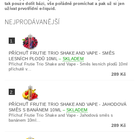
tak pouze dolít bázi, vše pořádně promíchat a pak už si jen
užívat prvotřídní e-liquid.
NEJPRODÁVANĚJŠÍ
1.
PŘÍCHUŤ FRUTIE TRIO SHAKE AND VAPE - SMĚS
LESNÍCH PLODŮ 10ML
–
SKLADEM
Příchuť Frutie Trio Shake and Vape - Směs lesních plodů 10ml
příchutě v...
289 Kč
2.
PŘÍCHUŤ FRUTIE TRIO SHAKE AND VAPE - JAHODOVÁ
SMĚS S BANÁNEM 10ML
–
SKLADEM
Příchuť Frutie Trio Shake and Vape - Jahodová směs s
banánem 10ml...
289 Kč