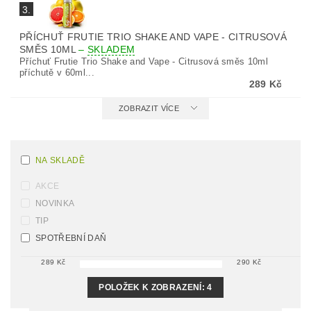
3.
PŘÍCHUŤ FRUTIE TRIO SHAKE AND VAPE - CITRUSOVÁ
SMĚS 10ML
–
SKLADEM
Příchuť Frutie Trio Shake and Vape - Citrusová směs 10ml
příchutě v 60ml...
289 Kč
ZOBRAZIT VÍCE
NA SKLADĚ
AKCE
NOVINKA
TIP
SPOTŘEBNÍ DAŇ
289
Kč
290
Kč
POLOŽEK K ZOBRAZENÍ:
4