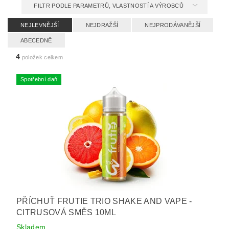
FILTR PODLE PARAMETRŮ, VLASTNOSTÍ A VÝROBCŮ
NEJLEVNĚJŠÍ
NEJDRAŽŠÍ
NEJPRODÁVANĚJŠÍ
ABECEDNĚ
4
položek celkem
Spotřební daň
PŘÍCHUŤ FRUTIE TRIO SHAKE AND VAPE -
CITRUSOVÁ SMĚS 10ML
Skladem