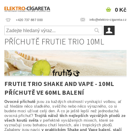
0 Kč
info@elektro-cigareta.cz
+420 737 887 000
PŘÍCHUTĚ FRUTIE TRIO 10ML
FRUTIE TRIO SHAKE AND VAPE - 10ML
PŘÍCHUTĚ VE 60ML BALENÍ
Ovocné příchutě
jsou za každých okolností vynikající volbou, ať
už hledáte něco sladkého, svěžího nebo něco výrazného, co si
budete moci užívat celý den. A co je ještě lepší než jednoduchá
ovocná příchuť?
Trojitá nálož těch nejlepších vyzrálých plodů ze
všech koutů světa
v perfektně vyvážených mixech, které se
vyznačují svou bohatou chutí lesních, ale i tropických plodů.
Zabaleny jsou navíc
v praktickém Shake and Vape balení, stačí