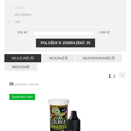
AKCE
NOVINKA
TIP
229
Kč
269
Kč
POLOŽEK K ZOBRAZENÍ:
35
NEJLEVNĚJŠÍ
NEJDRAŽŠÍ
NEJPRODÁVANĚJŠÍ
ABECEDNĚ
1
2
35
položek celkem
Spotřební daň