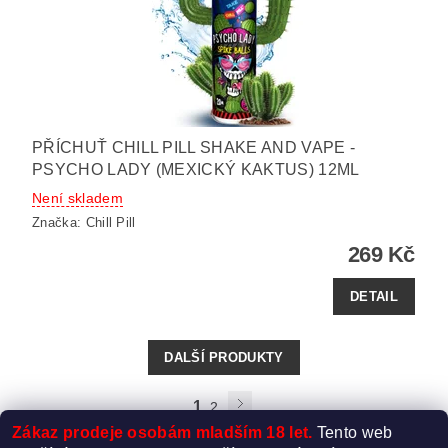
PŘÍCHUŤ CHILL PILL SHAKE AND VAPE -
PSYCHO LADY (MEXICKÝ KAKTUS) 12ML
Není skladem
Značka:
Chill Pill
269 Kč
DETAIL
DALŠÍ PRODUKTY
1
2
Zákaz prodeje osobám mladším 18 let.
Tento web
35
položek celkem