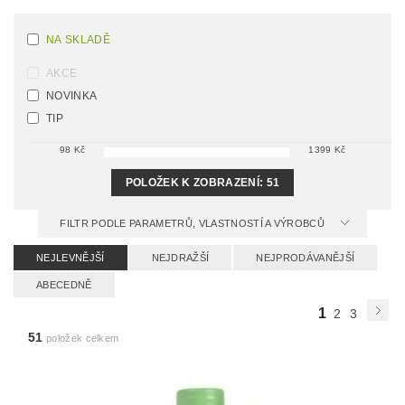
NA SKLADĚ
AKCE
NOVINKA
TIP
98
Kč
1399
Kč
POLOŽEK K ZOBRAZENÍ:
51
FILTR PODLE PARAMETRŮ, VLASTNOSTÍ A VÝROBCŮ
NEJLEVNĚJŠÍ
NEJDRAŽŠÍ
NEJPRODÁVANĚJŠÍ
ABECEDNĚ
1
2
3
51
položek celkem