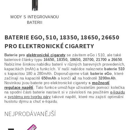
MODY S INTEGROVANOU
BATERII
BATERIE EGO, 510, 18350, 18650, 26650
PRO ELEKTRONICKÉ CIGARETY
Baterie pro
elektronické cigarety
se závitem eGo i 510, ale také
bateriové články typu
16650, 18350, 18650, 20700, 21700 a 26650
.
Nabízíme širokou nabídku baterií v různých barevných provedeních,
kapacitách (mAh) a funkcích. V naší nabídce naleznete
baterie 510
s kapacitou 180 a 280mAh. Doporučujeme však
baterie eGo
, které
začínají na kapacitě
650mAh
a končí
až
na hodnotě
3200mAh
.
Novinkou jsou baterie pro elektronické cigarety
s
možností
regulace napětí
. Tato funkce umožňuje uživatelům pomocí kolečka
na spodní části baterie nastavit si v závislosti na použitém
e-liquidu
a
systému pro tvorbu páry
takové napětí, které mu zajistí optimální
hustotu dýmu a chuť e-liquidu.
NEJPRODÁVANĚJŠÍ