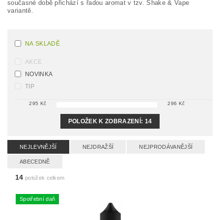
současné době přichází s řadou aromat v tzv. Shake & Vape
variantě.
NA SKLADĚ
AKCE
NOVINKA
TIP
295
Kč
296
Kč
POLOŽEK K ZOBRAZENÍ:
14
NEJLEVNĚJŠÍ
NEJDRAŽŠÍ
NEJPRODÁVANĚJŠÍ
ABECEDNĚ
14
položek celkem
Spotřební daň