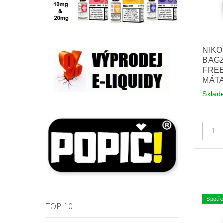
NIKO
BAGZ
FREE
MÁTA
Sklad
Spotře
TOP 10