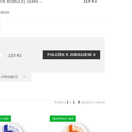
119 Kč
IVÉ BOBULE) 16MG
–
obule
POLOŽEK K ZOBRAZENÍ:
8
120
Kč
 A VÝROBCŮ
1
1
8
Stránka
z
-
položek celkem
ní daň
Spotřební daň