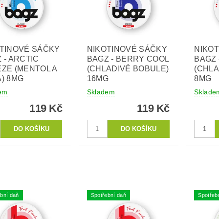
TINOVÉ SÁČKY
NIKOTINOVÉ SÁČKY
NIKO
 - ARCTIC
BAGZ - BERRY COOL
BAGZ 
ZE (MENTOL A
(CHLADIVÉ BOBULE)
(CHLA
) 8MG
16MG
8MG
em
Skladem
Sklade
119 Kč
119 Kč
bní daň
Spotřební daň
Spotřeb