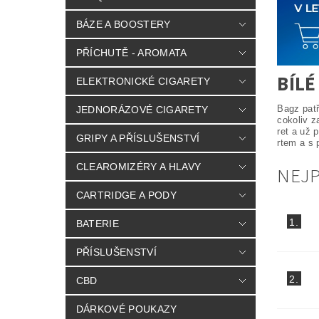
BÁZE A BOOSTERY
PŘÍCHUTĚ - AROMATA
BÍLÉ
ELEKTRONICKÉ CIGARETY
Bagz patř
JEDNORÁZOVÉ CIGARETY
cokoliv z
ret a už 
GRIPY A PŘÍSLUŠENSTVÍ
rtem a s 
CLEAROMIZÉRY A HLAVY
NEJ
CARTRIDGE A PODY
1.
BATERIE
PŘÍSLUŠENSTVÍ
2.
CBD
DÁRKOVÉ POUKAZY