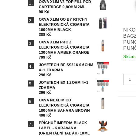
OXVA XLIM V3 TOP FILL POD
CARTRIDGE 0,8OHM 2ML
98 Kč
OXVA XLIM GO BY RITCHY
ELEKTRONICKÁ CIGARETA
NIKO
1000MAH BLACK
388 Kč
BAGZ
PUN
OXVA XLIM PRO 2
ELEKTRONICKÁ CIGARETA
PUNČ
1300MAH AMBER ORANGE
Sklad
799 Kč
JOYETECH BF SS316 0,6OHM
4+1 ZDARMA
296 Kč
JOYETECH EX 1,2OHM 4+1
ZDARMA
296 Kč
OXVA NEXLIM GO
ELEKTRONICKÁ CIGARETA
1800MAH SAHARA BROWN
498 Kč
PŘÍCHUŤ IMPERIA BLACK
LABEL - KARAVANA
(ORIENTÁLNÍ TABÁK) 10ML