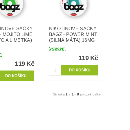
TINOVÉ SÁČKY
NIKOTINOVÉ SÁČKY
- MOJITO LIME
BAGZ - POWER MINT
TO A LIMETKA)
(SILNÁ MÁTA) 16MG
Skladem
m
119 Kč
119 Kč
1
1
8
Stránka
z
-
položek celkem