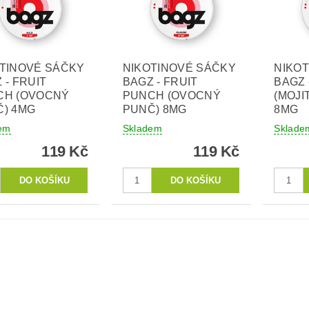
TINOVÉ SÁČKY
NIKOTINOVÉ SÁČKY
NIKO
 - FRUIT
BAGZ - FRUIT
BAGZ 
CH (OVOCNÝ
PUNCH (OVOCNÝ
(MOJI
) 4MG
PUNČ) 8MG
8MG
em
Skladem
Sklade
119 Kč
119 Kč