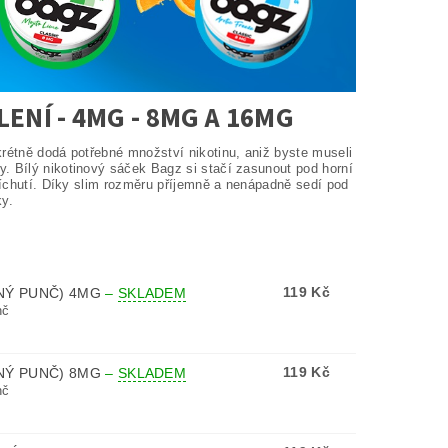
LENÍ - 4MG - 8MG A 16MG
krétně dodá potřebné množství nikotinu, aniž byste museli
. Bílý nikotinový sáček Bagz si stačí zasunout pod horní
příchutí. Díky slim rozměru příjemně a nenápadně sedí pod
ky.
119 Kč
CNÝ PUNČ) 4MG
–
SKLADEM
nč
119 Kč
CNÝ PUNČ) 8MG
–
SKLADEM
nč