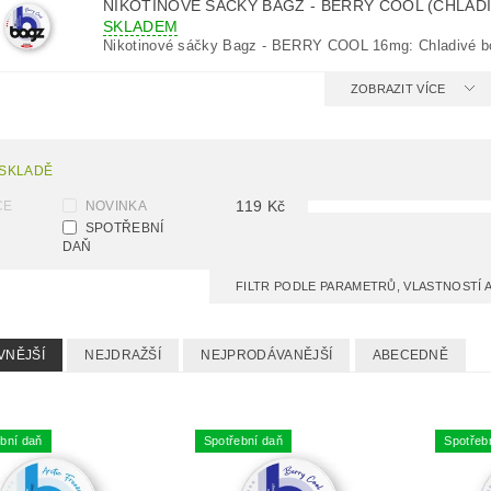
NIKOTINOVÉ SÁČKY BAGZ - BERRY COOL (CHLAD
SKLADEM
Nikotinové sáčky Bagz - BERRY COOL 16mg: Chladivé b
ZOBRAZIT VÍCE
 SKLADĚ
119
Kč
CE
NOVINKA
SPOTŘEBNÍ
DAŇ
FILTR PODLE PARAMETRŮ, VLASTNOSTÍ
VNĚJŠÍ
NEJDRAŽŠÍ
NEJPRODÁVANĚJŠÍ
ABECEDNĚ
bní daň
Spotřební daň
Spotřeb