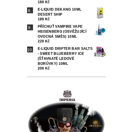
189 Kč
E-LIQUID DEKANG 10ML
DESERT SHIP
189 Kč
PŘÍCHUŤ VAMPIRE VAPE
HEISENBERG (OSVĚŽUJÍCÍ
OVOCNÁ SMĚS) 10ML
229 Kč
E-LIQUID DRIFTER BAR SALTS
- SWEET BLUEBERRY ICE
(ŠŤAVNATÉ LEDOVÉ
BORŮVKY) 10ML
209 Kč