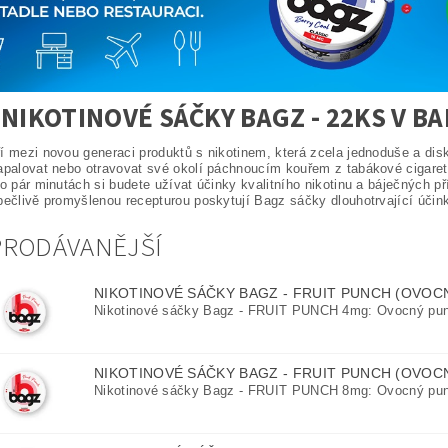
 NIKOTINOVÉ SÁČKY BAGZ - 22KS V BA
í mezi novou generaci produktů s nikotinem, která zcela jednoduše a dis
apalovat nebo otravovat své okolí páchnoucím kouřem z tabákové cigarety
po pár minutách si budete užívat účinky kvalitního nikotinu a báječných 
pečlivě promyšlenou recepturou poskytují Bagz sáčky dlouhotrvající účin
PRODÁVANĚJŠÍ
NIKOTINOVÉ SÁČKY BAGZ - FRUIT PUNCH (OVO
Nikotinové sáčky Bagz - FRUIT PUNCH 4mg: Ovocný pu
NIKOTINOVÉ SÁČKY BAGZ - FRUIT PUNCH (OVO
Nikotinové sáčky Bagz - FRUIT PUNCH 8mg: Ovocný pu