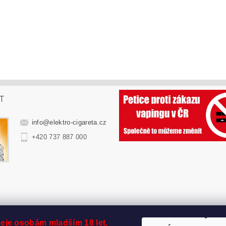
T
info
@
elektro-cigareta.cz
+420 737 887 000
eje osobám mladším 18 let.