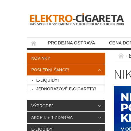
PRODEJNA OSTRAVA
CENA DO
KONTAKTY
NOVINKY
NI
POSLEDNÍ ŠANCE!
E-LIQUIDY!
JEDNORÁZOVÉ E-CIGARETY!
VÝPRODEJ
AKCE 4 + 1 ZDARMA
E-LIQUIDY