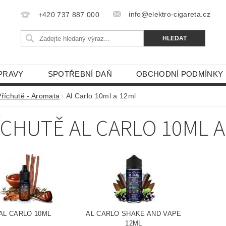
info@elektro-cigareta.cz
+420 737 887 000
PRAVY
SPOTŘEBNÍ DAŇ
OBCHODNÍ PODMÍNKY
Příchutě - Aromata
Al Carlo 10ml a 12ml
ÍCHUTĚ AL CARLO 10ML A
AL CARLO 10ML
AL CARLO SHAKE AND VAPE
12ML