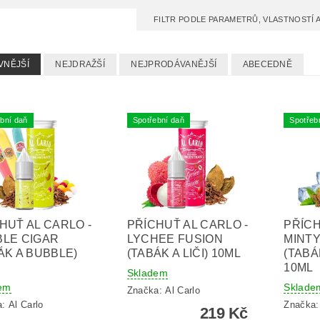
FILTR PODLE PARAMETRŮ, VLASTNOSTÍ
VNĚJŠÍ
NEJDRAŽŠÍ
NEJPRODÁVANĚJŠÍ
ABECEDNĚ
bní daň
Spotřební daň
Spotřeb
HUŤ AL CARLO -
PŘÍCHUŤ AL CARLO -
PŘÍCH
LE CIGAR
LYCHEE FUSION
MINT
ÁK A BUBBLE)
(TABÁK A LIČI) 10ML
(TABÁ
10ML
Skladem
em
Sklade
Značka:
Al Carlo
a:
Al Carlo
Značka
219 Kč