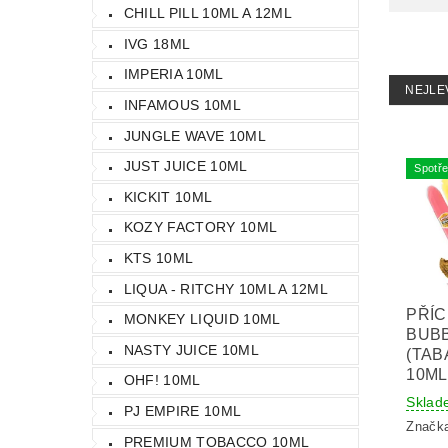
CHILL PILL 10ML A 12ML
IVG 18ML
IMPERIA 10ML
NEJLE
INFAMOUS 10ML
JUNGLE WAVE 10ML
JUST JUICE 10ML
Spotře
KICKIT 10ML
KOZY FACTORY 10ML
KTS 10ML
LIQUA - RITCHY 10ML A 12ML
PŘÍC
MONKEY LIQUID 10ML
BUBB
NASTY JUICE 10ML
(TAB
10ML
OHF! 10ML
Sklad
PJ EMPIRE 10ML
Značk
PREMIUM TOBACCO 10ML