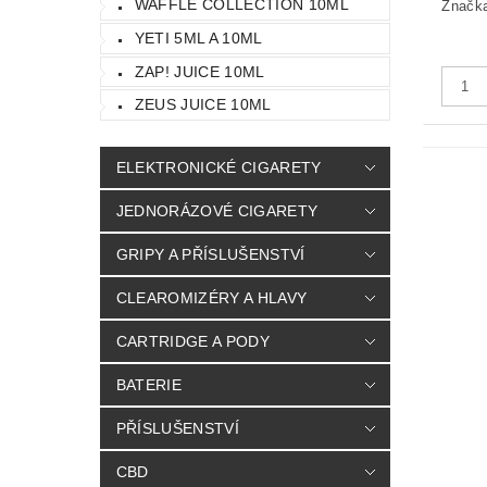
WAFFLE COLLECTION 10ML
Značk
YETI 5ML A 10ML
ZAP! JUICE 10ML
ZEUS JUICE 10ML
ELEKTRONICKÉ CIGARETY
JEDNORÁZOVÉ CIGARETY
GRIPY A PŘÍSLUŠENSTVÍ
CLEAROMIZÉRY A HLAVY
CARTRIDGE A PODY
BATERIE
PŘÍSLUŠENSTVÍ
CBD