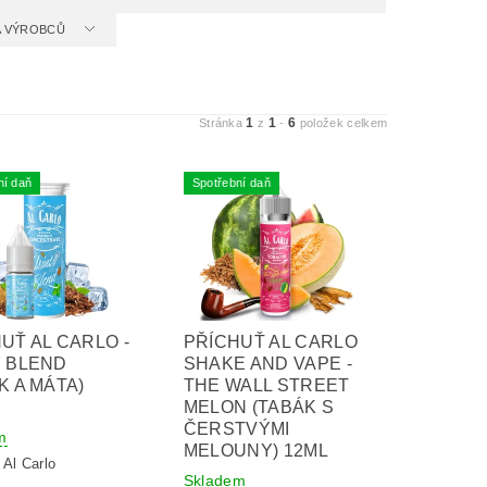
 A VÝROBCŮ
1
1
6
Stránka
z
-
položek celkem
ní daň
Spotřební daň
UŤ AL CARLO -
PŘÍCHUŤ AL CARLO
Y BLEND
SHAKE AND VAPE -
K A MÁTA)
THE WALL STREET
MELON (TABÁK S
ČERSTVÝMI
m
MELOUNY) 12ML
:
Al Carlo
Skladem