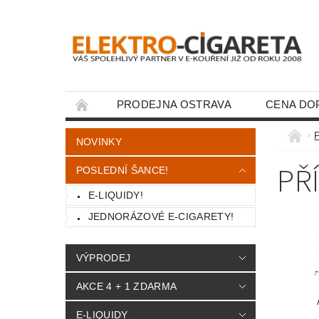
PRODEJNA OSTRAVA
CENA DO
KONTAKTY
NOVINKY
PŘ
POSLEDNÍ ŠANCE!
E-LIQUIDY!
JEDNORÁZOVÉ E-CIGARETY!
VÝPRODEJ
AKCE 4 + 1 ZDARMA
E-LIQUIDY