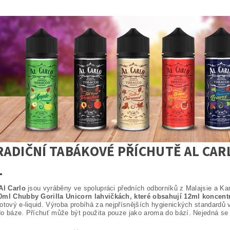
ADIČNÍ TABÁKOVÉ PŘÍCHUTĚ AL CAR
L
Al Carlo
jsou vyráběny ve spolupráci předních odborníků z Malajsie a K
0ml Chubby Gorilla Unicorn lahvičkách, které obsahují 12ml koncentr
otový e-liquid. Výroba probíhá za nejpřísnějších hygienických standardů v
o báze. Příchuť může být použita pouze jako aroma do bází. Nejedná se o