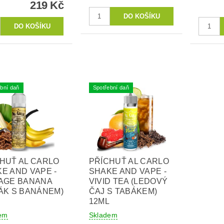
219 Kč
bní daň
Spotřební daň
HUŤ AL CARLO
PŘÍCHUŤ AL CARLO
E AND VAPE -
SHAKE AND VAPE -
AGE BANANA
VIVID TEA (LEDOVÝ
ÁK S BANÁNEM)
ČAJ S TABÁKEM)
12ML
em
Skladem