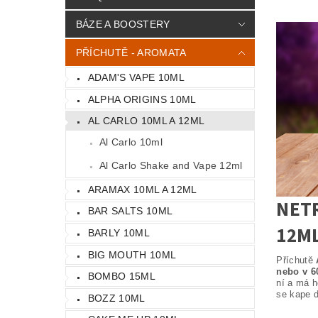
BÁZE A BOOSTERY
PŘÍCHUTĚ - AROMATA
ADAM'S VAPE 10ML
ALPHA ORIGINS 10ML
AL CARLO 10ML A 12ML
Al Carlo 10ml
Al Carlo Shake and Vape 12ml
ARAMAX 10ML A 12ML
NETR
BAR SALTS 10ML
12M
BARLY 10ML
BIG MOUTH 10ML
Příchutě
nebo v 6
BOMBO 15ML
ní a má h
se kape d
BOZZ 10ML