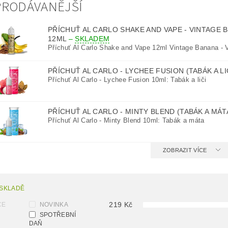
PRODÁVANĚJŠÍ
PŘÍCHUŤ AL CARLO SHAKE AND VAPE - VINTAGE 
12ML
–
SKLADEM
Příchuť Al Carlo Shake and Vape 12ml Vintage Banana - 
PŘÍCHUŤ AL CARLO - LYCHEE FUSION (TABÁK A LI
Příchuť Al Carlo - Lychee Fusion 10ml: Tabák a liči
PŘÍCHUŤ AL CARLO - MINTY BLEND (TABÁK A MÁT
Příchuť Al Carlo - Minty Blend 10ml: Tabák a máta
ZOBRAZIT VÍCE
 SKLADĚ
219
Kč
CE
NOVINKA
SPOTŘEBNÍ
DAŇ