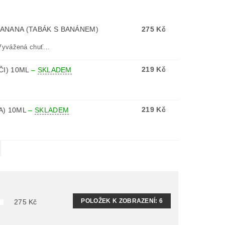
BANANA (TABÁK S BANÁNEM)
275 Kč
Vyvážená chuť...
219 Kč
ČI) 10ML
–
SKLADEM
219 Kč
A) 10ML
–
SKLADEM
POLOŽEK K ZOBRAZENÍ:
6
275
Kč