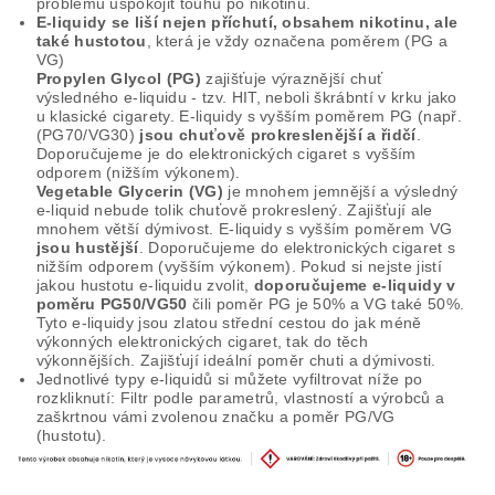
problému uspokojit touhu po nikotinu.
E-liquidy se liší nejen příchutí, obsahem nikotinu, ale
také hustotou
, která je vždy označena poměrem (PG a
VG)
Propylen Glycol (PG)
zajišťuje výraznější chuť
výsledného e-liquidu - tzv. HIT, neboli škrábntí v krku jako
u klasické cigarety. E-liquidy s vyšším poměrem PG (např.
(PG70/VG30)
jsou chuťově prokreslenější a řidčí
.
Doporučujeme je do elektronických cigaret s vyšším
odporem (nižším výkonem).
Vegetable Glycerin (VG)
je mnohem jemnější a výsledný
e-liquid nebude tolik chuťově prokreslený. Zajišťují ale
mnohem větší dýmivost. E-liquidy s vyšším poměrem VG
jsou hustější
. Doporučujeme do elektronických cigaret s
nižším odporem (vyšším výkonem). Pokud si nejste jistí
jakou hustotu e-liquidu zvolit,
doporučujeme e-liquidy v
poměru PG50/VG50
čili poměr PG je 50% a VG také 50%.
Tyto e-liquidy jsou zlatou střední cestou do jak méně
výkonných elektronických cigaret, tak do těch
výkonnějších. Zajišťují ideální poměr chuti a dýmivosti.
Jednotlivé typy e-liquidů si můžete vyfiltrovat níže po
rozkliknutí: Filtr podle parametrů, vlastností a výrobců a
zaškrtnou vámi zvolenou značku a poměr PG/VG
(hustotu).