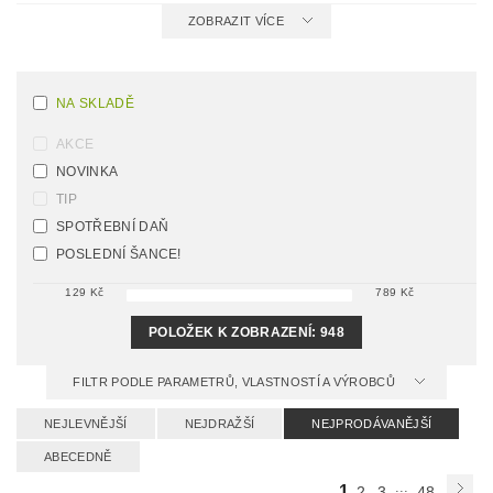
ZOBRAZIT VÍCE
NA SKLADĚ
AKCE
NOVINKA
TIP
SPOTŘEBNÍ DAŇ
POSLEDNÍ ŠANCE!
129
Kč
789
Kč
POLOŽEK K ZOBRAZENÍ:
948
FILTR PODLE PARAMETRŮ, VLASTNOSTÍ A VÝROBCŮ
NEJLEVNĚJŠÍ
NEJDRAŽŠÍ
NEJPRODÁVANĚJŠÍ
ABECEDNĚ
...
1
2
3
48