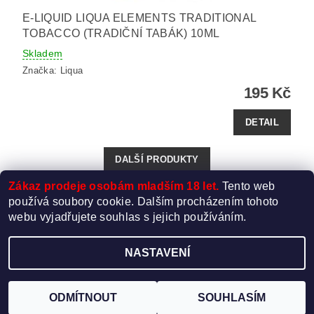
E-LIQUID LIQUA ELEMENTS TRADITIONAL
TOBACCO (TRADIČNÍ TABÁK) 10ML
Skladem
Značka:
Liqua
195 Kč
DETAIL
DALŠÍ PRODUKTY
Zákaz prodeje osobám mladším 18 let.
Tento web
...
1
2
3
48
používá soubory cookie. Dalším procházením tohoto
webu vyjadřujete souhlas s jejich používáním.
NASTAVENÍ
Upravit nastavení cookies
2026 ©
Elektro-Cigareta.cz
, všechna práva vyhrazena
Vytvořil Shoptet
ODMÍTNOUT
SOUHLASÍM