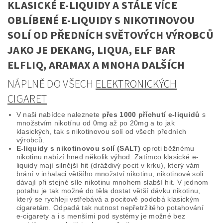
KLASICKÉ E-LIQUIDY A STÁLE VÍCE
OBLÍBENÉ E-LIQUIDY S NIKOTINOVOU
SOLÍ OD PŘEDNÍCH SVĚTOVÝCH VÝROBCŮ
JAKO JE DEKANG, LIQUA, ELF BAR
ELFLIQ, ARAMAX A MNOHA DALŠÍCH
NÁPLNĚ DO VŠECH
ELEKTRONICKÝCH
CIGARET
V naši nabídce naleznete
přes 1000 příchutí e-liquidů
s
množstvím nikotínu od 0mg až po 20mg a to jak
klasických, tak s nikotinovou solí od všech předních
výrobců.
E-liquidy s nikotinovou solí (SALT)
oproti běžnému
nikotinu nabízí hned několik výhod. Zatímco klasické e-
liquidy mají silnější hit (dráždivý pocit v krku), který vám
brání v inhalaci většího množství nikotinu, nikotinové soli
dávají při stejné síle nikotinu mnohem slabší hit. V jednom
potahu je tak možné do těla dostat větší dávku nikotinu,
který se rychleji vstřebává a pocitově podobá klasickým
cigaretám. Odpadá tak nutnost nepřetržitého potahování
e-cigarety a i s menšími pod systémy je možné bez