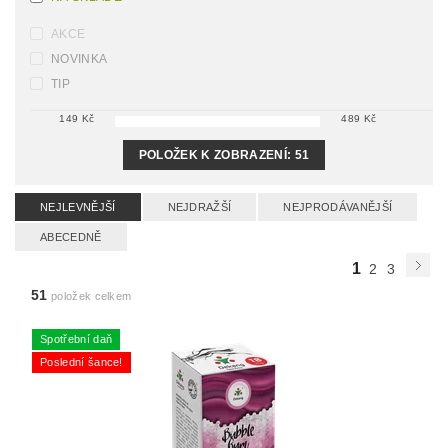
AKCE
NOVINKA
TIP
149
Kč
489
Kč
POLOŽEK K ZOBRAZENÍ:
51
NEJLEVNĚJŠÍ
NEJDRAŽŠÍ
NEJPRODÁVANĚJŠÍ
ABECEDNĚ
1
2
3
51
položek celkem
Spotřební daň
Poslední šance!