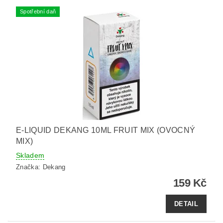
Spotřební daň
E-LIQUID DEKANG 10ML FRUIT MIX (OVOCNÝ
MIX)
Skladem
Značka:
Dekang
159 Kč
DETAIL