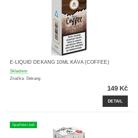
E-LIQUID DEKANG 10ML KÁVA (COFFEE)
Skladem
Značka:
Dekang
149 Kč
DETAIL
Spotřební daň