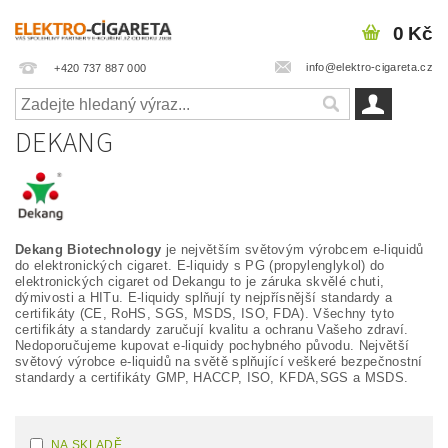
0 Kč
info@elektro-cigareta.cz
+420 737 887 000
DEKANG
Dekang Biotechnology
je největším světovým výrobcem e-liquidů
do elektronických cigaret. E-liquidy s PG (propylenglykol) do
elektronických cigaret od Dekangu to je záruka skvělé chuti,
dýmivosti a HITu. E-liquidy splňují ty nejpřísnější standardy a
certifikáty (CE, RoHS, SGS, MSDS, ISO, FDA). Všechny tyto
certifikáty a standardy zaručují kvalitu a ochranu Vašeho zdraví.
Nedoporučujeme kupovat e-liquidy pochybného původu. Největší
světový výrobce e-liquidů na světě splňující veškeré bezpečnostní
standardy a certifikáty GMP, HACCP, ISO, KFDA,SGS a MSDS.
NA SKLADĚ