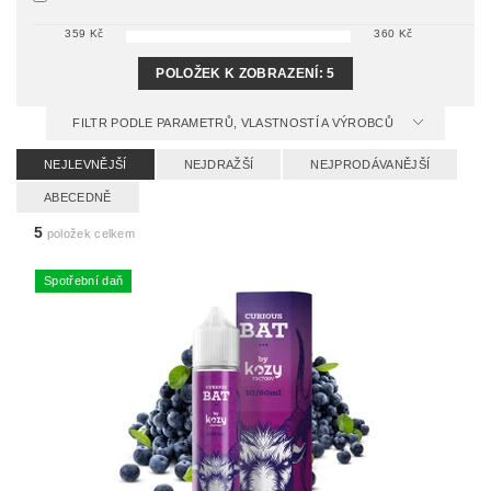
359
Kč
360
Kč
POLOŽEK K ZOBRAZENÍ:
5
FILTR PODLE PARAMETRŮ, VLASTNOSTÍ A VÝROBCŮ
NEJLEVNĚJŠÍ
NEJDRAŽŠÍ
NEJPRODÁVANĚJŠÍ
ABECEDNĚ
5
položek celkem
Spotřební daň