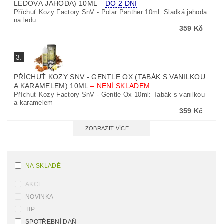
LEDOVÁ JAHODA) 10ML
–
DO 2 DNÍ
Příchuť Kozy Factory SnV - Polar Panther 10ml: Sladká jahoda
na ledu
359 Kč
3.
PŘÍCHUŤ KOZY SNV - GENTLE OX (TABÁK S VANILKOU
A KARAMELEM) 10ML
–
NENÍ SKLADEM
Příchuť Kozy Factory SnV - Gentle Ox 10ml: Tabák s vanilkou
a karamelem
359 Kč
ZOBRAZIT VÍCE
NA SKLADĚ
AKCE
NOVINKA
TIP
SPOTŘEBNÍ DAŇ