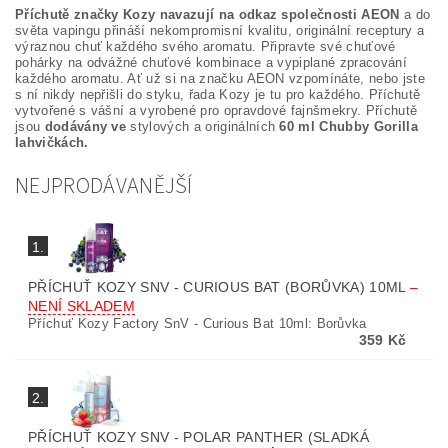
Příchutě značky Kozy navazují na odkaz společnosti AEON
a do
světa vapingu přináší nekompromisní kvalitu, originální receptury a
výraznou chuť každého svého aromatu. Připravte své chuťové
pohárky na odvážné chuťové kombinace a vypiplané zpracování
každého aromatu. Ať už si na značku AEON vzpomínáte, nebo jste
s ní nikdy nepřišli do styku, řada Kozy je tu pro každého. Příchutě
vytvořené s vášní a vyrobené pro opravdové fajnšmekry. Příchutě
jsou
dodávány ve
stylových a originálních
60 ml Chubby Gorilla
lahvičkách.
NEJPRODÁVANĚJŠÍ
1.
PŘÍCHUŤ KOZY SNV - CURIOUS BAT (BORŮVKA) 10ML
–
NENÍ SKLADEM
Příchuť Kozy Factory SnV - Curious Bat 10ml: Borůvka
359 Kč
2.
PŘÍCHUŤ KOZY SNV - POLAR PANTHER (SLADKÁ