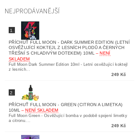
NEJPRODÁVANĚJŠÍ
1.
PŘÍCHUŤ FULL MOON - DARK SUMMER EDITION (LETNÍ
OSVĚŽUJÍCÍ KOKTEJL Z LESNÍCH PLODŮ A ČERNÝCH
TŘEŠNÍ S CHLADIVÝM DOTEKEM) 10ML
–
NENÍ
SKLADEM
Full Moon Dark Summer Edition 10ml - Letní osvěžující koktejl
z lesních...
249 Kč
2.
PŘÍCHUŤ FULL MOON - GREEN (CITRON A LIMETKA)
10ML
–
NENÍ SKLADEM
Full Moon Green - Osvěžující bomba v podobě spojení limetky
a citronu....
249 Kč