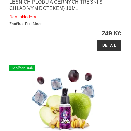
LESNÍCH PLODŮ A ČERNÝCH TŘEŠNÍ S
CHLADIVÝM DOTEKEM) 10ML
Není skladem
Značka:
Full Moon
249 Kč
DETAIL
Spotřební daň