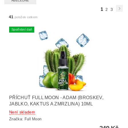
ABECEDNĚ
1
2
3
41
položek celkem
Spotřební daň
PŘÍCHUŤ FULL MOON - ADAM (BROSKEV,
JABLKO, KAKTUS A ZMRZLINA) 10ML
Není skladem
Značka:
Full Moon