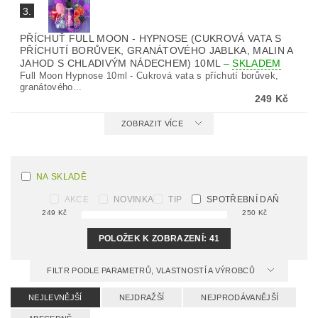
3.
PŘÍCHUŤ FULL MOON - HYPNOSE (CUKROVÁ VATA S
PŘÍCHUTÍ BORŮVEK, GRANÁTOVÉHO JABLKA, MALIN A
JAHOD S CHLADIVÝM NÁDECHEM) 10ML
–
SKLADEM
Full Moon Hypnose 10ml - Cukrová vata s příchutí borůvek,
granátového...
249 Kč
ZOBRAZIT VÍCE
NA SKLADĚ
AKCE
NOVINKA
TIP
SPOTŘEBNÍ DAŇ
249
Kč
250
Kč
POLOŽEK K ZOBRAZENÍ:
41
FILTR PODLE PARAMETRŮ, VLASTNOSTÍ A VÝROBCŮ
NEJLEVNĚJŠÍ
NEJDRAŽŠÍ
NEJPRODÁVANĚJŠÍ