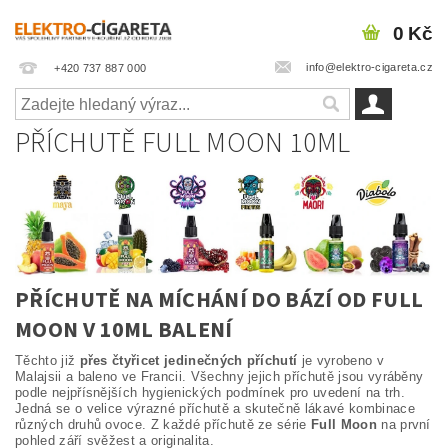
0 Kč
info@elektro-cigareta.cz
+420 737 887 000
PŘÍCHUTĚ FULL MOON 10ML
PŘÍCHUTĚ NA MÍCHÁNÍ DO BÁZÍ OD FULL
MOON V 10ML BALENÍ
Těchto již
přes čtyřicet jedinečných příchutí
je vyrobeno v
Malajsii a baleno ve Francii. Všechny jejich příchutě jsou vyráběny
podle nejpřísnějších hygienických podmínek pro uvedení na trh.
Jedná se o velice výrazné příchutě a skutečně lákavé kombinace
různých druhů ovoce. Z každé příchutě ze série
Full Moon
na první
pohled září svěžest a originalita.