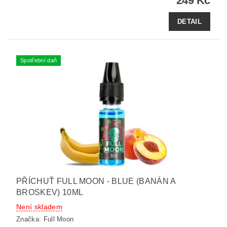
249 Kč
DETAIL
Spotřební daň
PŘÍCHUŤ FULL MOON - BLUE (BANÁN A
BROSKEV) 10ML
Není skladem
Značka:
Full Moon