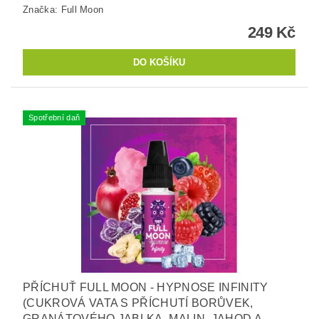
Značka:
Full Moon
249 Kč
Spotřební daň
PŘÍCHUŤ FULL MOON - HYPNOSE INFINITY
(CUKROVÁ VATA S PŘÍCHUTÍ BORŮVEK,
GRANÁTOVÉHO JABLKA, MALIN, JAHOD A