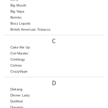
Big Mouth
Big Vape
Bombo
Bozz Liquids
British American Tobacco
C
Cake Me Up
Coil Master
Coilology
Colinss
CrazyVape
D
Dekang
Dinner Lady
DotMod
Dreamix