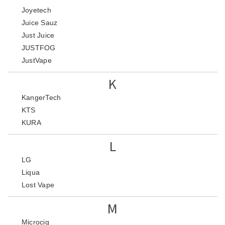
Joyetech
Juice Sauz
Just Juice
JUSTFOG
JustVape
K
KangerTech
KTS
KURA
L
LG
Liqua
Lost Vape
M
Microcig