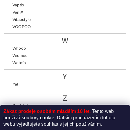
Vaptio
VeniX
Vitaestyle
VOOPOO
W
Whoop
Wismec
Wotofo
Y
Yeti
Z
Zap! Juice
Zákaz prodeje osobám mladším 18 let.
Tento web
Zeus Juice
používá soubory cookie. Dalším procházením tohoto
webu vyjadřujete souhlas s jejich používáním.