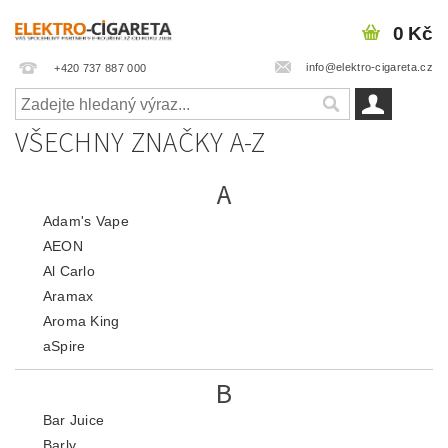
0 Kč
info@elektro-cigareta.cz
+420 737 887 000
VŠECHNY ZNAČKY A-Z
A
Adam's Vape
AEON
Al Carlo
Aramax
Aroma King
aSpire
B
Bar Juice
Barly