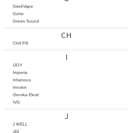
GeekVape
Golisi
Green Sound
CH
Chill Pill
I
IJOY
Imperia
Infamous
Innokin
iSmoka-Eleaf
IVG
J
J WELL
JDI