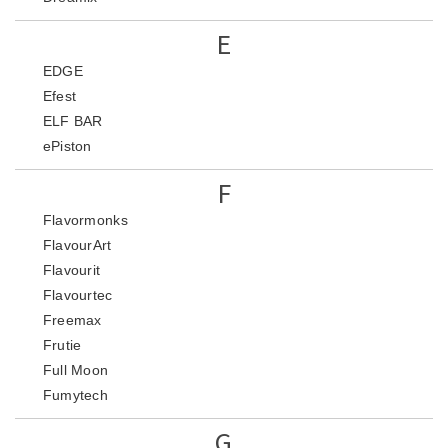
E
EDGE
Efest
ELF BAR
ePiston
F
Flavormonks
FlavourArt
Flavourit
Flavourtec
Freemax
Frutie
Full Moon
Fumytech
G