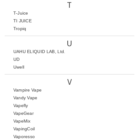
T
T-Juice
TI JUICE
Tropiq
U
UAHU ELIQUID LAB, Ltd.
UD
Uwell
V
Vampire Vape
Vandy Vape
Vapefly
VapeGear
VapeMix
VapingCoil
Vaporesso