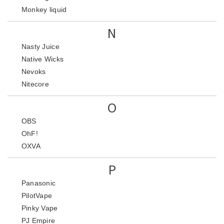
Monkey liquid
N
Nasty Juice
Native Wicks
Nevoks
Nitecore
O
OBS
OhF!
OXVA
P
Panasonic
PilotVape
Pinky Vape
PJ Empire