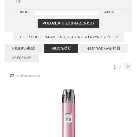
TIP
85
Kč
449
Kč
POLOŽEK K ZOBRAZENÍ:
27
FILTR PODLE PARAMETRŮ, VLASTNOSTÍ A VÝROBCŮ
NEJLEVNĚJŠÍ
NEJDRAŽŠÍ
NEJPRODÁVANĚJŠÍ
ABECEDNĚ
1
2
27
položek celkem