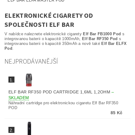
ELF BAR ELFA MASTER POD
ELEKTRONICKÉ CIGARETY OD
SPOLEČNOSTI ELF BAR
V nabídce naleznete elektronické cigarety
Elf Bar FB1000 Pod
s
integrovanou baterii o kapacitě 1000mAh,
Elf Bar RF350 Pod
s
integrovanou baterii o kapacitě 350mAh a nově také
Elf Bar ELFX
Pod
.
NEJPRODÁVANĚJŠÍ
1.
ELF BAR RF350 POD CARTRIDGE 1,6ML 1,2OHM
–
SKLADEM
Náhradní cartridge pro elektronickou cigaretu Elf Bar RF350
POD
85 Kč
2.