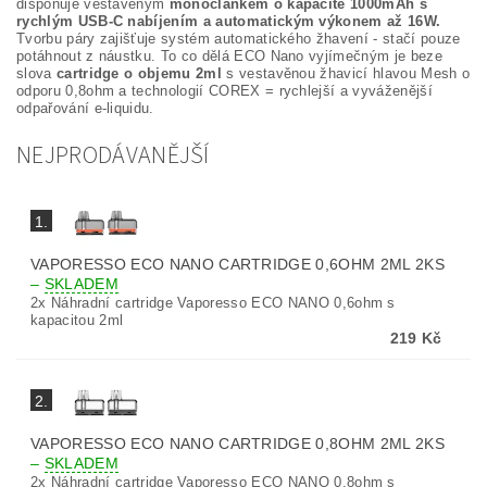
disponuje vestavěným
monočlánkem o kapacitě 1000mAh s
rychlým USB-C nabíjením a automatickým výkonem až 16W.
Tvorbu páry zajišťuje systém automatického žhavení - stačí pouze
potáhnout z náustku. To co dělá ECO Nano vyjímečným je beze
slova
cartridge o objemu 2ml
s vestavěnou žhavicí hlavou Mesh o
odporu 0,8ohm a technologií COREX = rychlejší a vyváženější
odpařování e-liquidu.
NEJPRODÁVANĚJŠÍ
1.
VAPORESSO ECO NANO CARTRIDGE 0,6OHM 2ML 2KS
–
SKLADEM
2x Náhradní cartridge Vaporesso ECO NANO 0,6ohm s
kapacitou 2ml
219 Kč
2.
VAPORESSO ECO NANO CARTRIDGE 0,8OHM 2ML 2KS
–
SKLADEM
2x Náhradní cartridge Vaporesso ECO NANO 0,8ohm s