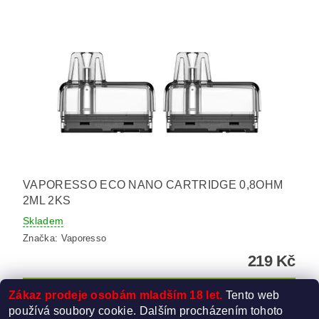
VAPORESSO ECO NANO CARTRIDGE 0,8OHM
2ML 2KS
Skladem
Značka:
Vaporesso
219 Kč
Zákaz prodeje osobám mladším 18 let.
Tento web
používá soubory cookie. Dalším procházením tohoto