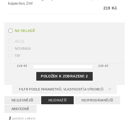
kapacitou 2ml
219 Kč
NA SKLADĚ
AKCE
NOVINKA
TIP
219
Kč
220
Kč
POLOŽEK K ZOBRAZENÍ:
2
FILTR PODLE PARAMETRŮ, VLASTNOSTÍ A VÝROBCŮ
NEJLEVNĚJŠÍ
NEJDRAŽŠÍ
NEJPRODÁVANĚJŠÍ
ABECEDNĚ
2
položek celkem