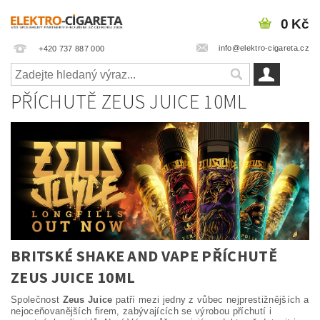
0 Kč
info@elektro-cigareta.cz
+420 737 887 000
PŘÍCHUTĚ ZEUS JUICE 10ML
BRITSKÉ SHAKE AND VAPE PŘÍCHUTĚ
ZEUS JUICE 10ML
Společnost
Zeus Juice
patří mezi jedny z vůbec nejprestižnějších a
nejoceňovanějších firem, zabývajících se výrobou příchutí i