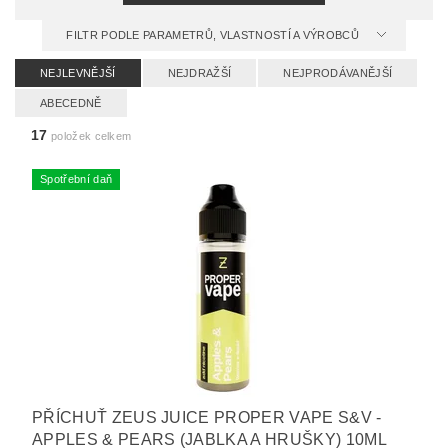
FILTR PODLE PARAMETRŮ, VLASTNOSTÍ A VÝROBCŮ
NEJLEVNĚJŠÍ
NEJDRAŽŠÍ
NEJPRODÁVANĚJŠÍ
ABECEDNĚ
17
položek celkem
Spotřební daň
PŘÍCHUŤ ZEUS JUICE PROPER VAPE S&V -
APPLES & PEARS (JABLKA A HRUŠKY) 10ML