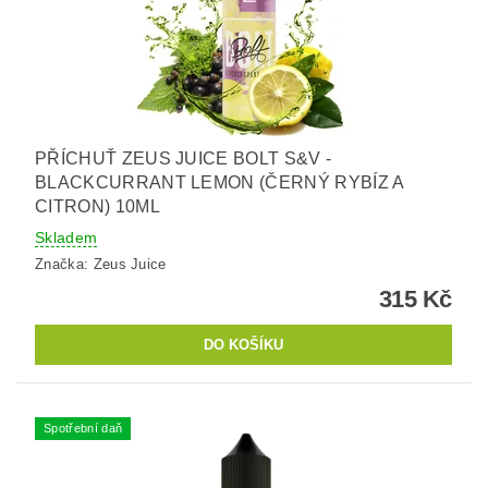
PŘÍCHUŤ ZEUS JUICE BOLT S&V -
BLACKCURRANT LEMON (ČERNÝ RYBÍZ A
CITRON) 10ML
Skladem
Značka:
Zeus Juice
315 Kč
Spotřební daň