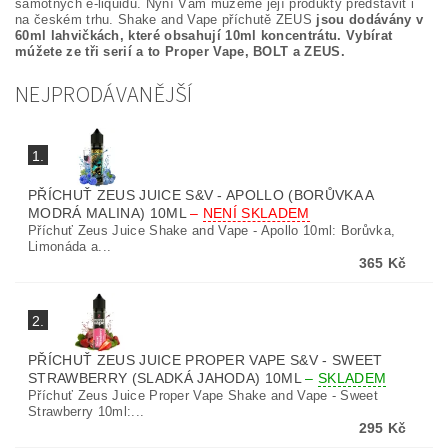
samotných e-liquidů. Nyní Vám můžeme její produkty představit i
na českém trhu. Shake and Vape příchutě ZEUS
jsou dodávány v
60ml lahvičkách, které obsahují 10ml koncentrátu.
Vybírat
múžete ze tři serií a to Proper Vape, BOLT a ZEUS.
NEJPRODÁVANĚJŠÍ
1.
PŘÍCHUŤ ZEUS JUICE S&V - APOLLO (BORŮVKA A
MODRÁ MALINA) 10ML
–
NENÍ SKLADEM
Příchuť Zeus Juice Shake and Vape - Apollo 10ml: Borůvka,
Limonáda a...
365 Kč
2.
PŘÍCHUŤ ZEUS JUICE PROPER VAPE S&V - SWEET
STRAWBERRY (SLADKÁ JAHODA) 10ML
–
SKLADEM
Příchuť Zeus Juice Proper Vape Shake and Vape - Sweet
Strawberry 10ml:...
295 Kč