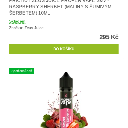
PŘÍCHUŤ ZEUS JUICE PROPER VAPE S&V -
RASPBERRY SHERBET (MALINY S ŠUMIVÝM
ŠERBETEM) 10ML
Skladem
Značka:
Zeus Juice
295 Kč
Spotřební daň