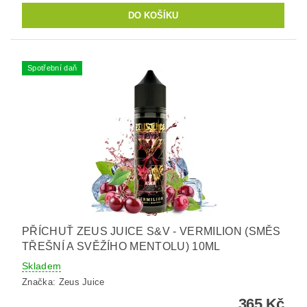
Spotřební daň
PŘÍCHUŤ ZEUS JUICE S&V - VERMILION (SMĚS
TŘEŠNÍ A SVĚŽÍHO MENTOLU) 10ML
Skladem
Značka:
Zeus Juice
365 Kč