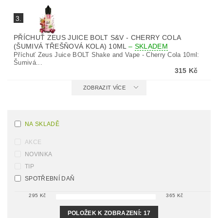
3.
PŘÍCHUŤ ZEUS JUICE BOLT S&V - CHERRY COLA
(ŠUMIVÁ TŘEŠŇOVÁ KOLA) 10ML
–
SKLADEM
Příchuť Zeus Juice BOLT Shake and Vape - Cherry Cola 10ml:
Šumivá...
315 Kč
ZOBRAZIT VÍCE
NA SKLADĚ
AKCE
NOVINKA
TIP
SPOTŘEBNÍ DAŇ
295
Kč
365
Kč
POLOŽEK K ZOBRAZENÍ:
17