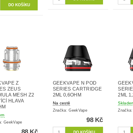
KVAPE Z
GEEKVAPE N POD
GEEK
ES ZEUS
SERIES CARTRIDGE
SERI
MULA MESH Z2
2ML 0,6OHM
2ML 1
ÍCÍ HLAVA
Na cestě
Sklade
HM
Značka:
GeekVape
Značka
em
98 Kč
a:
GeekVape
88 Kč