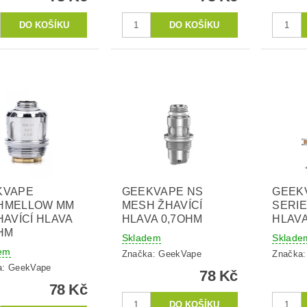
KVAPE
GEEKVAPE NS
GEEK
HMELLOW MM
MESH ŽHAVÍCÍ
SERIE
HAVÍCÍ HLAVA
HLAVA 0,7OHM
HLAVA
HM
Skladem
Sklade
em
Značka:
GeekVape
Značka
a:
GeekVape
78 Kč
78 Kč