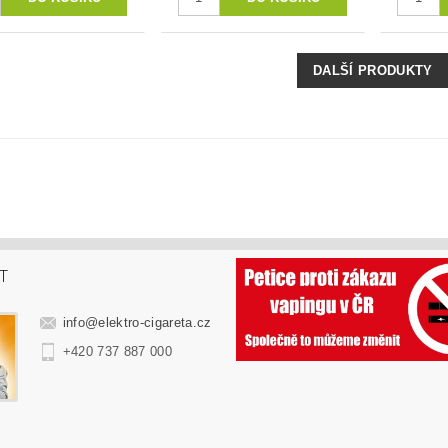
DALŠÍ PRODUKTY
T
info
@
elektro-cigareta.cz
+420 737 887 000