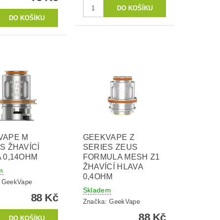
VAPE M
GEEKVAPE Z
S ŽHAVÍCÍ
SERIES ZEUS
 0,14OHM
FORMULA MESH Z1
ŽHAVÍCÍ HLAVA
m
0,4OHM
:
GeekVape
Skladem
88 Kč
Značka:
GeekVape
88 Kč