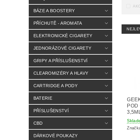
AK
BÁZE A BOOSTERY
PŘÍCHUTĚ - AROMATA
NEJLE
ELEKTRONICKÉ CIGARETY
JEDNORÁZOVÉ CIGARETY
GRIPY A PŘÍSLUŠENSTVÍ
CLEAROMIZÉRY A HLAVY
CARTRIDGE A PODY
BATERIE
GEEK
POD
PŘÍSLUŠENSTVÍ
3,5M
Sklad
CBD
Značk
DÁRKOVÉ POUKAZY