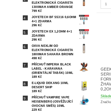
ELEKTRONICKÁ CIGARETA
1300MAH AMBER ORANGE
799 Kč
JOYETECH BF SS316 0,6OHM
4+1 ZDARMA
296 Kč
JOYETECH EX 1,2OHM 4+1
ZDARMA
296 Kč
OXVA NEXLIM GO
ELEKTRONICKÁ CIGARETA
1800MAH SAHARA BROWN
498 Kč
PŘÍCHUŤ IMPERIA BLACK
LABEL - KARAVANA
GEE
(ORIENTÁLNÍ TABÁK) 10ML
SERI
189 Kč
FOR
E-LIQUID DEKANG 10ML
ŽHAV
DESERT SHIP
0,2O
189 Kč
Sklad
PŘÍCHUŤ VAMPIRE VAPE
HEISENBERG (OSVĚŽUJÍCÍ
Značk
OVOCNÁ SMĚS) 10ML
229 Kč