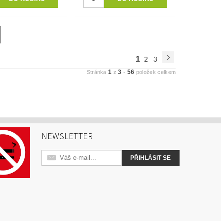
1
2
3
1
3
56
Stránka
z
-
položek celkem
NEWSLETTER