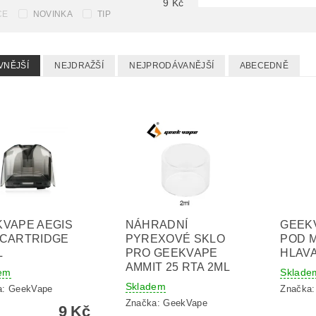
9
Kč
CE
NOVINKA
TIP
VNĚJŠÍ
NEJDRAŽŠÍ
NEJPRODÁVANĚJŠÍ
ABECEDNĚ
VAPE AEGIS
NÁHRADNÍ
GEEKV
 CARTRIDGE
PYREXOVÉ SKLO
POD M
L
PRO GEEKVAPE
HLAVA
AMMIT 25 RTA 2ML
em
Sklade
Skladem
a:
GeekVape
Značka
Značka:
GeekVape
9 Kč