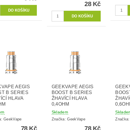
28 Kč
VAPE AEGIS
GEEKVAPE AEGIS
GEEK
T B SERIES
BOOST B SERIES
BOOST
ÍCÍ HLAVA
ŽHAVÍCÍ HLAVA
ŽHAVÍ
HM
0,4OHM
0,6O
em
Skladem
Sklade
a:
GeekVape
Značka:
GeekVape
Značka
78 Kč
78 Kč