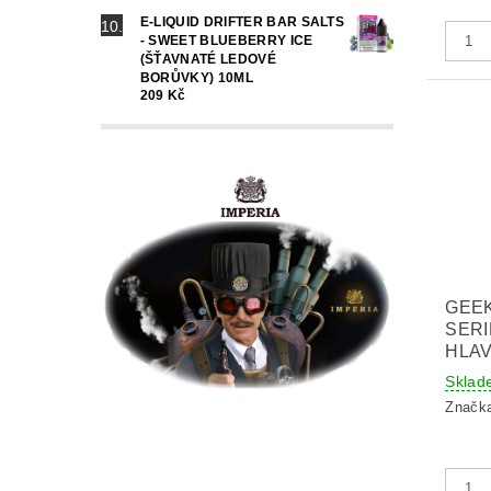
E-LIQUID DRIFTER BAR SALTS
- SWEET BLUEBERRY ICE
(ŠŤAVNATÉ LEDOVÉ
BORŮVKY) 10ML
209 Kč
GEE
SERI
HLAV
Sklad
Značk