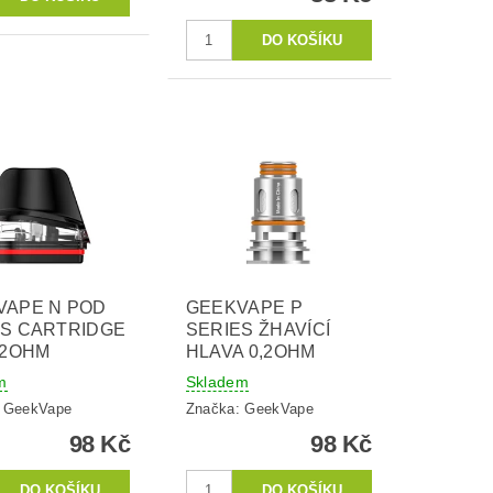
VAPE N POD
GEEKVAPE P
ES CARTRIDGE
SERIES ŽHAVÍCÍ
,2OHM
HLAVA 0,2OHM
m
Skladem
:
GeekVape
Značka:
GeekVape
98 Kč
98 Kč