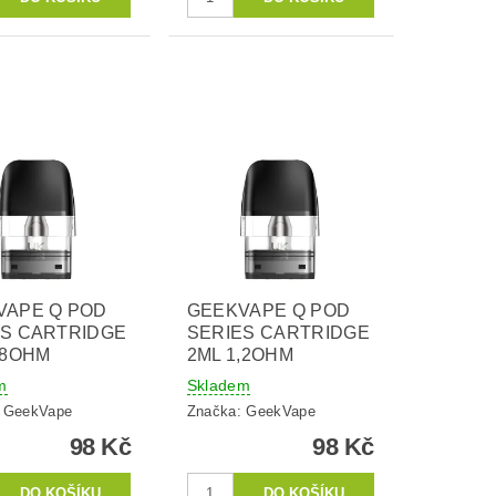
VAPE Q POD
GEEKVAPE Q POD
ES CARTRIDGE
SERIES CARTRIDGE
,8OHM
2ML 1,2OHM
m
Skladem
:
GeekVape
Značka:
GeekVape
98 Kč
98 Kč