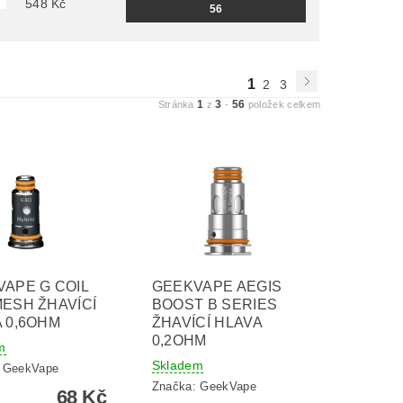
548
Kč
56
1
2
3
1
3
56
Stránka
z
-
položek celkem
APE G COIL
GEEKVAPE AEGIS
ESH ŽHAVÍCÍ
BOOST B SERIES
 0,6OHM
ŽHAVÍCÍ HLAVA
0,2OHM
m
Skladem
:
GeekVape
Značka:
GeekVape
68 Kč