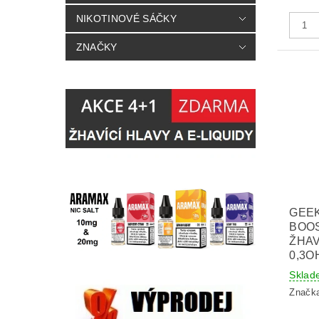
NIKOTINOVÉ SÁČKY
ZNAČKY
GEEK
BOOS
ŽHAV
0,3O
Sklad
Značk