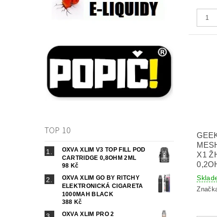
TOP 10
GEE
MES
OXVA XLIM V3 TOP FILL POD
X1 Ž
CARTRIDGE 0,8OHM 2ML
0,2O
98 Kč
Sklad
OXVA XLIM GO BY RITCHY
ELEKTRONICKÁ CIGARETA
Značk
1000MAH BLACK
388 Kč
OXVA XLIM PRO 2