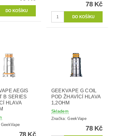
78 Kč
VAPE AEGIS
GEEKVAPE G COIL
 B SERIES
POD ŽHAVÍCÍ HLAVA
CÍ HLAVA
1,2OHM
HM
Skladem
m
Značka:
GeekVape
:
GeekVape
78 Kč
78 Kč