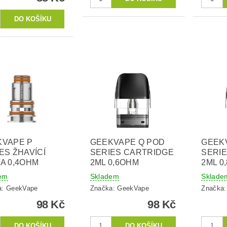
KVAPE P
GEEKVAPE Q POD
GEEK
ES ŽHAVÍCÍ
SERIES CARTRIDGE
SERI
A 0,4OHM
2ML 0,6OHM
2ML 0
em
Skladem
Sklade
a:
GeekVape
Značka:
GeekVape
Značka
98 Kč
98 Kč