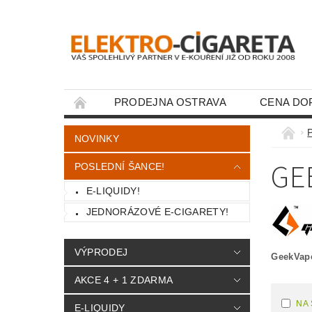
PRODEJNA OSTRAVA
CENA DO
KONTAKTY
NOVINKY
GE
POSLEDNÍ ŠANCE!
E-LIQUIDY!
JEDNORÁZOVÉ E-CIGARETY!
VÝPRODEJ
GeekVap
AKCE 4 + 1 ZDARMA
NA
E-LIQUIDY