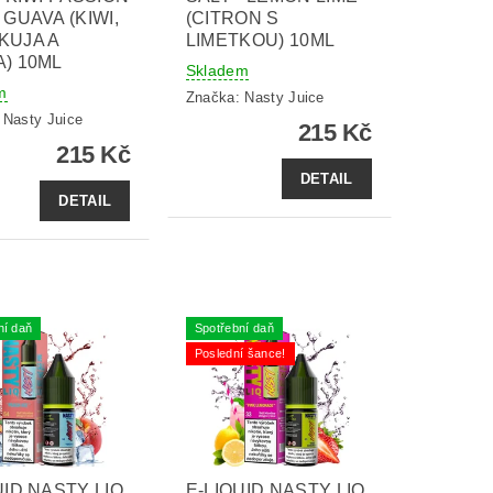
 GUAVA (KIWI,
(CITRON S
KUJA A
LIMETKOU) 10ML
) 10ML
Skladem
m
Značka:
Nasty Juice
:
Nasty Juice
215 Kč
215 Kč
DETAIL
DETAIL
ní daň
Spotřební daň
Poslední šance!
UID NASTY LIQ
E-LIQUID NASTY LIQ