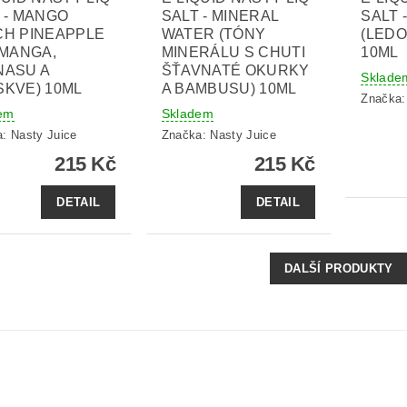
 - MANGO
SALT - MINERAL
SALT 
CH PINEAPPLE
WATER (TÓNY
(LED
 MANGA,
MINERÁLU S CHUTI
10ML
NASU A
ŠŤAVNATÉ OKURKY
Sklade
KVE) 10ML
A BAMBUSU) 10ML
Značka
em
Skladem
a:
Nasty Juice
Značka:
Nasty Juice
215 Kč
215 Kč
DETAIL
DETAIL
DALŠÍ PRODUKTY