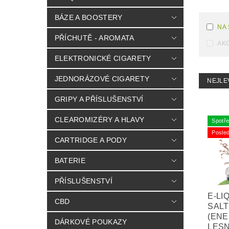
BÁZE A BOOSTERY
NA
PŘÍCHUTĚ - AROMATA
AK
ELEKTRONICKÉ CIGARETY
JEDNORÁZOVÉ CIGARETY
NEJLE
GRIPY A PŘÍSLUŠENSTVÍ
CLEAROMIZÉRY A HLAVY
Spotře
Posled
CARTRIDGE A PODY
BATERIE
PŘÍSLUŠENSTVÍ
E-LI
CBD
SALT
(EN
DÁRKOVÉ POUKAZY
LESN