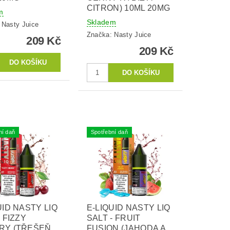
CITRON) 10ML 20MG
m
Skladem
:
Nasty Juice
Značka:
Nasty Juice
209 Kč
209 Kč
ní daň
Spotřební daň
UID NASTY LIQ
E-LIQUID NASTY LIQ
- FIZZY
SALT - FRUIT
RY (TŘEŠEŇ
FUSION (JAHODA A