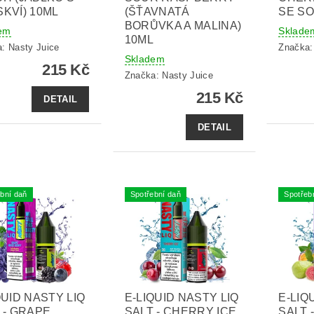
KVÍ) 10ML
(ŠŤAVNATÁ
SE SO
BORŮVKA A MALINA)
em
Sklade
10ML
a:
Nasty Juice
Značka
Skladem
215 Kč
Značka:
Nasty Juice
215 Kč
DETAIL
DETAIL
bní daň
Spotřební daň
Spotřeb
QUID NASTY LIQ
E-LIQUID NASTY LIQ
E-LIQ
 - GRAPE
SALT - CHERRY ICE
SALT 