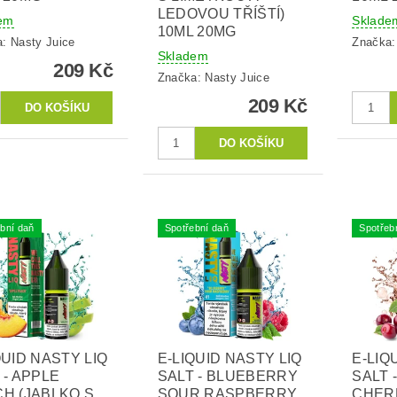
LEDOVOU TŘÍŠTÍ)
em
Sklade
10ML 20MG
a:
Nasty Juice
Značka
Skladem
209 Kč
Značka:
Nasty Juice
209 Kč
bní daň
Spotřební daň
Spotřeb
QUID NASTY LIQ
E-LIQUID NASTY LIQ
E-LIQ
 - APPLE
SALT - BLUEBERRY
SALT 
H (JABLKO S
SOUR RASPBERRY
CHER