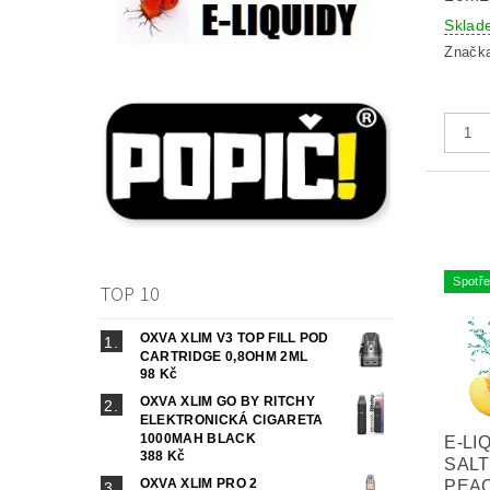
Sklad
Značk
Spotře
TOP 10
OXVA XLIM V3 TOP FILL POD
CARTRIDGE 0,8OHM 2ML
98 Kč
OXVA XLIM GO BY RITCHY
ELEKTRONICKÁ CIGARETA
1000MAH BLACK
E-LI
388 Kč
SALT
OXVA XLIM PRO 2
PEAC