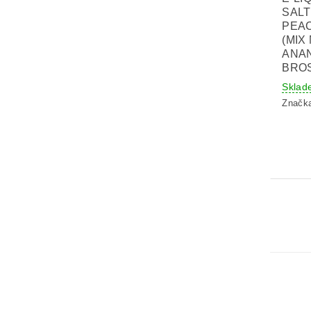
SALT
PEA
(MIX
ANA
BROS
Sklad
Značk