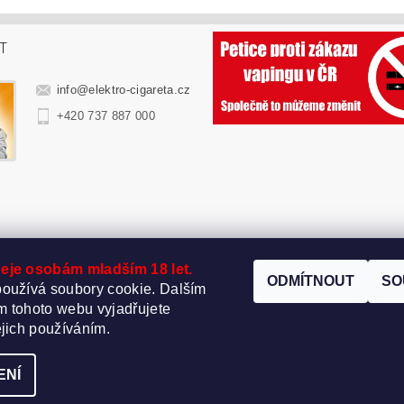
T
info
@
elektro-cigareta.cz
+420 737 887 000
eje osobám mladším 18 let.
ODMÍTNOUT
SO
oužívá soubory cookie. Dalším
 tohoto webu vyjadřujete
ejich používáním.
t nastavení cookies
ENÍ