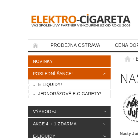
PRODEJNA OSTRAVA
CENA DO
KONTAKTY
NOVINKY
NA
POSLEDNÍ ŠANCE!
E-LIQUIDY!
JEDNORÁZOVÉ E-CIGARETY!
VÝPRODEJ
AKCE 4 + 1 ZDARMA
Nasty Ju
E-LIQUIDY