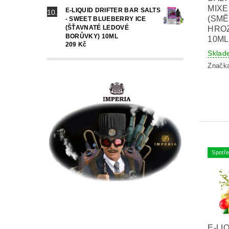
MIX
E-LIQUID DRIFTER BAR SALTS
(SMĚ
- SWEET BLUEBERRY ICE
(ŠŤAVNATÉ LEDOVÉ
HRO
BORŮVKY) 10ML
10ML
209 Kč
Sklad
Značk
Spotře
E-LI