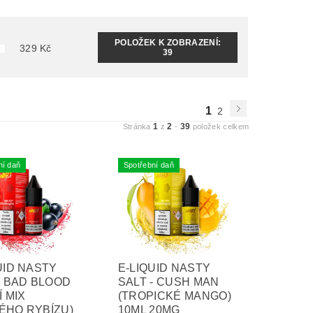
POLOŽEK K ZOBRAZENÍ:
329
Kč
39
1
2
1
2
39
Stránka
z
-
položek celkem
ní daň
Spotřební daň
UID NASTY
E-LIQUID NASTY
- BAD BLOOD
SALT - CUSH MAN
Í MIX
(TROPICKÉ MANGO)
ÉHO RYBÍZU)
10ML 20MG