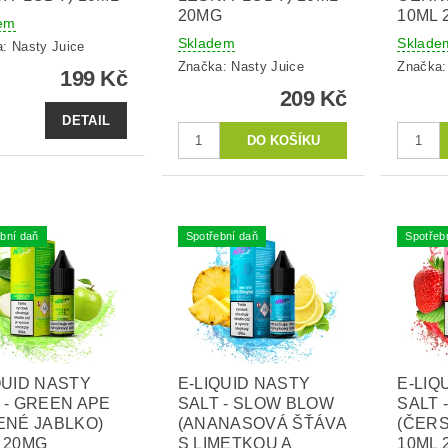
20MG
10ML 
em
Skladem
Sklade
a:
Nasty Juice
Značka:
Nasty Juice
Značka
199 Kč
209 Kč
DETAIL
bní daň
Spotřební daň
Spotřeb
QUID NASTY
E-LIQUID NASTY
E-LIQ
 - GREEN APE
SALT - SLOW BLOW
SALT 
ENÉ JABLKO)
(ANANASOVÁ ŠŤÁVA
(ČER
 20MG
S LIMETKOU A
10ML 