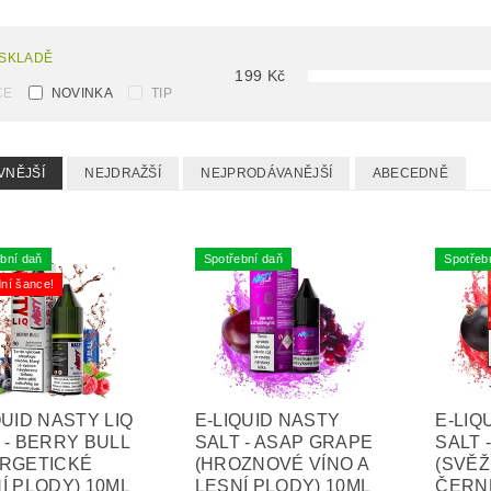
 SKLADĚ
199
Kč
CE
NOVINKA
TIP
VNĚJŠÍ
NEJDRAŽŠÍ
NEJPRODÁVANĚJŠÍ
ABECEDNĚ
bní daň
Spotřební daň
Spotřeb
ní šance!
QUID NASTY LIQ
E-LIQUID NASTY
E-LIQ
 - BERRY BULL
SALT - ASAP GRAPE
SALT 
ERGETICKÉ
(HROZNOVÉ VÍNO A
(SVĚŽ
Í PLODY) 10ML
LESNÍ PLODY) 10ML
ČERN