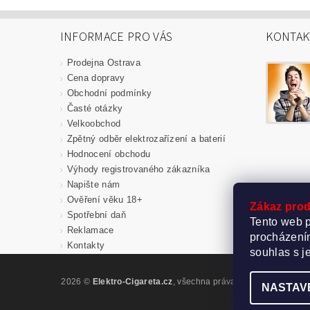
INFORMACE PRO VÁS
KONTAK
Prodejna Ostrava
Cena dopravy
Obchodní podmínky
Časté otázky
Velkoobchod
Zpětný odběr elektrozařízení a baterií
Hodnocení obchodu
Výhody registrovaného zákazníka
Napište nám
Ověření věku 18+
Zákaz prod
Spotřební daň
Tento web p
Reklamace
procházením
Kontakty
souhlas s j
2026 ©
Elektro-Cigareta.cz
, všechna práva vyhrazena
Upravi
NASTAV