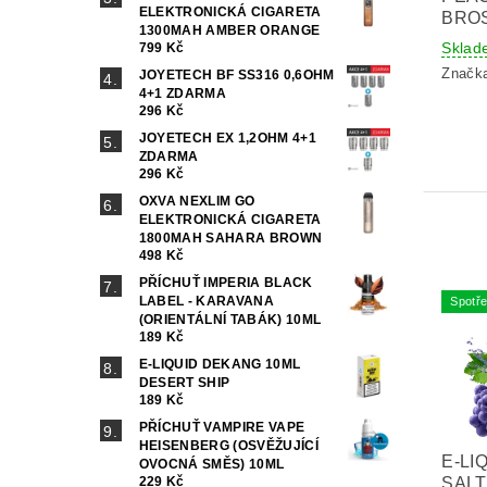
ELEKTRONICKÁ CIGARETA
BROS
1300MAH AMBER ORANGE
Sklad
799 Kč
Značk
JOYETECH BF SS316 0,6OHM
4+1 ZDARMA
296 Kč
JOYETECH EX 1,2OHM 4+1
ZDARMA
296 Kč
OXVA NEXLIM GO
ELEKTRONICKÁ CIGARETA
1800MAH SAHARA BROWN
498 Kč
PŘÍCHUŤ IMPERIA BLACK
LABEL - KARAVANA
Spotře
(ORIENTÁLNÍ TABÁK) 10ML
189 Kč
E-LIQUID DEKANG 10ML
DESERT SHIP
189 Kč
PŘÍCHUŤ VAMPIRE VAPE
HEISENBERG (OSVĚŽUJÍCÍ
E-LI
OVOCNÁ SMĚS) 10ML
SALT
229 Kč