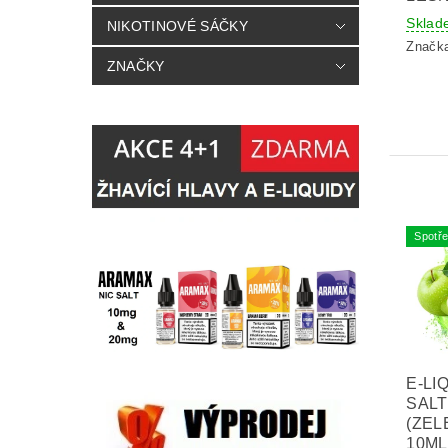
Sklad
NIKOTINOVÉ SÁČKY
Značk
ZNAČKY
Spotře
E-LI
SALT
(ZEL
10ML