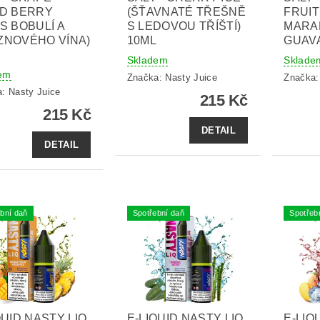
ED BERRY
(ŠŤAVNATÉ TŘEŠNĚ
FRUIT
S BOBULÍ A
S LEDOVOU TŘÍŠTÍ)
MARA
ZNOVÉHO VÍNA)
10ML
GUAVA
Skladem
Sklade
em
Značka:
Nasty Juice
Značka
a:
Nasty Juice
215 Kč
215 Kč
DETAIL
DETAIL
bní daň
Spotřební daň
Spotřeb
QUID NASTY LIQ
E-LIQUID NASTY LIQ
E-LIQ