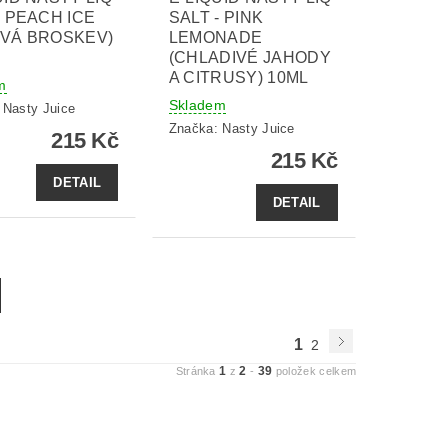
- PEACH ICE
SALT - PINK
OVÁ BROSKEV)
LEMONADE
(CHLADIVÉ JAHODY
A CITRUSY) 10ML
m
Skladem
:
Nasty Juice
Značka:
Nasty Juice
215 Kč
215 Kč
DETAIL
DETAIL
1
2
1
2
39
Stránka
z
-
položek celkem