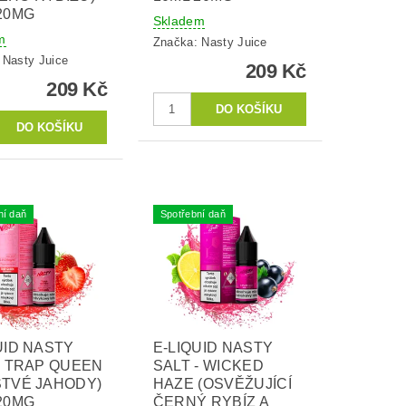
20MG
Skladem
m
Značka:
Nasty Juice
:
Nasty Juice
209 Kč
209 Kč
ní daň
Spotřební daň
UID NASTY
E-LIQUID NASTY
- TRAP QUEEN
SALT - WICKED
STVÉ JAHODY)
HAZE (OSVĚŽUJÍCÍ
20MG
ČERNÝ RYBÍZ A