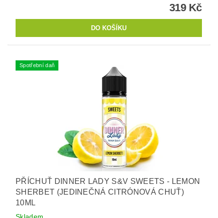
319 Kč
Spotřební daň
PŘÍCHUŤ DINNER LADY S&V SWEETS - LEMON
SHERBET (JEDINEČNÁ CITRÓNOVÁ CHUŤ)
10ML
Skladem