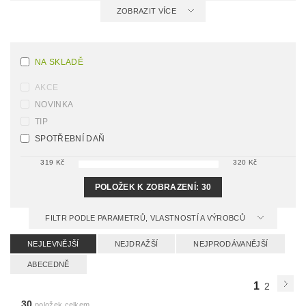
ZOBRAZIT VÍCE
NA SKLADĚ
AKCE
NOVINKA
TIP
SPOTŘEBNÍ DAŇ
319
Kč
320
Kč
POLOŽEK K ZOBRAZENÍ:
30
FILTR PODLE PARAMETRŮ, VLASTNOSTÍ A VÝROBCŮ
NEJLEVNĚJŠÍ
NEJDRAŽŠÍ
NEJPRODÁVANĚJŠÍ
ABECEDNĚ
1
2
30
položek celkem