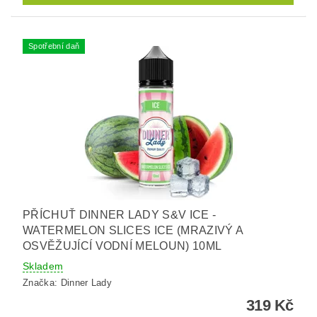
Spotřební daň
PŘÍCHUŤ DINNER LADY S&V ICE -
WATERMELON SLICES ICE (MRAZIVÝ A
OSVĚŽUJÍCÍ VODNÍ MELOUN) 10ML
Skladem
Značka:
Dinner Lady
319 Kč