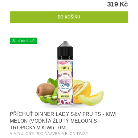
319 Kč
Spotřební daň
PŘÍCHUŤ DINNER LADY S&V FRUITS - KIWI
MELON (VODNÍ A ŽLUTÝ MELOUN S
TROPICKÝM KIWI) 10ML
V MINULOSTI POD NÁZVEM MELON TWIST