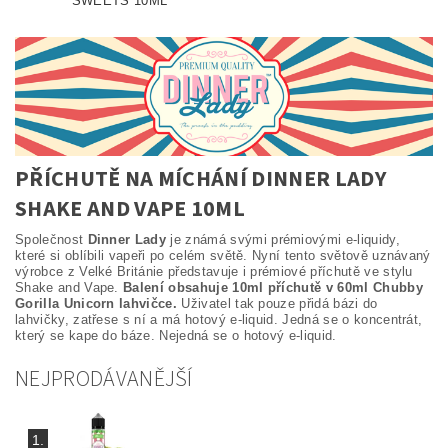
SWEETS 10ML
PŘÍCHUTĚ NA MÍCHÁNÍ DINNER LADY
SHAKE AND VAPE 10ML
Společnost
Dinner Lady
je známá svými prémiovými e-liquidy,
které si oblíbili vapeři po celém světě. Nyní tento světově uznávaný
výrobce z Velké Británie představuje i prémiové příchutě ve stylu
Shake and Vape.
Balení obsahuje 10ml příchutě v 60ml Chubby
Gorilla Unicorn lahvičce.
Uživatel tak pouze přidá bázi do
lahvičky, zatřese s ní a má hotový e-liquid. Jedná se o koncentrát,
který se kape do báze. Nejedná se o hotový e-liquid.
NEJPRODÁVANĚJŠÍ
1.