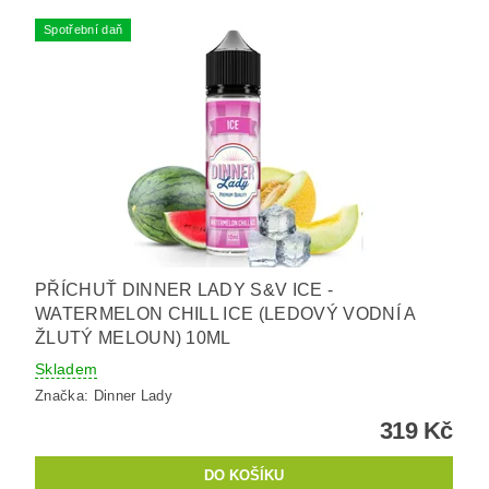
Spotřební daň
PŘÍCHUŤ DINNER LADY S&V ICE -
WATERMELON CHILL ICE (LEDOVÝ VODNÍ A
ŽLUTÝ MELOUN) 10ML
Skladem
Značka:
Dinner Lady
319 Kč