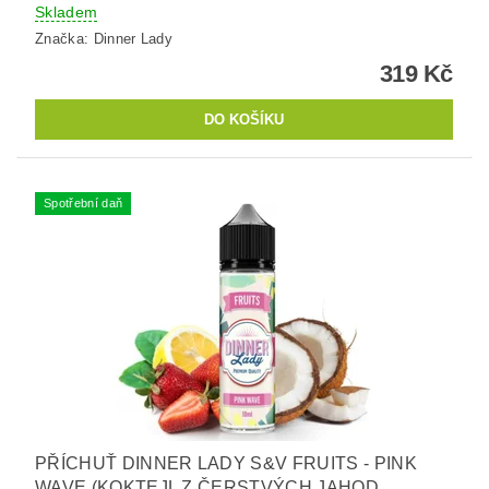
Skladem
Značka:
Dinner Lady
319 Kč
Spotřební daň
PŘÍCHUŤ DINNER LADY S&V FRUITS - PINK
WAVE (KOKTEJL Z ČERSTVÝCH JAHOD,