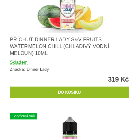
PŘÍCHUŤ DINNER LADY S&V FRUITS -
WATERMELON CHILL (CHLADIVÝ VODNÍ
MELOUN) 10ML
Skladem
Značka:
Dinner Lady
319 Kč
Spotřební daň