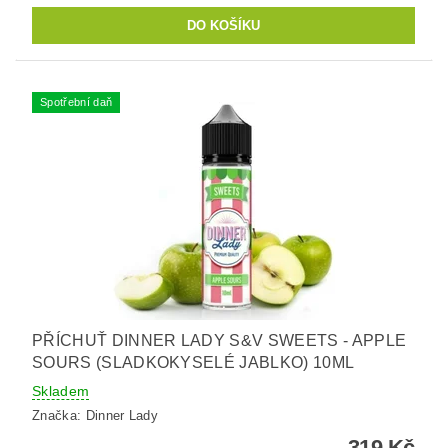
Spotřební daň
PŘÍCHUŤ DINNER LADY S&V SWEETS - APPLE
SOURS (SLADKOKYSELÉ JABLKO) 10ML
Skladem
Značka:
Dinner Lady
319 Kč