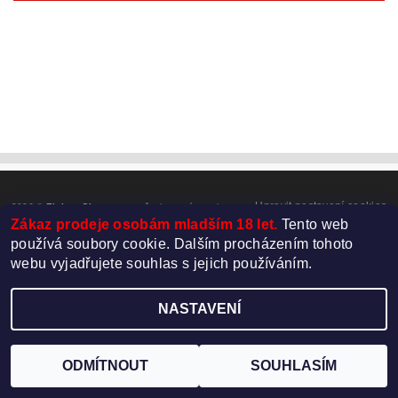
Upravit nastavení cookies
2026 ©
Elektro-Cigareta.cz
, všechna práva vyhrazena
Zákaz prodeje osobám mladším 18 let.
Tento web
Vytvořil Shoptet
používá soubory cookie. Dalším procházením tohoto
webu vyjadřujete souhlas s jejich používáním.
Používáme
ověření věku Adulto
NASTAVENÍ
ODMÍTNOUT
SOUHLASÍM