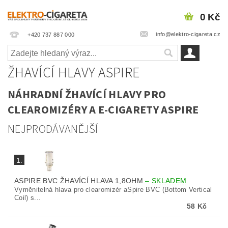
0 Kč
info@elektro-cigareta.cz
+420 737 887 000
ŽHAVÍCÍ HLAVY ASPIRE
NÁHRADNÍ ŽHAVÍCÍ HLAVY PRO
CLEAROMIZÉRY A E-CIGARETY ASPIRE
NEJPRODÁVANĚJŠÍ
1.
ASPIRE BVC ŽHAVÍCÍ HLAVA 1,8OHM
–
SKLADEM
Vyměnitelná hlava pro clearomizér aSpire BVC (Bottom Vertical
Coil) s...
58 Kč