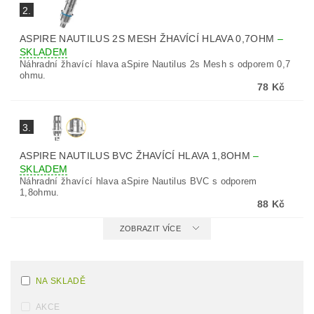
2.
ASPIRE NAUTILUS 2S MESH ŽHAVÍCÍ HLAVA 0,7OHM
–
SKLADEM
Náhradní žhavící hlava aSpire Nautilus 2s Mesh s odporem 0,7
ohmu.
78 Kč
3.
ASPIRE NAUTILUS BVC ŽHAVÍCÍ HLAVA 1,8OHM
–
SKLADEM
Náhradní žhavící hlava aSpire Nautilus BVC s odporem
1,8ohmu.
88 Kč
ZOBRAZIT VÍCE
NA SKLADĚ
AKCE