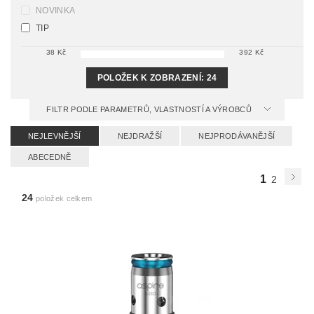
NOVINKA
TIP
38
Kč
392
Kč
POLOŽEK K ZOBRAZENÍ:
24
FILTR PODLE PARAMETRŮ, VLASTNOSTÍ A VÝROBCŮ
NEJLEVNĚJŠÍ
NEJDRAŽŠÍ
NEJPRODÁVANĚJŠÍ
ABECEDNĚ
1
2
24
položek celkem