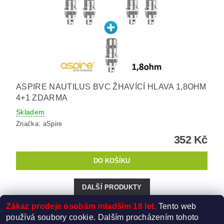
ASPIRE NAUTILUS BVC ŽHAVÍCÍ HLAVA 1,8OHM
4+1 ZDARMA
Skladem
Značka:
aSpire
352 Kč
DALŠÍ PRODUKTY
Zákaz prodeje osobám mladším 18 let.
Tento web
1
2
používá soubory cookie. Dalším procházením tohoto