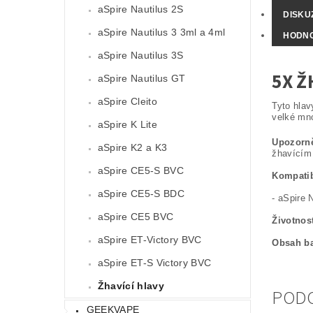
aSpire Nautilus 2S
DISKU
aSpire Nautilus 3 3ml a 4ml
HODNO
aSpire Nautilus 3S
5X Ž
aSpire Nautilus GT
aSpire Cleito
Tyto hlav
velké mno
aSpire K Lite
Upozorně
aSpire K2 a K3
žhavícím 
aSpire CE5-S BVC
Kompatib
aSpire CE5-S BDC
- aSpire 
aSpire CE5 BVC
Životnos
aSpire ET-Victory BVC
Obsah ba
aSpire ET-S Victory BVC
Žhavící hlavy
POD
GEEKVAPE