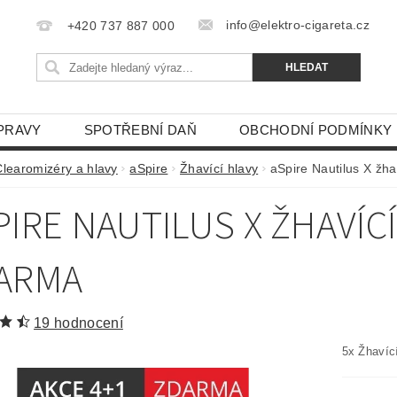
info@elektro-cigareta.cz
+420 737 887 000
PRAVY
SPOTŘEBNÍ DAŇ
OBCHODNÍ PODMÍNKY
Clearomizéry a hlavy
aSpire
Žhavící hlavy
aSpire Nautilus X žh
PIRE NAUTILUS X ŽHAVÍC
ARMA
19 hodnocení
5x Žhavíc