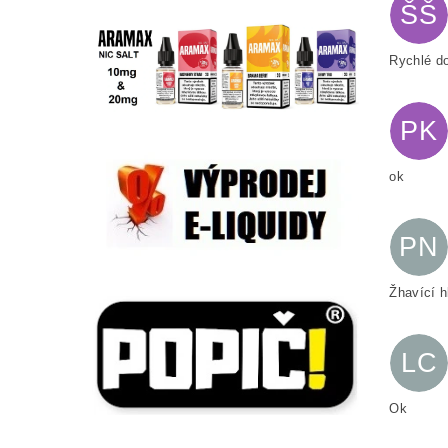
ŠŠ
Rychlé d
PK
ok
PN
Žhavící h
LC
Ok