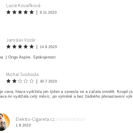
Lucie Kovaříková
|
9.11.2020
Jaroslav Vozár
|
14.8.2020
a :) Origo Aspire. Spokojenost.
Michal Svoboda
|
30.7.2020
 je cena, hlava vydržela jen týden a zanesla se a začala smrdět. Koupil j
hlava mi vydržela celý měsíc, po výměně a bez žádného přenastavení výko
Elektro-Cigareta.cz
(Administrátor)
E
1.8.2020