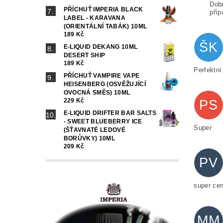
Dobr
PŘÍCHUŤ IMPERIA BLACK
příp
LABEL - KARAVANA
(ORIENTÁLNÍ TABÁK) 10ML
189 Kč
ŠK
E-LIQUID DEKANG 10ML
DESERT SHIP
189 Kč
Perfektní
PŘÍCHUŤ VAMPIRE VAPE
HEISENBERG (OSVĚŽUJÍCÍ
OVOCNÁ SMĚS) 10ML
229 Kč
PS
E-LIQUID DRIFTER BAR SALTS
- SWEET BLUEBERRY ICE
Super
(ŠŤAVNATÉ LEDOVÉ
BORŮVKY) 10ML
209 Kč
PV
super ce
MM