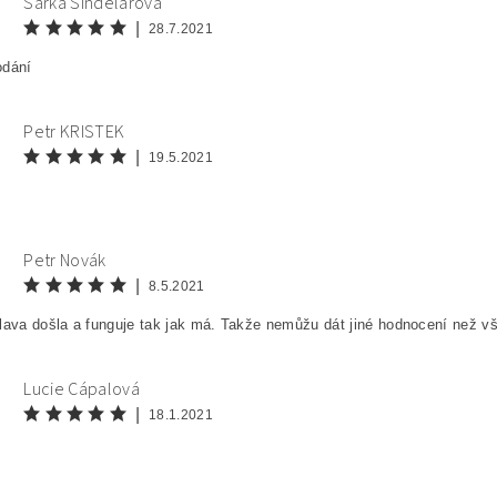
Šárka Šindelářová
|
28.7.2021
odání
Petr KRISTEK
|
19.5.2021
Petr Novák
|
8.5.2021
lava došla a funguje tak jak má. Takže nemůžu dát jiné hodnocení než vš
Lucie Cápalová
|
18.1.2021