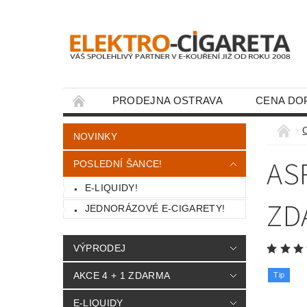
PRODEJNA OSTRAVA
CENA DO
KONTAKTY
NOVINKY
AS
POSLEDNÍ ŠANCE!
E-LIQUIDY!
ZD
JEDNORÁZOVÉ E-CIGARETY!
VÝPRODEJ
AKCE 4 + 1 ZDARMA
Tip
E-LIQUIDY