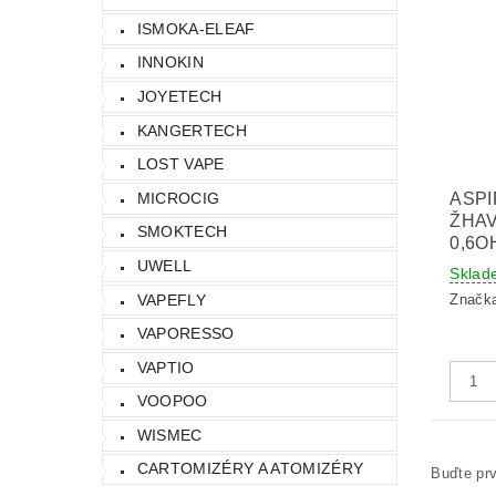
ISMOKA-ELEAF
INNOKIN
JOYETECH
KANGERTECH
LOST VAPE
MICROCIG
ASP
ŽHAV
SMOKTECH
0,6O
UWELL
Sklad
VAPEFLY
Značk
VAPORESSO
VAPTIO
VOOPOO
WISMEC
CARTOMIZÉRY A ATOMIZÉRY
Buďte prv