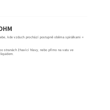
8OHM
le sebe, kde vzduch prochází postupně oběma spirálkami =
po stranách žhavící hlavy, nebo přímo na vatu ve
-liquidem.