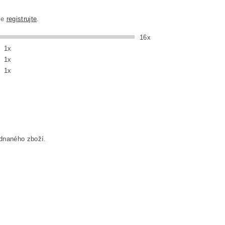
se
registrujte
.
16x
1x
1x
1x
dnaného zboží.