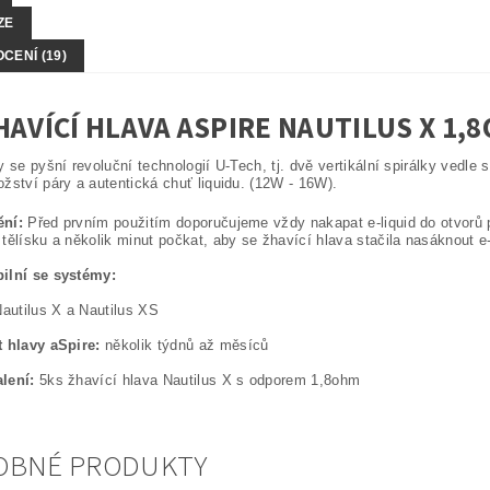
ZE
CENÍ (19)
HAVÍCÍ HLAVA ASPIRE NAUTILUS X 1,
y se pyšní revoluční technologií U-Tech, tj. dvě vertikální spirálky ved
žství páry a autentická chuť liquidu. (12W - 16W).
ní:
Před prvním použitím doporučujeme vždy nakapat e-liquid do otvorů 
tělísku a několik minut počkat, aby se žhavící hlava stačila nasáknout e
ilní se systémy:
Nautilus X a Nautilus XS
t hlavy aSpire:
několik týdnů až měsíců
lení:
5ks žhavící hlava Nautilus X s odporem 1,8ohm
OBNÉ PRODUKTY