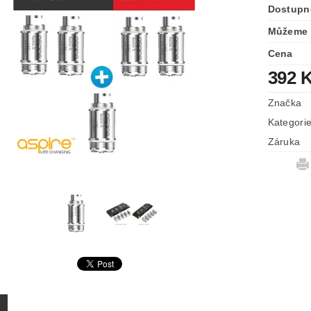
Dostupn
Můžeme 
Cena
392 
Značka
Kategori
Záruka