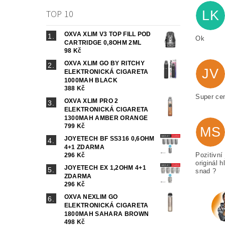
LK
TOP 10
OXVA XLIM V3 TOP FILL POD
Ok
CARTRIDGE 0,8OHM 2ML
98 Kč
OXVA XLIM GO BY RITCHY
JV
ELEKTRONICKÁ CIGARETA
1000MAH BLACK
388 Kč
Super cen
OXVA XLIM PRO 2
ELEKTRONICKÁ CIGARETA
1300MAH AMBER ORANGE
799 Kč
MS
JOYETECH BF SS316 0,6OHM
4+1 ZDARMA
Pozitivní
296 Kč
originál 
JOYETECH EX 1,2OHM 4+1
snad ?
ZDARMA
296 Kč
OXVA NEXLIM GO
ELEKTRONICKÁ CIGARETA
1800MAH SAHARA BROWN
498 Kč