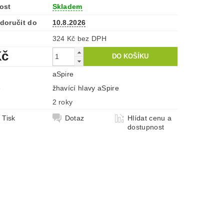
ost
Skladem
doručit do
10.8.2026
324 Kč bez DPH
Kč
aSpire
e
žhavící hlavy aSpire
2 roky
Tisk
Dotaz
Hlídat cenu a
dostupnost