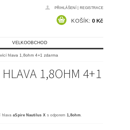
|
PŘIHLÁŠENÍ
REGISTRACE
KOŠÍK:
0 Kč
VELKOOBCHOD
avící hlava 1,8ohm 4+1 zdarma
Í HLAVA 1,8OHM 4+1
í hlava
aSpire Nautilus X
s odporem
1,8ohm
.