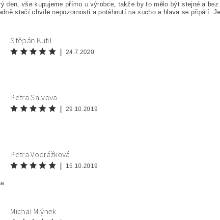
ý den, vše kupujeme přímo u výrobce, takže by to mělo být stejné a bez 
adně stačí chvíle nepozornosti a potáhnutí na sucho a hlava se připálí. Je 
Štěpán Kutil
|
24.7.2020
Petra Salvova
|
29.10.2019
Petra Vodrážková
|
15.10.2019
na
Michal Mlýnek