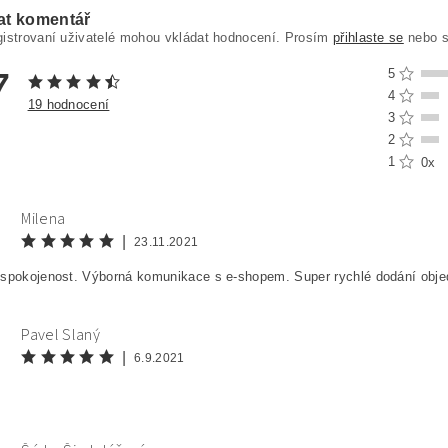
at komentář
gistrovaní uživatelé mohou vkládat hodnocení. Prosím
přihlaste se
nebo 
7
5
4
19 hodnocení
3
2
1
0x
Milena
|
23.11.2021
 spokojenost. Výborná komunikace s e-shopem. Super rychlé dodání obje
Pavel Slaný
|
6.9.2021