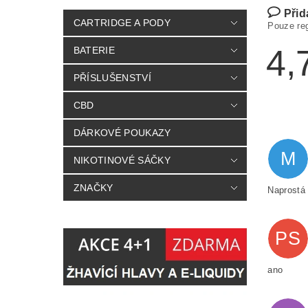
Přid
CARTRIDGE A PODY
Pouze re
4,
BATERIE
PŘÍSLUŠENSTVÍ
CBD
DÁRKOVÉ POUKAZY
M
NIKOTINOVÉ SÁČKY
ZNAČKY
Naprostá
PS
ano