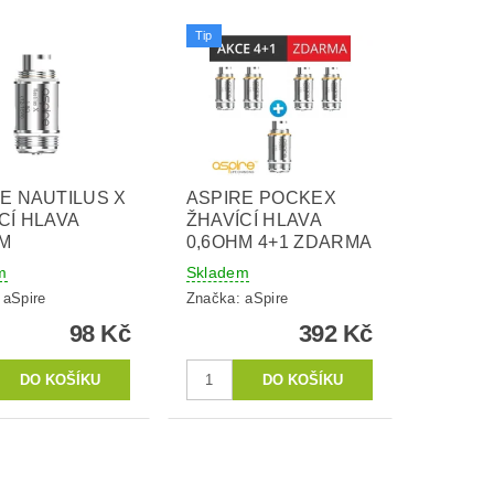
Tip
E NAUTILUS X
ASPIRE POCKEX
CÍ HLAVA
ŽHAVÍCÍ HLAVA
HM
0,6OHM 4+1 ZDARMA
m
Skladem
:
aSpire
Značka:
aSpire
98 Kč
392 Kč