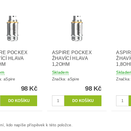
IRE POCKEX
ASPIRE POCKEX
ASPIR
ÍCÍ HLAVA
ŽHAVÍCÍ HLAVA
ŽHAVÍ
HM
1,2OHM
1,8O
em
Skladem
Sklade
a:
aSpire
Značka:
aSpire
Značka
98 Kč
98 Kč
ní, kdo napíše příspěvek k této položce.