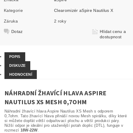
Kategorie
Clearomizér aSpire Nautilus X
Záruka
2 roky
Dotaz
Hlídat cenu a
dostupnost
POPIS
DISKUZE
HODNOCENÍ
NÁHRADNÍ ŽHAVÍCÍ HLAVA ASPIRE
NAUTILUS XS MESH 0,7OHM
Náhradní žhavící hlava Aspire Nautilus XS Mesh s odporem
0,7ohm. Tato žhavící hlava přináší novou Mesh spirálku, díky které
si můžete dopřát větší odpařovací plochu a větší produkci páry.
Nižší odpor je ideální pro utaženější potah doplic (DTL), funguje v
rozmezí
18W-22W
.