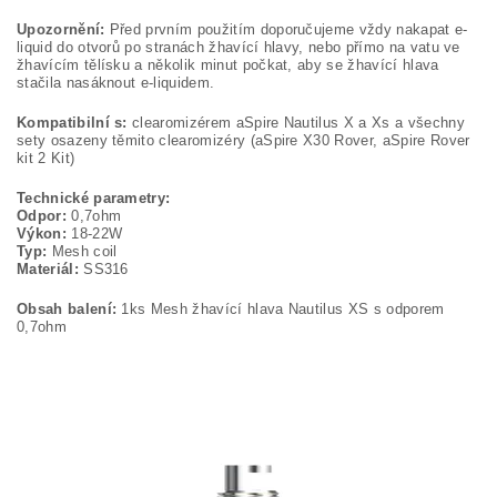
Upozornění:
Před prvním použitím doporučujeme vždy nakapat e-
liquid do otvorů po stranách žhavící hlavy, nebo přímo na vatu ve
žhavícím tělísku a několik minut počkat, aby se žhavící hlava
stačila nasáknout e-liquidem.
Kompatibilní s:
clearomizérem aSpire Nautilus X a Xs a všechny
sety osazeny těmito clearomizéry (aSpire X30 Rover, aSpire Rover
kit 2 Kit)
Technické parametry:
Odpor:
0,7ohm
Výkon:
18-22W
Typ:
Mesh coil
Materiál:
SS316
Obsah balení:
1ks Mesh žhavící hlava Nautilus XS s odporem
0,7ohm