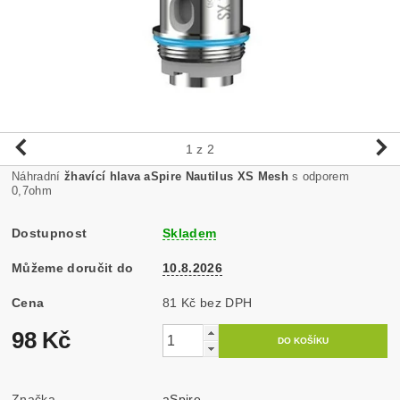
1
z 2
Náhradní
žhavící hlava aSpire Nautilus XS Mesh
s odporem
0,7ohm
Dostupnost
Skladem
Můžeme doručit do
10.8.2026
Cena
81 Kč bez DPH
98 Kč
Značka
aSpire