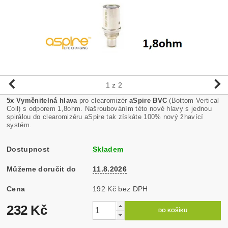
1
z 2
5x Vyměnitelná hlava
pro clearomizér
aSpire BVC
(Bottom Vertical
Coil) s odporem 1,8ohm. Našroubováním této nové hlavy s jednou
spirálou do clearomizéru aSpire tak získáte 100% nový žhavící
systém.
Dostupnost
Skladem
Můžeme doručit do
11.8.2026
Cena
192 Kč bez DPH
232 Kč