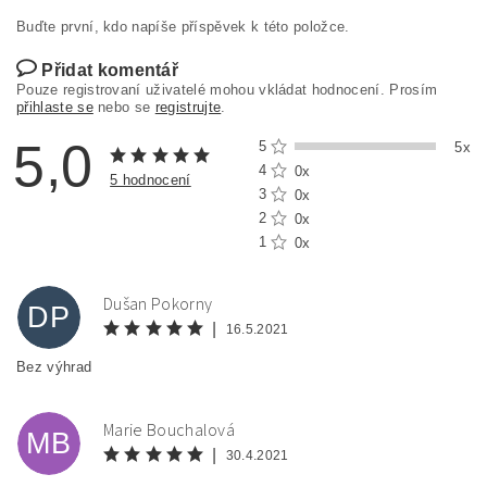
Buďte první, kdo napíše příspěvek k této položce.
Přidat komentář
Pouze registrovaní uživatelé mohou vkládat hodnocení. Prosím
přihlaste se
nebo se
registrujte
.
5,0
5
5x
4
0x
5 hodnocení
3
0x
2
0x
1
0x
Dušan Pokorny
DP
|
16.5.2021
Bez výhrad
Marie Bouchalová
MB
|
30.4.2021