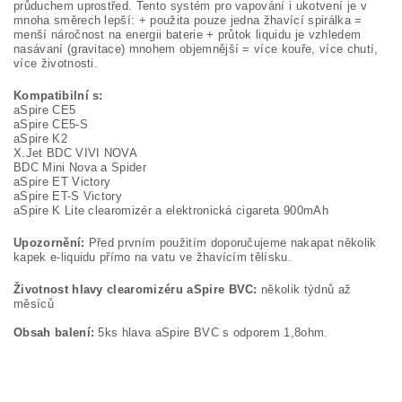
průduchem uprostřed. Tento systém pro vapování i ukotvení je v
mnoha směrech lepší: + použita pouze jedna žhavící spirálka =
menší náročnost na energii baterie + průtok liquidu je vzhledem
nasávaní (gravitace) mnohem objemnější = více kouře, více chutí,
více životnosti.
Kompatibilní s:
aSpire CE5
aSpire CE5-S
aSpire K2
X.Jet BDC VIVI NOVA
BDC Mini Nova a Spider
aSpire ET Victory
aSpire ET-S Victory
aSpire K Lite clearomizér a elektronická cigareta 900mAh
Upozornění:
Před prvním použitím doporučujeme nakapat několik
kapek e-liquidu přímo na vatu ve žhavícím tělísku.
Životnost hlavy clearomizéru aSpire BVC:
několik týdnů až
měsíců
Obsah balení:
5ks hlava aSpire BVC s odporem 1,8ohm.