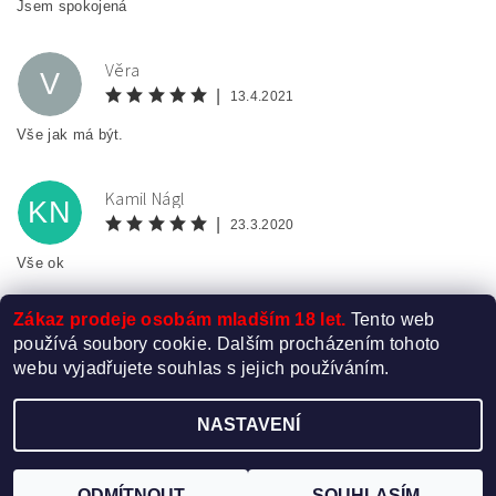
Jsem spokojená
Věra
V
|
13.4.2021
Vše jak má být.
Kamil Nágl
KN
|
23.3.2020
Vše ok
Zákaz prodeje osobám mladším 18 let.
Tento web
používá soubory cookie. Dalším procházením tohoto
webu vyjadřujete souhlas s jejich používáním.
NASTAVENÍ
Upravit nastavení cookies
2026 ©
Elektro-Cigareta.cz
, všechna práva vyhrazena
Vytvořil Shoptet
ODMÍTNOUT
SOUHLASÍM