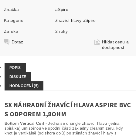
Značka
aSpire
Kategorie
žhavící hlavy aSpire
Záruka
2 roky
Dotaz
Hlídat cenu a
dostupnost
POPIS
DISKUZE
HODNOCENÍ (5)
5X NÁHRADNÍ ŽHAVÍCÍ HLAVA ASPIRE BVC
S ODPOREM 1,8OHM
Bottom Vertical Coil
- Jedná se o single žhavící hlavu (jedná
spirálka) umístěnou ve spodní části základny clearomizéru, kdy
knot je vertikálně (od shora dolů) po stěnách žhavící hlavy s